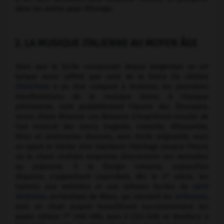
dans les autres pays d'Europe.
2. LA MUSIQUE ITALIENNE AU MOYEN ÂGE
Alors que la Sicile connaissait depuis longtemps un art
lyrique aussi raffiné que celui de la Grèce (le célèbre
Stésichore
a pu être comparé à Homère), les premières
manifestations de la musique latine, à l'époque
préromaine, sont probablement l'œuvre des Étrusques,
venus d'Asie Mineure. Les Romains s'inspirèrent ensuite de
l'art musical des Grecs, tragédie, comédie, dithyrambe,
fêtes et cérémonies diverses, sans réelle originalité, mais
en ayant le mérite d'en maintenir l'héritage jusqu'à l'heure
où le chant chrétien emprunta directement ses monodies
au judaïsme. À la liturgie romaine, aujourd'hui
e
disparue, s'opposèrent cependant, dès le
iv
siècle, les
hymnes aux mélodies et aux rythmes faciles de
saint
Ambroise
, archevêque de Milan, qui introduit les
antiennes
,
puis un rituel auquel travaillèrent successivement les
er
papes Gélase I
(492-496), Jean II (523-526) et Boniface II