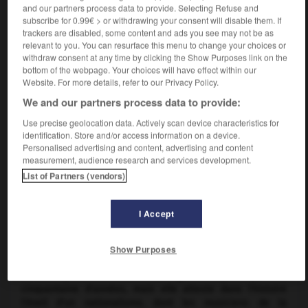
apportèrent alors un écho que seuls pouvaient
and our partners process data to provide. Selecting Refuse and
concurrencer un Nicolo Preposito de Pérouse ou un
Jacopo
subscribe for 0.99€ > or withdrawing your consent will disable them. If
trackers are disabled, some content and ads you see may not be as
da Bologna
. Mais leurs recherches d'une complexité parfois
relevant to you. You can resurface this menu to change your choices or
trop cérébrale ne purent longtemps retenir l'attention de
withdraw consent at any time by clicking the Show Purposes link on the
leurs compatriotes et quand la cour pontificale revint à
bottom of the webpage. Your choices will have effect within our
Rome (1377), l'essor de la polyphonie profane se trouva
Website. For more details, refer to our Privacy Policy.
ralenti au bénéfice d'une influence française que le séjour
We and our partners process data to provide:
en Avignon avait largement favorisée. Réciproquement, les
formes poétiques et musicales créées par les
Use precise geolocation data. Actively scan device characteristics for
représentants de l'Ars nova allaient marquer l'évolution de
identification. Store and/or access information on a device.
la chanson polyphonique française pendant plus
Personalised advertising and content, advertising and content
d'un siècle et nuancer ainsi l'influence des Flamands.
measurement, audience research and services development.
List of Partners (vendors)
3.2. LA FROTTOLA
C'est encore à Florence qu'une autre facette de l'art
I Accept
e
italien s'épanouit au cours du
xv
siècle, tout imprégnée de
sève populaire et dont l'expression la plus caractéristique
est la
frottola
, chanson d'amour frivole et enjouée, à une
Show Purposes
voix accompagnée de luth ou à plusieurs voix obéissant à
un contrepoint rudimentaire. Sa vogue ne dépassa pas une
cinquantaine d'années, mais elle atteste dans l'histoire
l'éveil d'un nationalisme, dont les musiciens de la