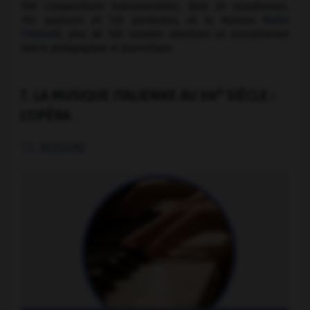
500 compositions instrumentales, dont 20 symphonies,
102 quatuors et 125 quintettes, et le Romain
Muzio
Clementi
, plus de 100 sonates attestant un exceptionnel
talent pédagogique et pianistique.
e
7. LA MUSIQUE ITALIENNE AU
SIÈCLE :
XIX
L'OPÉRA
7.1. ROSSINI