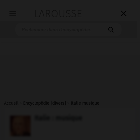
LAROUSSE

Toggle
navigation

Accueil
>
Encyclopédie [divers]
>
Italie musique
Italie : musique