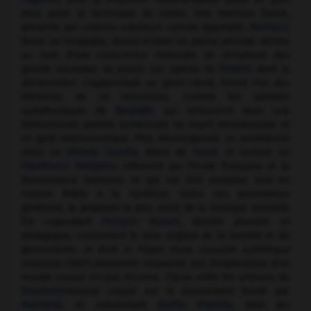
haut point la technique du violon. Une réaction fatale,
amorcée par certains créateurs comme Sgambati,
Martucci
,
Bossi ou Sinigaglia, devait éclater en pleine période vériste
au nom d'une conscience nationale se réclamant des
grands exemples du passé. Les opéras de
Pizzetti
, dont la
déclamation s'apparentait au plain-chant, furent l'un des
éléments de ce renouveau, comme les poèmes
symphoniques de
Respighi
, qui unissaient dans une
éblouissante palette orchestrale un esprit néoclassique et
un goût néoromantique. Plus intransigeants se montrèrent
alors un
Alfredo Casella
, élève de
Fauré
, et surtout un
Gianfranco Malipiero
, influencé par l'école française et la
Renaissance italienne, et qui sut être novateur tout en
restant fidèle à la tradition. Outre ces promoteurs
généreux, le prophète le plus avisé de la musique nouvelle
fut cependant
Ferrucio Busoni
, illustre pianiste et
pédagogue, croisement le plus original de la latinité et du
germanisme, et dont le
Projet d'une nouvelle esthétique
musicale
(1907) pressentit cinquante ans d'exploration d'un
monde sonore encore inconnu. Citons enfin les artisans du
futurisme
musical calqué sur le mouvement fondé par
Marinetti
, et notamment
Balilla Pratella
, dont les