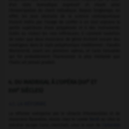
d'un style monodique expressif et visant ainsi
l'émancipation du chant mélodique. Depuis longtemps, en
effet, les jeux abstraits de la science contrapuntique
étaient trahis par l'usage de confier à un seul soprano la
partie supérieure d'une polyphonie et à des instruments
(luths ou violes) les voix inférieures. Il convient toutefois
de noter que deux musiciens de génie écriront encore des
madrigaux dans le style polyphonique traditionnel : Claudio
Monteverdi, avant ses premiers opéras, et Carlo Gesualdo
qui fut probablement l'harmoniste le plus intrépide que
l'Italie ait jamais produit.
e
4. DU MADRIGAL À L'OPÉRA (
ET
XVI
e
SIÈCLES)
XVII
4.1. LA RÉFORME
La réforme entreprise par le cénacle d'humanistes et de
musiciens florentins, réunis chez le comte
Bardi
ou chez le
mécène Jacopo Corsi, cherchait, sous le nom de
Camerata