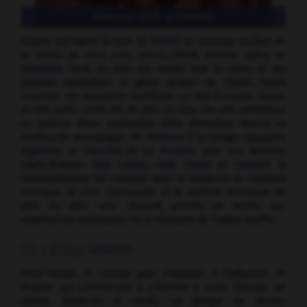
Giuseppe Verdi,
le Trouvère
Quatre ans après la mort de
Bellini
, un nouveau maillon de
la chaîne se noua avec
Oberto
(1839), premier opéra de
Giuseppe Verdi
, un nom qui emplit tout le siècle et qui
pourrait symboliser le génie lyrique de l'Italie. Ayant
construit ses premières partitions sur des formules issues
du bel canto, Verdi mit de plus en plus son don mélodique
au service d'une expression riche d'émotion directe et
d'efficacité dramatique. De
Nabucco
à la trilogie populaire
Rigoletto
,
le Trouvère
et
La Traviata
, puis aux derniers
chefs-d'œuvre
Don Carlos
,
Aïda
,
Otello
et
Falstaff
, le
renouvellement fut constant dans la tendance au continuo
scénique, la sève intarissable et la maîtrise technique de
plus en plus rare.
Falstaff,
somme de toutes ses
expériences artistiques, fut le triomphe de l'opéra bouffe.
7.3. L'
ÉCOLE VÉRISTE
Entre-temps, et comme pour s'opposer à l'influence de
Wagner qui commençait à s'étendre à toute l'Europe (et
même, disait-on, à Verdi), un groupe de jeunes