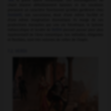
Tell
, le grand opéra romantique. Les extravagances du
chant étaient définitivement bannies et les vocalises
prenaient un caractère fonctionnel qu'elles gardèrent chez
Donizetti
, son successeur, doué d'une même facilité et
d'une même imagination dramatique. En marge de ces
productions marquées par une vie frénétique, le lyrisme
mélancolique et tendre de
Bellini
pouvait passer pour plus
représentatif de l'âme romantique. Ses mélodies, élégantes
et flexibles, sont très voisines de celles de Chopin.
7.2. VERDI