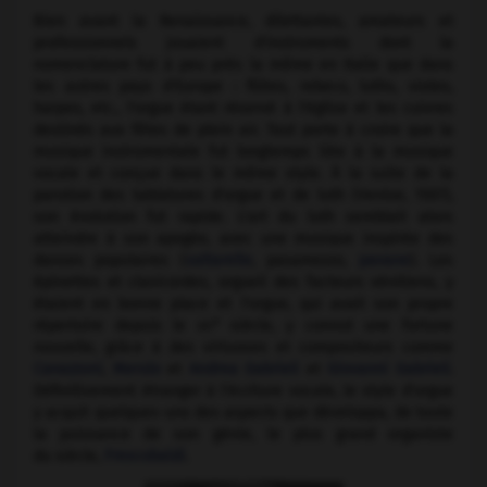
Bien avant la Renaissance, dilettantes, amateurs et
professionnels jouaient d'instruments dont la
nomenclature fut à peu près la même en Italie que dans
les autres pays d'Europe : flûtes, rebecs, luths, violes,
harpes, etc., l'orgue étant réservé à l'église et les cuivres
destinés aux fêtes de plein air. Tout porte à croire que la
musique instrumentale fut longtemps liée à la musique
vocale et conçue dans le même style. À la suite de la
parution des tablatures d'orgue et de luth (Venise, 1507),
son évolution fut rapide. L'art du luth semblait alors
atteindre à son apogée, avec une musique inspirée des
danses populaires (
saltarelle
, pasamezzo,
pavane
). Les
épinettes et clavicordes, orgueil des facteurs vénitiens, y
étaient en bonne place et l'orgue, qui avait son propre
e
répertoire depuis le
xiv
siècle, y connut une fortune
nouvelle, grâce à des virtuoses et compositeurs comme
Cavazzoni
,
Merulo
et
Andrea Gabrieli
et
Giovanni Gabrieli
.
Définitivement étranger à l'écriture vocale, le style d'orgue
y acquit quelques-uns des aspects que développa, de toute
la puissance de son génie, le plus grand organiste
du siècle,
Frescobaldi
.