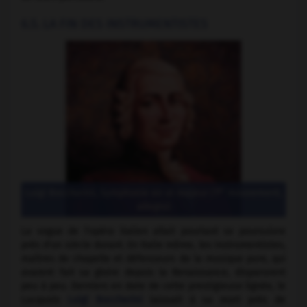
6.5. LA FIN DES INSTRUMENTISTES
er
Luigi Boccherini, Symphonie en ut majeur (1
mouvement,
allegro)
La vogue de l'opéra italien allait pourtant se poursuivre
près d'un siècle durant. En Italie même, les instrumentistes,
maîtres de chapelle et défenseurs de la musique pure, qui
avaient fait sa gloire depuis la Renaissance, disparurent
peu à peu. Derniers en date de cette prestigieuse lignée, le
Lucquois
Luigi Boccherini
laissait à sa mort près de