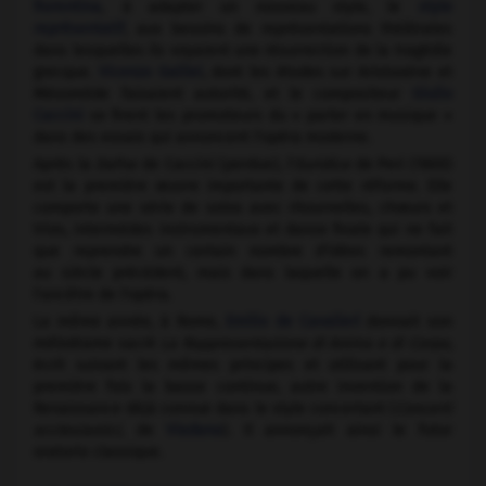
fiorentina
, à adapter un nouveau style, le
style
représentatif
, aux besoins de représentations théâtrales
dans lesquelles ils voyaient une résurrection de la tragédie
grecque.
Vicenzo Galilei
, dont les études sur Aristoxène et
Mésomède faisaient autorité, et le compositeur
Giulio
Caccini
se firent les promoteurs du « parler en musique »
dans des essais qui annoncent l'opéra moderne.
Après la
Dafne
de Caccini (perdue), l'
Euridice
de Peri (1600)
est la première œuvre importante de cette réforme. Elle
comporte une série de solos avec ritournelles, chœurs et
trios, intermèdes instrumentaux et danse finale qui ne fait
que reprendre un certain nombre d'idées remontant
au siècle précédent, mais dans laquelle on a pu voir
l'ancêtre de l'opéra.
La même année, à Rome,
Emilio de Cavalieri
donnait son
mélodrame sacré
La Rappresentazione di Anima e di Corpo,
écrit suivant les mêmes principes et utilisant pour la
première fois la basse continue, autre invention de la
Renaissance déjà connue dans le style concertant (
Concerti
ecclesiastici,
de
Viadana
). Il annonçait ainsi le futur
oratorio classique.