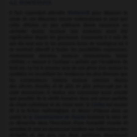
4.2. MONTEVERDI
Il faut cependant attendre
Monteverdi
pour dépasser le
stade de ces ébauches encore rudimentaires et pour que
cette réforme un peu arbitraire donne naissance au
véritable drame musical. Son évolution avait été
significative depuis les gracieuses
Canzonette
à 3 voix de
ses dix-sept ans et les premiers livres de madrigaux où il
se montrait attentif à toutes les possibilités expressives,
modulations abruptes, audaces chromatiques, basse
chiffrée, « mesure à l'antique » prônée par l'académie de
Baïf, etc. Ce fut le premier acte de son génie d'en réaliser la
synthèse en recueillant les tendances les plus diverses que
les compositeurs italiens avaient admises depuis
des siècles. Ensuite, et de plus en plus préoccupé par le
style dramatique, il réalisa une expression aussi proche
que possible de la vérité humaine dans une union parfaite
du chant syllabique et du chant orné. Si
L'Orfeo
est encore
lié à la fiction mythologique,
le Retour d'Ulysse dans sa
patrie
et
le Couronnement de Poppée
éclairent le sens de
sa démarche dans l'évocation d'une humanité vivante et
sensible. Et tout en demeurant fondées sur l'alternance des
récitatifs et des airs, ces deux partitions répartissent