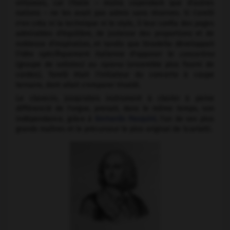
virtuoses, car l'Italie – moins cependant que d'autres
nations – ne les avait pas admis sans réserves. Si Corelli
n'en créa ni la technique ni le style, il leur confia des pages
admirables d'équilibre, de justesse des proportions et de
noblesse d'inspiration, et tandis que Stradella développait
l'idée spécifiquement italienne d'opposer le
concertino
(groupe de solistes) au
ripieno
(ensemble plus fourni de
cordes), Torelli était l'initiateur du concerto à coupe
ternaire, dont allait s'emparer Vivaldi.
Le clavecin, jusqu'alors instrument à clavier à peine
différencié de l'orgue, prenait, dans le même temps, son
indépendance, grâce à
Bernardo Pasquini
, l'un de ses plus
grands maîtres et le précurseur le plus original de Scarlatti.