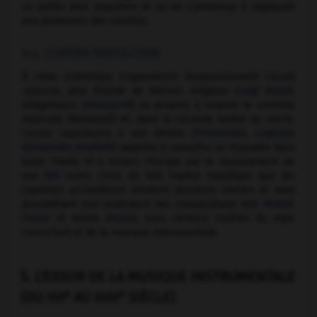
un public plus populaire et où on commença à applaudir
aux prouesses des castrats.
4.4. L'OPÉRA NAPOLITAIN
À cette esthétique s'opposèrent temporairement l'
école
romaine,
plus friande de thèmes religieux (
Luigi Rossi
),
allégoriques (
Mazzocchi
) ou propres à inspirer la comédie
musicale (Marazzoli) et, dans la seconde moitié du siècle,
l'
école napolitaine
à ses débuts (
Provenzale
,
Legrenzi
,
Alessandro Scarlatti
) appelée à connaître un triomphe dans
toute l'Italie et à travers l'Europe par le rayonnement de
son
bel canto
. C'est, en fait, l'opéra napolitain que les
capitales accueillirent pendant plusieurs siècles et dont
procédèrent non seulement des compositeurs tels
Vivaldi
,
Hasse
et même
Mozart
, mais certains maîtres du style
concertant et de la musique instrumentale.
5. L'ESSOR DE LA MUSIQUE INSTRUMENTALE
e
e
(DU
AU
SIÈCLE)
XVI
XVIII