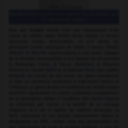
Antonio Vivaldi, Concerto pour orgue n° 8 en la mineur, op. 3
er
(1
mouvement, allegro)
Bien que Bologne abritât alors une remarquable école
autour du célèbre padre
Martini
, Rome, Naples et Venise,
e
heureuses rivales, demeurèrent, au
xviii
siècle, les
principaux centres artistiques de l'Italie. À Venise,
Vivaldi
,
Albinoni
et
Marcello
représentaient, à eux seuls, l'apogée
de la musique instrumentale à une époque qui vit pourtant
le Piémontais
Somis
, le Toscan
Geminiani
, le Florentin
Veracini
, le Triestin
Tartini
et le Bolonais
Vitali
, sans oublier
Bonporti
, qui connut, de son vivant, une gloire européenne
et dont on commence seulement à redécouvrir l'œuvre et
l'influence. Le génie fécond et multiforme de Vivaldi éclipsa
peut-être injustement les autres violonistes-compositeurs
de sa génération, même si l'audience des
Quatre Saisons
ne s'étendait pas encore à la totalité de sa musique
religieuse et à ses 47 opéras. Sa maîtrise technique, sa
force expressive et son lyrisme humainement vibrant le
désignaient, en effet, comme l'une des personnalités les
plus attachantes de toute la musique italienne. Il n'en est