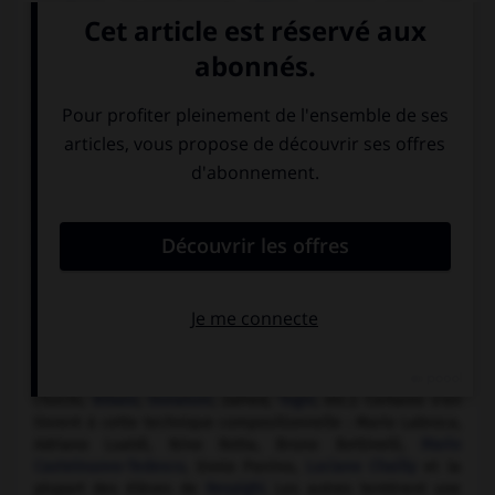
manifestes réclamaient, dès 1912, la négation absolue de
tout le passé.
Ces différentes initiatives provoquèrent non seulement un
renouveau symphonique, mais aussi un mouvement de
curiosité et d'intérêt pour tous les courants susceptibles de
permettre à la jeune école italienne de trouver sa place
dans le concert. Si la précédente génération subit
forcément l'influence des impressionnnistes français, celle
de Zecchi,
Petrassi
et
Dallapiccola
fut plus sensible aux
théories dodécaphonistes, traitant, du reste, la méthode
des Viennois dans un pur esprit de liberté et conservant
ses attaches avec le lyrisme traditionnel.
Il était, par ailleurs, fréquent de rencontrer, dans la
démarche des compositeurs, une formation de base
largement inspirée du fonds national et une première
période néoclassique dans les réalisations sous l'influence
de personnalités comme
Hindemith
,
Bartók
ou
Stravinsky
(Turchi,
Bibalo
,
Donatoni
, Zafred,
Togni
, etc.). Certains s'en
tinrent à cette technique compositionnelle : Mario Labroca,
Adriano Lualdi, Nino Rotta, Bruno Bettinelli,
Mario
Castelnuovo-Tedesco
, Ennio Porrino,
Luciano Chailly
et la
plupart des élèves de
Respighi
. Les autres tentèrent une