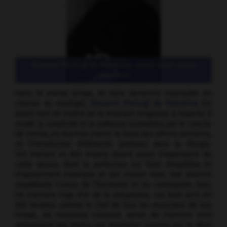
Giovanni Pierluigi da Palestrina, motet
Sicut cervus
desiderat
Dans le même temps, et sans demeurer insensible au
charme du madrigal,
Giovanni Pierluigi da Palestrina
fut
avant tout un maître de la musique religieuse à laquelle il
rendit la simplicité et la noblesse souhaitées par le concile
de Trente, en réaction contre le faste des offices vénitiens,
et l'introduction d'éléments profanes dans la liturgie.
103 messes et 600 motets disent assez l'importance de
cette œuvre, dont la perfection est faite d'équilibre et
d'apaisement extatique et qui réalise avec une aisance
stupéfiante l'union de l'harmonie et du contrepoint. Avec
lui s'achève l'âge d'or de la polyphonie, car, bien qu'il ait
été reconnu comme le chef de tous les musiciens de son
temps, de nouveaux courants venus de Florence n'en
préparaient pas moins une révolution inspirée par le désir