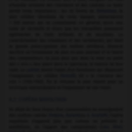
d'humble servante des chanteurs et des castrats. Le texte
perdit toute importance : les 40 livrets de
Métastase
, le
plus célèbre librettiste de cette époque, alimentèrent
1 200 opéras qui ne consistaient, en général, qu'en une
suite de récitatifs et d'airs que les interprètes pouvaient
agrémenter de traits brillants et de vocalises. La
caractérisation des situations et des sentiments, qui était
la grande préoccupation des maîtres vénitiens, disparut
derrière un formalisme de plus en plus abstrait et le talent
des compositeurs ne joua plus que dans la mise au point
des « airs », leur place dans le spectacle, la nuance de leur
style. Le
castrat
devint l'objet d'un fanatisme qui dépassait
l'imagination. Le célèbre
Farinelli
, dit « le chanteur des
rois » (1705-1782), fut le virtuose le plus réputé pour sa
technique extraordinaire et l'expression de son chant.
6.2. L'OPÉRA NAPOLITAIN
En dépit du haut niveau d'un conservatoire où enseignaient
des maîtres comme
Porpora
,
Durante
ou
A. Scarlatti
, l'opéra
napolitain n'apparut plus que comme un prétexte à
exhibitions, où l'apport des compositeurs (
Leo
,
Vinci
,