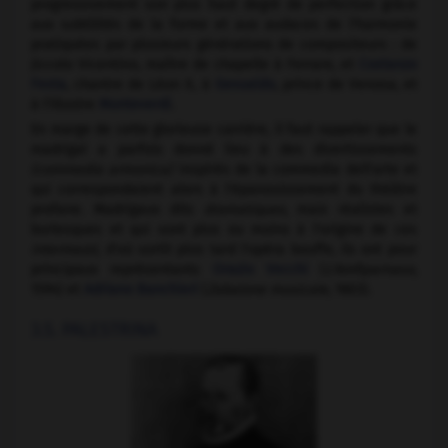
progressivement son plus haut degré de perfection grâce
aux subtilités de la forme et aux audaces de l'harmonie
pratiquées par plusieurs générations de compositeurs : de
Jiccolo Vicentino, maître de chapelle à Ferrare, et
Costanzo
Festa
, chantre de Léon X, à
Gesualdo
, prince de Venosa, et
à l'illustre
Monteverdi
.
En marge de cette glorieuse carrière, il faut rappeler que le
madrigal a parfois donné lieu à des divertissements
(commedia armonica)
inspirés de la commedia dell'arte et
qui correspondaient alors à l'épanouissement du théâtre
profane. Madrigaux dits
dramatiques,
mais réalistes et
burlesques et qui sont plus ou moins à l'origine de ces
intermezzi,
d'où sortit plus tard l'opéra bouffe, ils ont pour
principaux représentants
Orazio Vecchi
(
L'Amfiparnaso,
1594) et
Adriano Banchieri
(
Zabaione musicale,
1603).
3.5. PALESTRINA