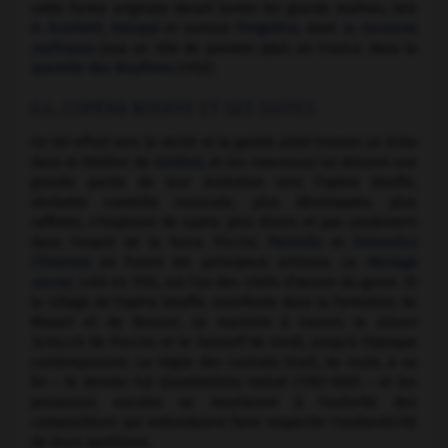
cette forme originale devait tenter les grands maîtres, tels
A. Scarlatti
,
Galuppi
et surtout
Pergolèse
, dont
la Servante
maîtresse
joua un rôle de premier plan, en France, dans la
querelle des Bouffons
(1752).
6.4. L'OPÉRA BOUFFE ET SES SUITES
Un tel effort vers la vérité et la gaieté allait trouver un écho
dans le théâtre de
Goldoni
, et les
intermezzi
lui doivent une
grande partie de leur évolution vers l'opéra bouffe,
véritable comédie musicale, plus développée, plus
raffinée, s'inspirant de sujets plus divers et pas seulement
dans l'esprit de la farce. Piccini,
Paisiello
et
Domenico
Cimarosa
en furent les principaux artisans. Le
Mariage
secret
, créé en 1792, est l'un des chefs-d'œuvre du genre. Et
le sillage de l'opéra bouffe, manifeste dans la formation de
Mozart et de Rossini, se maintint à travers le
Gianni
Schicchi
de Puccini et le
Falstaff
de Verdi, jusqu'à l'époque
contemporaine. Le règne des castrats tirait, du reste, à sa
fin – le dernier fut Giambattista Velluti (1781-1861) – et les
prouesses vocales se heurtaient à l'autorité des
compositeurs qui entendaient faire respecter l'authenticité
de leurs partitions.