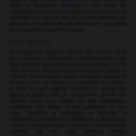
Piffaro ou
Bartolomeo Tromboncino
. Ainsi l'école des
polyphonistes franco-flamands fertilisa-t-elle un sol qui ne
demandait qu'à produire, soit dans le style liturgique, soit
dans une note profane qui pût intéresser un vaste public
par son caractère aimable ou piquant.
3.4. LE MADRIGAL
Le madrigal, qui répondait mieux à cette attente, n'avait
plus rien alors de commun avec le petit poème à deux voix
dont la mélodie passionnée enchantait les artisans de l'Ars
nova. Sa forme nouvelle unissait l'esprit de la
frottola
et
l'art des Franco-Flamands autour de poèmes inspirés de
Pétrarque et de ses imitateurs, et le dessein d'en illustrer
le texte et l'esprit suggérait aussitôt à la musique une
dignité à laquelle tous les compositeurs allaient être
attentifs autant qu'au respect d'un style polyphonique
traditionnel, mais dégagé de tout académisme et dans
lequel l'harmonie se développait au détriment du
contrepoint. C'est pourquoi le madrigal de la Renaissance,
créé par le Flamand Cyprian de Rore, et qui devait bientôt
connaître une très vaste audience, atteignit