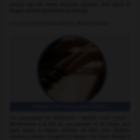
l'action sur une trame musicale continue, dont Gluck et
Wagner allaient généraliser le principe.
4.3. LES SUCCESSEURS DE MONTEVERDI
Antonio Cesti,
Il Pomo d’oro
, Sinfonia
Les successeurs de Monteverdi – Manelli,
Cesti
,
Cavalli
–
bénéficièrent à la fois de son exemple et de l'essor qu'il
avait donné à l'opéra vénitien. En 1637, trois théâtres
nouveaux étaient inaugurés à Venise, l'un d'eux réservé à