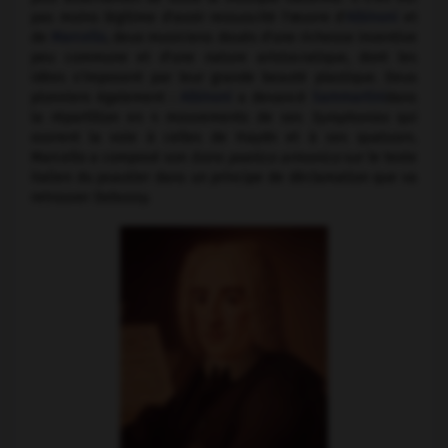
pas moins légitime d'avoir ressuscité l'œuvre d'
Albinoni
et
de
Marcello
, deux musiciens doués d'une richesse inventive
peu commune et d'une nature aristocratique, dont les
idées s'imposent par leur grande beauté plastique. Deux
pionniers également :
Albinoni
a devancé
Sammartini
dans
la répartition en 4 mouvements de ses
Symphonies
qui
ouvrent la voie à celles de Haydn et à ses quatuors.
Marcello a composé son
Estro poetico armonico
sur le texte
italien du psautier dans un principe de déclamation que va
retrouver Debussy.