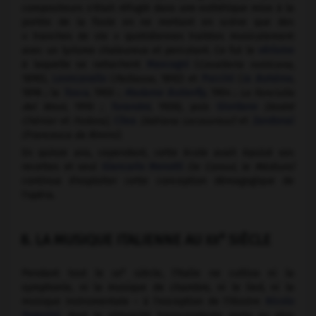
compositeurs s'était réfugié dans une esthétique mise à la
portée de la foule en ne mettant en scène que des
« tranches de vie » quotidiennes traitées musicalement
avec un lyrisme chaleureux et percutant. Ce fut le
vérisme
à laquelle se rattachent
Mascagni
(
Cavalleria rusticana,
1890),
Leoncavallo
(
Paillasse,
1892) et
Puccini
(
la Bohème
,
1896 ; la
Tosca
, 1900 ;
Madame Butterfly
, 1904 ;
La Fanciulla
del West,
1910 ;
Turandot
, 1926), puis
Giordano
(André
Chénier
et
Fedora),
Cilea
(Adriana Lecouvreur)
et
Zandonai
(Francesca da Rimini).
En quinze ans, cependant, cette école avait épuisé ses
recettes et seul
Giancarlo Menotti
(le Consul, le Médium)
continua d'exploiter cette conception démagogique de
l'opéra.
e
8. LA MUSIQUE ITALIENNE AU
SIÈCLE
XX
e
Pendant tout le
xix
siècle, l'Italie ne cultiva ni la
symphonie, ni la musique de chambre, ni le lied, ni la
musique instrumentale – à l'exception de l'illustre
Nicolo
Paganini
, dont la virtuosité transcendante porta au plus