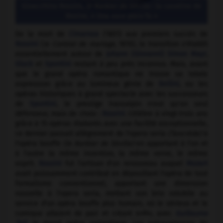
Gioacchino Rossini,
le Barbier de Séville
: la cavatine de
Rosine, « Una voce poco fa »
De la mort de
Cimarosa
(1801) aux premiers succès de
Rossini
(
le Contrat de mariage,
1810), la transition s'établit
essentiellement autour de
Johann (Giovanni) Simon Mayr
,
Gluck
et
Spontini
restant à peu près inconnus. Mais, avant
que le grand opéra romantique ne trouve sa totale
expression grâce au lumineux génie de
Bellini
, ou les
opéras historiques à grand spectacle avec les successeurs
de
Spontini
, le prestige transalpin n'eut qu'un seul
défenseur, mais de choix :
Rossini
. Célèbre à vingt-trois ans
grâce à 15 opéras élaborés avec une facilité exceptionnelle,
ce dernier passait allègrement de l'opera seria
(Tancrède)
à
l'opéra bouffe
(le Barbier de Séville)
en apportant à l'un et
à l'autre la même invention, la même verve, le même
esprit.
Rossini
fut l'artisan d'un renouveau auquel
Mozart
avait puissamment contribué en dépouillant l'opéra de tout
formalisme conventionnel, apportant une dimension
nouvelle à l'opera seria, mettant son brio volubile au
service d'un opéra bouffe plus humain, où le sérieux et le
comique allaient de pair et créant enfin, avec
Guillaume