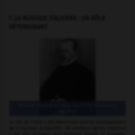
1. LA MUSIQUE ITALIENNE : UN RÔLE
DÉTERMINANT
Giovanni Pierluigi da Palestrina, motet
Sicut cervus
desiderat
Le rôle de l'
Italie
a été déterminant pour le développement
de la musique occidentale : de nombreux genres musicaux
y ont pris naissance pour essaimer ensuite et prospérer