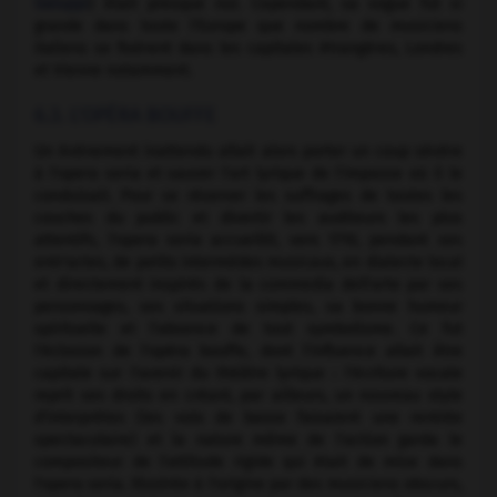
Galuppi
) était presque nul. Cependant, sa vogue fut si
grande dans toute l'Europe que nombre de musiciens
italiens se fixèrent dans les capitales étrangères, Londres
et Vienne notamment.
6.3. L'OPÉRA BOUFFE
Un événement inattendu allait alors porter un coup sévère
à l'opera seria et sauver l'art lyrique de l'impasse où il le
conduisait. Pour se réserver les suffrages de toutes les
couches du public et divertir les auditeurs les plus
attentifs, l'opera seria accueillit, vers 1710, pendant ses
entr'actes, de petits intermèdes musicaux, en dialecte local
et directement inspirés de la commedia dell'arte par ses
personnages, ses situations simples, sa bonne humeur
spirituelle et l'absence de tout symbolisme. Ce fut
l'éclosion de l'opéra bouffe, dont l'influence allait être
capitale sur l'avenir du théâtre lyrique : l'écriture vocale
reprit ses droits en créant, par ailleurs, un nouveau style
d'interprètes (les voix de basse faisaient une rentrée
spectaculaire) et la nature même de l'action garda le
compositeur de l'attitude rigide qui était de mise dans
l'opera seria. Illustrée à l'origine par des musiciens obscurs,