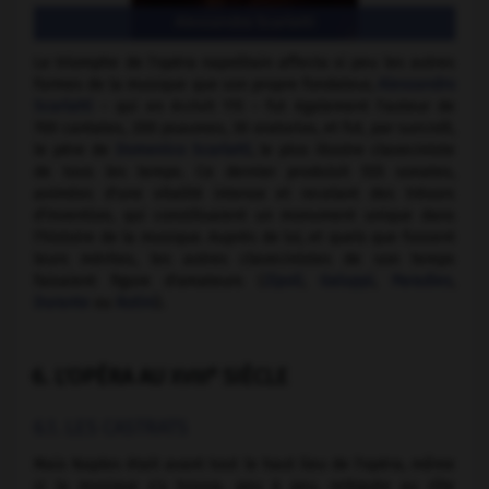
Alessandro Scarlatti
Le triomphe de l'opéra napolitain affecta si peu les autres
formes de la musique que son propre fondateur,
Alessandro
Scarlatti
– qui en écrivit 115 – fut également l'auteur de
700 cantates, 200 psaumes, 30 oratorios, et fut, par surcroît,
le père de
Domenico Scarlatti
, le plus illustre claveciniste
de tous les temps. Ce dernier produisit 555 sonates,
animées d'une vitalité intense et recelant des trésors
d'invention, qui constituaient un monument unique dans
l'histoire de la musique. Auprès de lui, et quels que fussent
leurs mérites, les autres clavecinistes de son temps
faisaient figure d'amateurs (
Zipoli
,
Galuppi
,
Paradies
,
Durante
ou
Rutini
).
e
6. L'OPÉRA AU
SIÈCLE
XVIII
6.1. LES CASTRATS
Mais Naples était avant tout le haut lieu de l'opéra, même
si la musique s'y trouva, peu à peu, reléguée au rôle