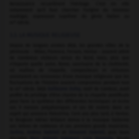
Renaissance recueillirent l'héritage. C'est en elle
notamment qu'il faut chercher l'origine du nouveau
madrigal, expression suprême du génie italien au
e
xvi
siècle.
3.3. LA MUSIQUE RELIGIEUSE
Depuis de longues années déjà, les grandes villes de la
péninsule – Milan, Florence, Ferrare, Venise – avaient attiré
de nombreux visiteurs venus du Nord, mais, plus que
n'importe quelle autre, Rome, sanctuaire de la chrétienté,
où maîtres de chapelle, compositeurs et virtuoses
assistaient au renouveau d'une musique religieuse que les
fluctuations de l'histoire avaient compromise pendant tout
e
le
xiv
siècle. Déjà
Guillaume Dufay
, natif de Cambrai, avait
profité du privilège d'être chantre de la chapelle pontificale
pour faire la synthèse des différentes techniques et écrire
ses 9 messes polyphoniques et ses 80 motets dans un
esprit qui annonce Palestrina. Cent ans plus tard, à Venise,
le Brugeois Adrian Willaert donna à la musique italienne
ses lettres de noblesse et ses premiers grands musiciens,
Zarlino
,
Andrea Gabrieli
et
Giovanni Gabrieli
, puis leurs
disciples
Marc Antonio Ingegneri
,
Luca Marenzio
, Nicola