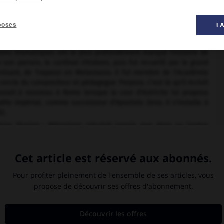
 musique ».
poses
I 
ions dramatiques ont le plus profondément marqué l'histoire de
son parrain, le cardinal Ottoboni, puis fut recueilli par le grand
énisant, de Trapassi en Metastasio. Il fut membre de l'Académie
 cercle du compositeur et pédagogue Porpora. C'est là qu'il écrivit
rouvait à nouveau à Rome lorsque la cour d'Autriche lui proposa
ète impérial, comme successeur d'Apostolo Zeno. Il s'installa à
2.
re illusion : Métastase n'écrivit jamais que dans sa langue
vers ses compatriotes (en particulier le castrat Farinelli) que
ramatiques, elle, s'étendit à tout le monde occidental : à peine
ique (pour la plupart à Rome, puis à Vienne) qu'il se propageait
 de Lisbonne à Londres et à Saint-Pétersbourg ­ à l'exception de
c, par exemple, la
Semiramide
de Meyerbeer (Turin, 1819), ou
éra métastasien procède de l'Académie d'Arcadie, qui fleurit à
re le mélange des genres, qui caractérisait en particulier l'opéra
e, à l'exemple de la tragédie classique française.
Antiquité gréco-romaine et représentent les traditionnels conflits