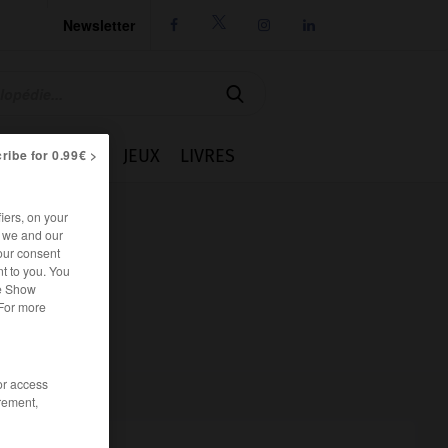
Newsletter




IE
CUISINE
JEUX
LIVRES
ribe for 0.99€ >
iers, on your
r we and our
our consent
t to you. You
he Show
 For more
/or access
rement,