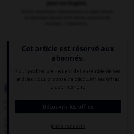
jeton non fongible.
Fichier numérique représentant un objet virtuel
ou physique (œuvre d’art, tweet, morceau de
musique…) répertorié...

FLASHCARDS

Cartes de mémorisation
Une méthode efficace pour mémoriser
le vocabulaire de langues.
Choisissez une langue, une thématique
et un nombre de cartes à réviser. Nous
sélectionnons pour vous les meilleures