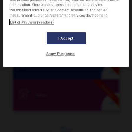
identification. Store and/or access information on a device.
DICTIONNAIRES PÉDAGOGIQUES
Personalised advertising and content, advertising and content
measurement, audience research and services development.
Larousse Junior
List of Partners (vendors)
Premium

I Accept

Larousse Collège
Show Purposes
Premium


Premium

Mémo
