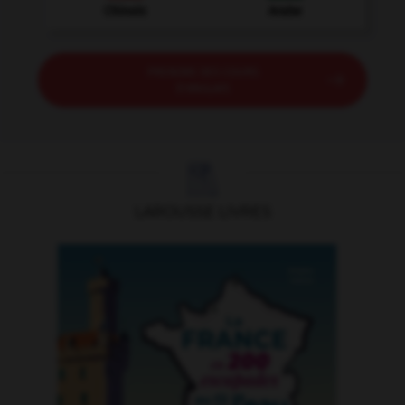
Chinois
Arabe
PRENDRE DES COURS

D'ANGLAIS

LAROUSSE LIVRES