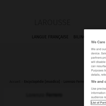
LAROUSSE
LANGUE FRANÇAISE
BILINGUES
FLA
We Care 
We and ou
device. Sel
partners pr
will disabl
can resurfa
Purposes li
details, ref
We and o
Accueil
>
Encyclopédie [musdico]
>
Lorenzo Ferrero
Use precise 
information
Lorenzo
Ferrero
audience r
List of Par