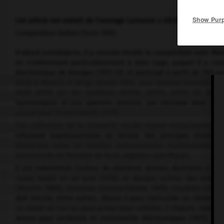
Show Pur
Cet article est extrait de l'ouvrage Larousse « Dictionnaire de la
Compositeur italien (Turin 1951).
D'abord autodidacte, il a ensuite étudié la composition avec Mass
en s'intéressant particulièrement à John Cage, auquel il a co
électronique de Bourges (1972-73), et participé à partir de 1974 
Riedl à Munich. Il dirige depuis 1980, avec Sylvano Bussotti, le 
senti attiré par les systèmes sériels, privés, selon lui, de
harmoniques et aux spectres sonores, par exemple dans
Sigl
parole
pour 10 exécutants (1976).
Son utilisation de la virtuosité vocale repose exclusivement s
virtuosité expressionniste ou vériste. Ses principes d'instrum
distinction entre les familles instrumentales traditionnelles 
instruments en fonction de leurs registres spécifiques.
Il est notamment l'auteur de plusieurs œuvres destinées à la 
nozze,
ballet en un acte (1978), et
Marilyn,
scènes des années 5
(Munich, 1985),
Salvatore Giuliano
(Rome, 1986),
Charlotte Corda
doit encore, entre autres,
Ellipse II
pour clavicorde ou clavecin (
Le néant où l'on ne peut arriver
pour solistes, 2 chœurs, chœur d'
Arioso
pour orchestre et instruments électroniques (1977),
Elli