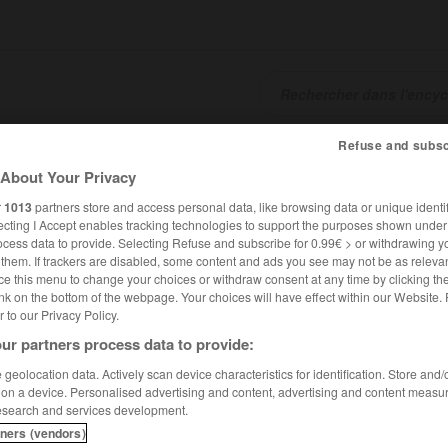
Refuse and subsc
SHCARDS
TRADUCTEUR
CONJUGATEUR
ENCYCLOPÉD
About Your Privacy
r
1013
partners store and access personal data, like browsing data or unique identif
ecting I Accept enables tracking technologies to support the purposes shown unde
ocess data to provide. Selecting Refuse and subscribe for 0.99€ > or withdrawing y
e them. If trackers are disabled, some content and ads you see may not be as relevan
ce this menu to change your choices or withdraw consent at any time by clicking t
nk on the bottom of the webpage. Your choices will have effect within our Website.
er to our Privacy Policy.
ur partners process data to provide:
geolocation data. Actively scan device characteristics for identification. Store and
 on a device. Personalised advertising and content, advertising and content measu
esearch and services development.
tners (vendors)