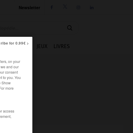
Newsletter




ribe for 0.99€ >
IE
CUISINE
JEUX
LIVRES
iers, on your
r we and our
our consent
t to you. You
he Show
 For more
/or access
rement,