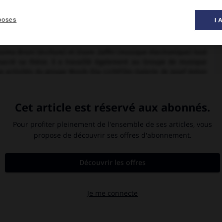
poses
I 
 musique ».
imo Bruni (écriture) et Enore Zaffiri (musique électronique) tout
nsacré sa thèse. Il a travaillé également au Groupe de musique
aux activités du groupe Musik-Dia-LichtFilm-Galerie de Josef Anton
festival Puccini de Torre del Lago en Toscane. Il ne s'est jamais
 fondement psycho-acoustique, mais s'attache au contraire aux
ied
pour orchestre de chambre (1975), ou dans
Romanza senza
e
ur les principes du bel canto italien du
xviii
siècle, non sur la
entation, issus de l'électroacoustique, cherchent à effacer la
au profit de groupes de timbres similaires émis pour différents
scène :
Rimbaud,
sur un texte de L. F. Caude (1974-1978),
Invito a
0 en deux actes, livret de L. Ferrero et F. Bossi (1979),
Night
y
(Rome, 1989),
le Bleu Blanc Rouge et le Noir
(Paris, 1989). On lui
1975),
Ellipse III
pour quatre (ou plus) voix ou instruments (1975),
enfants, cuivres et percussions, sur un texte de B. Pascal (1976),
pse IV (Waldmusik)
pour 20 instruments à vent et instruments