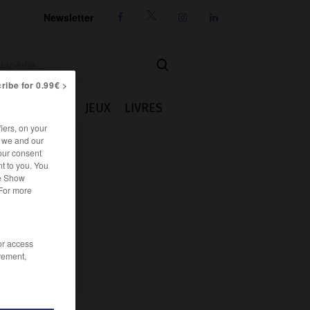
Newsletter




ribe for 0.99€ >
IE
CUISINE
JEUX
LIVRES
iers, on your
r we and our
our consent
t to you. You
he Show
 For more
/or access
rement,