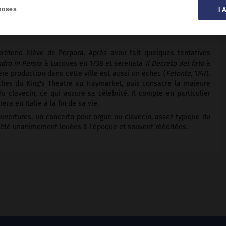
poses
I 
 musique ».
étend élève de Porpora. Après avoir fait quelques tentatives
dro in Persia
à Lucques en 1738 et serenata
Il Decreto del fato
à
ière production dans cette ville est aussi un échec (
Fetonte,
1747).
iches du King's Theatre au Haymarket, puis consacre la majeure
 clavecin, ce qui assure sa célébrité. Il compte en particulier
ra en Italie à la fin de sa vie.
vertures, un concerto pour orgue ou clavecin, assez typique du
nt été unanimement louées à l'époque et souvent rééditées.