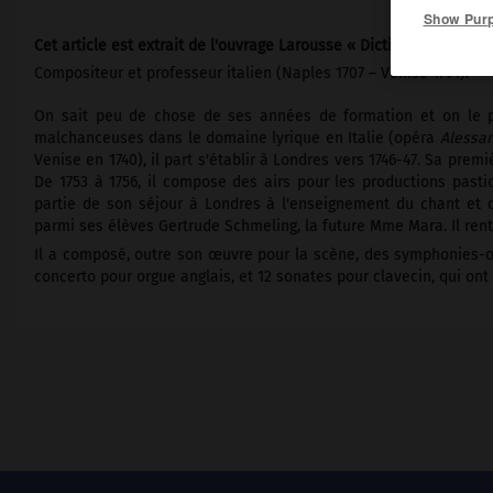
Show Pur
Cet article est extrait de l'ouvrage Larousse « Dictionnaire de la
Compositeur et professeur italien (Naples 1707 – Venise 1791).
On sait peu de chose de ses années de formation et on le pr
malchanceuses dans le domaine lyrique en Italie (opéra
Alessan
Venise en 1740), il part s'établir à Londres vers 1746-47. Sa prem
De 1753 à 1756, il compose des airs pour les productions past
partie de son séjour à Londres à l'enseignement du chant et du
parmi ses élèves Gertrude Schmeling, la future Mme Mara. Il rentre
Il a composé, outre son œuvre pour la scène, des symphonies-ou
concerto pour orgue anglais, et 12 sonates pour clavecin, qui o