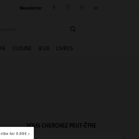
Newsletter




IE
CUISINE
JEUX
LIVRES
VOUS CHERCHEZ PEUT-ÊTRE
ribe for 0.99€ >