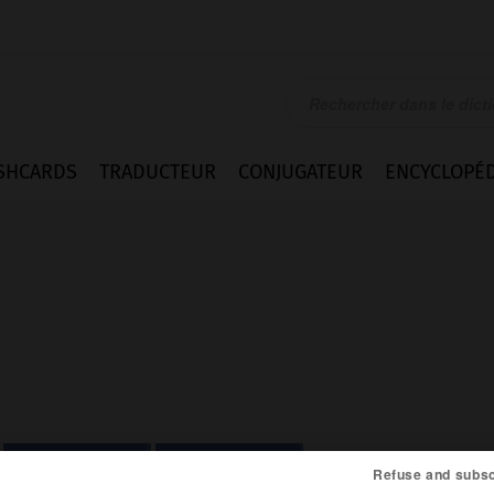
SHCARDS
TRADUCTEUR
CONJUGATEUR
ENCYCLOPÉD
Difficultés
Citations
Refuse and subsc