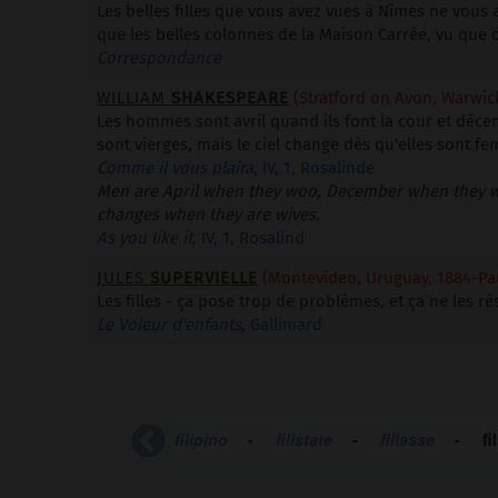
Les belles filles que vous avez vues à Nîmes ne vous a
que les belles colonnes de la Maison Carrée, vu que ce
Correspondance
WILLIAM
SHAKESPEARE
(Stratford on Avon, Warwick
Les hommes sont avril quand ils font la cour et décem
sont vierges, mais le ciel change dès qu'elles sont f
Comme il vous plaira
, IV, 1, Rosalinde
Men are April when they woo, December when they we
changes when they are wives.
As you like it
, IV, 1, Rosalind
JULES
SUPERVIELLE
(Montevideo, Uruguay, 1884-Par
Les filles - ça pose trop de problèmes, et ça ne les ré
Le Voleur d'enfants
, Gallimard
-
filipendule
-
filipino
-
filistate
-
fillasse
-
fi