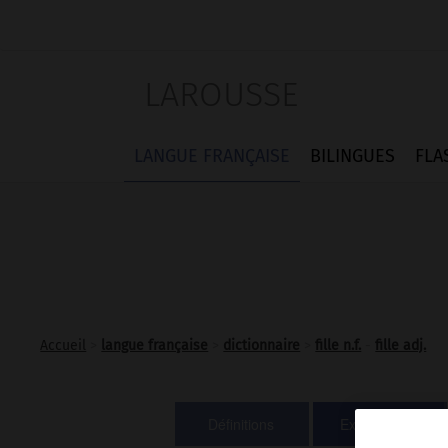
LAROUSSE
LANGUE FRANÇAISE
BILINGUES
FLA
Accueil
>
langue française
>
dictionnaire
>
fille n.f.
-
fille adj.
Définitions
Expressions