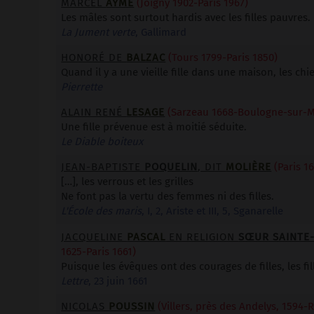
MARCEL
AYMÉ
(Joigny 1902-Paris 1967)
Les mâles sont surtout hardis avec les filles pauvres.
La Jument verte
, Gallimard
HONORÉ DE
BALZAC
(Tours 1799-Paris 1850)
Quand il y a une vieille fille dans une maison, les chi
Pierrette
ALAIN RENÉ
LESAGE
(Sarzeau 1668-Boulogne-sur-M
Une fille prévenue est à moitié séduite.
Le Diable boiteux
JEAN-BAPTISTE
POQUELIN
, DIT
MOLIÈRE
(Paris 16
[…], les verrous et les grilles
Ne font pas la vertu des femmes ni des filles.
L'École des maris
, I, 2, Ariste et III, 5, Sganarelle
JACQUELINE
PASCAL
EN RELIGION
SŒUR SAINTE
1625-Paris 1661)
Puisque les évêques ont des courages de filles, les fi
Lettre
, 23 juin 1661
NICOLAS
POUSSIN
(Villers, près des Andelys, 1594