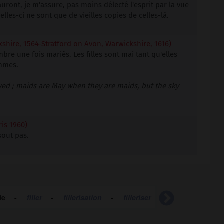
uront, je m'assure, pas moins délecté l'esprit par la vue
lles-ci ne sont que de vieilles copies de celles-là.
shire, 1564-Stratford on Avon, Warwickshire, 1616)
bre une fois mariés. Les filles sont mai tant qu'elles
emmes.
d ; maids are May when they are maids, but the sky
is 1960)
sout pas.
lle
-
filler
-
fillerisation
-
filleriser
-
filles-Dieu
-