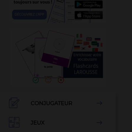

CONJUGATEUR


JEUX
