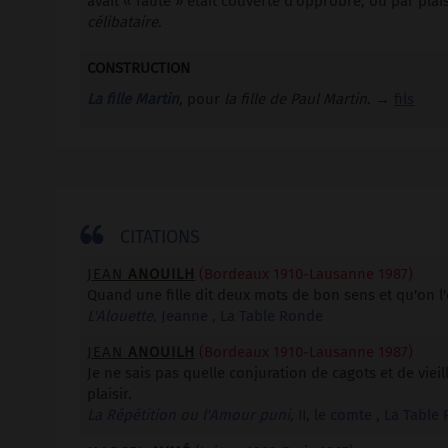
avait « fauté » était couverte d'opprobre, ou par plai
célibataire
.
CONSTRUCTION
La fille Martin
, pour
la fille de Paul Martin
. →
fils

CITATIONS
JEAN
ANOUILH
(Bordeaux 1910-Lausanne 1987)
Quand une fille dit deux mots de bon sens et qu'on l'é
L'Alouette
, Jeanne , La Table Ronde
JEAN
ANOUILH
(Bordeaux 1910-Lausanne 1987)
Je ne sais pas quelle conjuration de cagots et de vieill
plaisir.
La Répétition ou l'Amour puni
, II, le comte , La Tabl