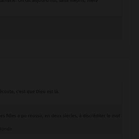
santerie. On dit aujourd'hui, sans mépris,
mère
coute, c'est que Dieu est là.
es filles a pu réussir, en deux siècles, à discréditer le mot
e Ronde