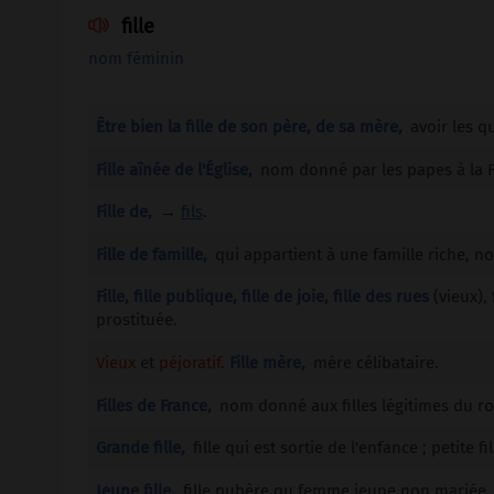
fille

nom féminin
Être bien la fille de son père, de sa mère,
avoir les q
Fille aînée de l'Église,
nom donné par les papes à la F
Fille de,
→
fils
.
Fille de famille,
qui appartient à une famille riche, no
Fille, fille publique, fille de joie, fille des rues
(vieux),
prostituée.
Vieux
et
péjoratif.
Fille mère,
mère célibataire.
Filles de France,
nom donné aux filles légitimes du ro
Grande fille,
fille qui est sortie de l'enfance ; petite f
Jeune fille,
fille pubère ou femme jeune non mariée.