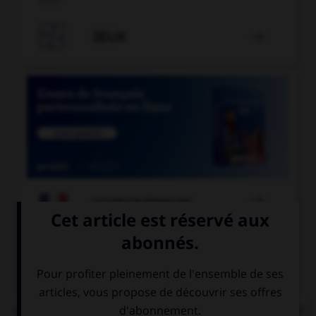

JEUX


COURS DE FRANÇAIS
QUIZ
Lorsque « halte-garderie » est au pluriel, à quel(s)