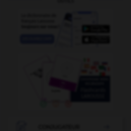
OUTILS

CONJUGATEUR
