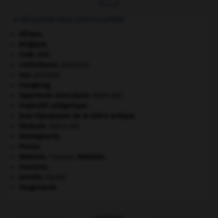
À DÉCOUVRIR DANS L'ENCYCLOPÉDIE
Afrique
.
Belgique
.
Code civil.
contrebasse
.
[MUSIQUE]
eau.
.
[DOSSIER]
Hongkong
.
hypertonie musculaire
.
[MÉDECINE]
impératif catégorique.
Jeux Olympiques de la Grèce antique
.
kilojoule.
[MÉDECINE]
Montagnards.
Prusse
.
Rabelais
.
François
Rabelais
.
sionisme.
termite
.
[FAUNE]
Yougoslavie
.