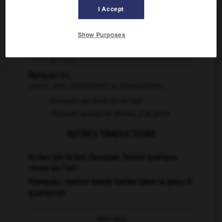
I Accept
flanquer v.t.
Ajouter une construction sur les côtés d'une autre.
Show Purposes
être flanqué v. passif
Être garni de quelque chose sur les flancs,
sur les...
flanquer v.t.
Lancer, jeter brutalement ou brusquement.
Flanquer par terre ou en l'air
Flanquer quelqu'un dehors, à la porte
AUTRES TRADUCTIONS
Ficher (ou fiche), flanquer, foutre quelque
chose en l'air
Flanquer, mettre douze balles dans la peau à
quelqu'un
Voir
plus