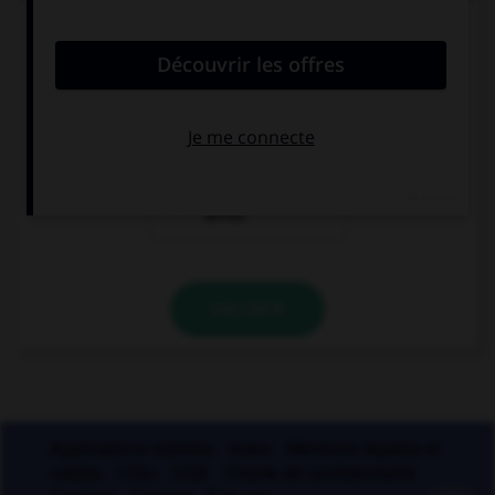
élément(s) mettez-vous un « s » ?
aux deux termes
au premier
terme
au deuxième
terme
VALIDER
Applications mobiles
Index
Mentions légales et
crédits
CGU
CGV
Charte de confidentialité