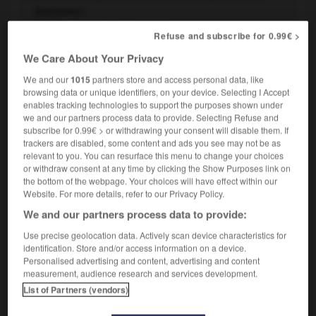
Synonymes :
border
-
encadrer
-
enserrer
Refuse and subscribe for 0.99€ >
Appuyer ou défendre le flanc d'une unité ou d'une
2.
We Care About Your Privacy
position par des troupes ou par des tirs.
We and our
1015
partners store and access personal data, like
Synonymes :
browsing data or unique identifiers, on your device. Selecting I Accept
couvrir
-
protéger
enables tracking technologies to support the purposes shown under
we and our partners process data to provide. Selecting Refuse and
subscribe for 0.99€ > or withdrawing your consent will disable them. If
être flanqué

trackers are disabled, some content and ads you see may not be as
relevant to you. You can resurface this menu to change your choices
verbe passif
or withdraw consent at any time by clicking the Show Purposes link on
the bottom of the webpage. Your choices will have effect within our
Être garni de quelque chose sur les flancs, sur les
1.
Website. For more details, refer to our Privacy Policy.
côtés.
We and our partners process data to provide:
Être sans cesse accompagné de quelqu'un :
Une jeune
2.
Use precise geolocation data. Actively scan device characteristics for
fille flanquée de sa mère.
identification. Store and/or access information on a device.
Personalised advertising and content, advertising and content
measurement, audience research and services development.
List of Partners (vendors)
VOUS CHERCHEZ PEUT-ÊTRE