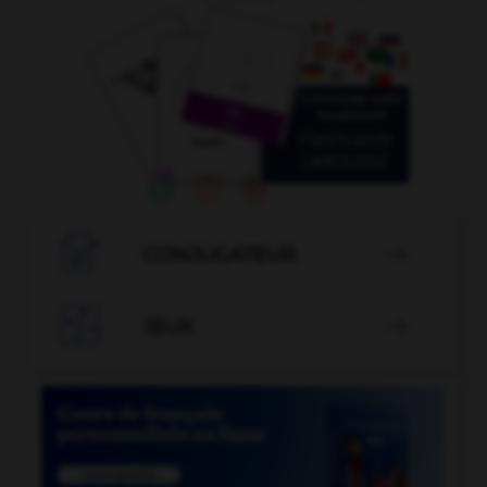

CONJUGATEUR


JEUX
