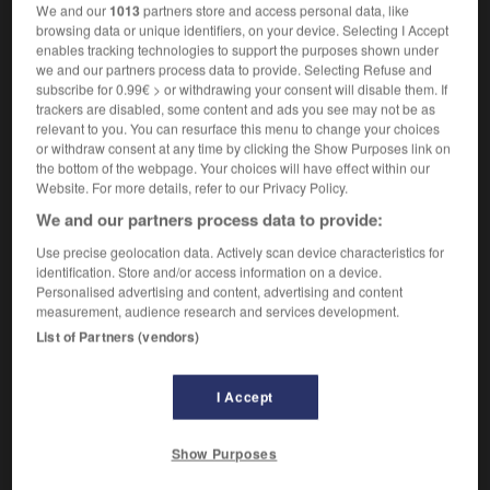
We and our
1013
partners store and access personal data, like
browsing data or unique identifiers, on your device. Selecting I Accept
Grande quantité.
enables tracking technologies to support the purposes shown under
Synonyme :
we and our partners process data to provide. Selecting Refuse and
armée
,
avalanche
,
bande
,
bataillon
,
cascade
,
subscribe for 0.99€ > or withdrawing your consent will disable them. If
déferlement
,
déluge
,
fatras
,
flot
,
flux
,
foule
,
horde
,
trackers are disabled, some content and ads you see may not be as
relevant to you. You can resurface this menu to change your choices
infinité
,
kyrielle
,
légion
,
masse
,
meute
,
monceau
,
or withdraw consent at any time by clicking the Show Purposes link on
montagne
,
multitude
,
myriade
,
nuée
,
pléiade
,
pluie
,
the bottom of the webpage. Your choices will have effect within our
quantité
,
ramassis
,
tas
,
torrent
,
troupe
,
troupeau.
Website. For more details, refer to our Privacy Policy.
– Familier :
armada
,
cargaison
,
cohorte
,
foultitude
,
We and our partners process data to provide:
paquet
,
pelletée
,
peuple
,
régiment
,
ribambelle
,
tapée
,
tripotée.
– Littéraire :
averse
,
essaim.
Use precise geolocation data. Actively scan device characteristics for
identification. Store and/or access information on a device.
Contraire :
Personalised advertising and content, advertising and content
atome, bribe, brin, doigt, goutte, grain, gramme,
measurement, audience research and services development.
miette, nuage, once, parcelle, peu, poignée, pointe,
List of Partners (vendors)
soupçon, trace.
– Littéraire :
liard, ombre, trait.
– Populaire :
chouia.
I Accept
Show Purposes
VOUS CHERCHEZ PEUT-ÊTRE