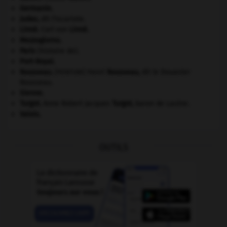
Germanie
.
Judas
,
dit l'Iscariote.
Linné
.
Carl von
Linné
.
Mezzogiorno
.
Paris
(histoire de).
Port-Royal
.
Rousseau
.
Henri
Rousseau
,
dit le Douanier
[PEINTURE]
Rousseau.
Sienne
.
Turgot
.
Anne Robert Jacques
Turgot
,
baron de Laulne.
Valois
.
OUTILS