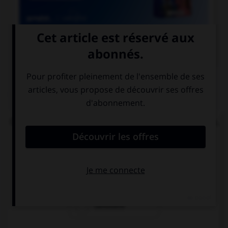

COURS DE FRANÇAIS
QUIZ
Quand la route est pleine de bosses et d'ornières,
on dit qu'elle est :
cahoteuse
cahotique
cahotière