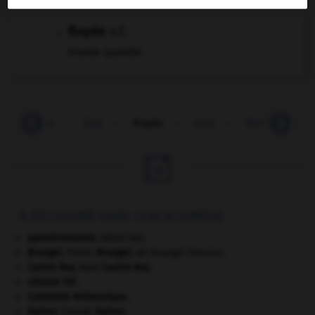
flopée
n.f.
Grande quantité.
-
flirter
-
flop
-
flopée
-
flore
-
floricole
-

À DÉCOUVRIR DANS L'ENCYCLOPÉDIE
aponévrotomie
.
[MÉDECINE]
Bruegel
.
Pieter
Bruegel
,
dit Bruegel l'Ancien.
Castro Ruz
.
Raúl
Castro Ruz
.
césium 137.
Colombie-Britannique
.
Galien
.
Claude
Galien
.