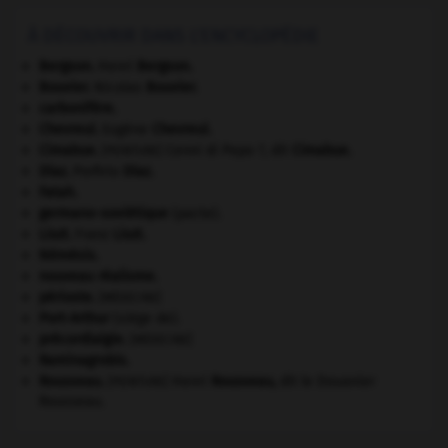
À DÉCOUVRIR DANS L'ENCYCLOPÉDIE
Bergson
.
Henri
Bergson
.
Bouvier
.
Nicolas
Bouvier
.
carbonifère.
Chevreul
.
Eugène
Chevreul
.
Cimabue
.
Cenni di Pepo ?, dit
Cimabue
.
[PEINTURE]
Díaz
.
Porfirio
Díaz
.
Fatah.
germano-soviétique
(pacte).
Liszt
.
Franz
Liszt
.
Némésis
.
nouveau réalisme.
périoste
.
[MÉDECINE]
Port-Arthur
(siège de).
précordialgie
.
[MÉDECINE]
Raminagrobis
.
Rousseau
.
Henri
Rousseau
,
dit le Douanier
[PEINTURE]
Rousseau.