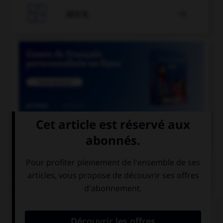

JEUX


COURS DE FRANÇAIS
QUIZ
Si l'on veut parler de la nation des Francs
pendant le règne de Clovis, dit-on « nation… » :