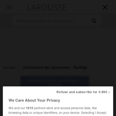
LAROUSSE

Toggle
navigation

Accueil
>
>
Dictionnaire des synonymes
>
florilège
Dictionnaire des synonymes :
florilège
Refuse and subscribe for 0.99€ >
florilège
We Care About Your Privacy
nom masculin
We and our
1015
partners store and access personal data, like
browsing data or unique identifiers, on your device. Selecting I Accept