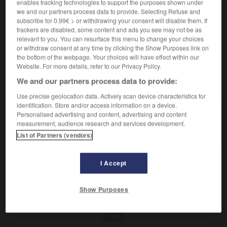
Recueil d'extraits d'œuvres.
enables tracking technologies to support the purposes shown under
we and our partners process data to provide. Selecting Refuse and
Synonyme :
subscribe for 0.99€ > or withdrawing your consent will disable them. If
analectes
,
anthologie
,
choix
,
chrestomathie
,
extraits
,
trackers are disabled, some content and ads you see may not be as
morceaux choisis,
sélection
,
spicilège.
relevant to you. You can resurface this menu to change your choices
or withdraw consent at any time by clicking the Show Purposes link on
the bottom of the webpage. Your choices will have effect within our
Website. For more details, refer to our Privacy Policy.
We and our partners process data to provide:
VOUS CHERCHEZ PEUT-ÊTRE
Use precise geolocation data. Actively scan device characteristics for
identification. Store and/or access information on a device.
florilège
n.m.
Personalised advertising and content, advertising and content
measurement, audience research and services development.
Recueil d'extraits d'œuvres.
List of Partners (vendors)
I Accept
flore
-
floricole
-
florilège
-
florissant
-
flot
-
Show Purposes
