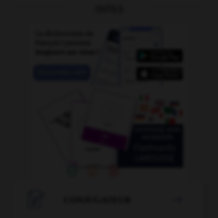
OUTILS

CONJUGATEUR
