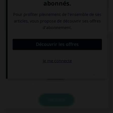
QUIZ
Quand on juge quelqu'un en son absence, on dit
que l'accusé est jugé par :
costumace
contumace
coutumace
VALIDER