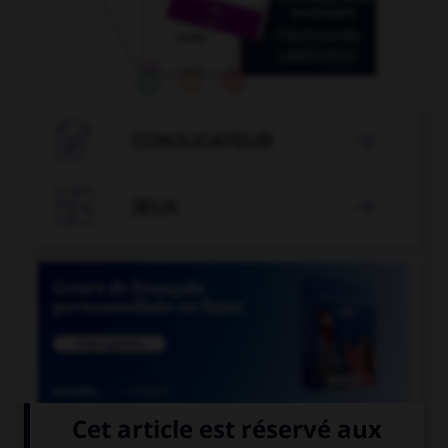

CONJUGATEUR


JEUX


COURS DE FRANÇAIS