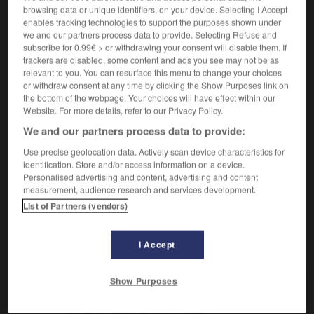
Quantité importante de choses.
browsing data or unique identifiers, on your device. Selecting I Accept
Synonyme :
enables tracking technologies to support the purposes shown under
amas
,
amoncellement
,
avalanche
,
cascade
,
chapelet
,
we and our partners process data to provide. Selecting Refuse and
déluge
,
entassement
,
fatras
,
flot
,
flux
,
foule
,
infinité
,
subscribe for 0.99€ > or withdrawing your consent will disable them. If
trackers are disabled, some content and ads you see may not be as
kyrielle
,
légion
,
masse
,
monceau
,
multitude
,
myriade
,
relevant to you. You can resurface this menu to change your choices
nuée
,
pile
,
pléiade
,
profusion
,
prolifération
,
quantité
,
or withdraw consent at any time by clicking the Show Purposes link on
ramassis
,
tas.
– Familier :
armada
,
cargaison
,
cohorte
,
the bottom of the webpage. Your choices will have effect within our
flopée
,
foultitude
,
paquet
,
pelletée
,
régiment
,
Website. For more details, refer to our Privacy Policy.
ribambelle
,
tapée.
– Littéraire :
essaim
,
océan.
We and our partners process data to provide:
Contraire :
Use precise geolocation data. Actively scan device characteristics for
atome, bribe, brin, doigt, goutte, gramme, miette,
identification. Store and/or access information on a device.
nuage, once, pointe, soupçon.
– Littéraire :
liard,
Personalised advertising and content, advertising and content
ombre.
– Populaire :
chouia.
measurement, audience research and services development.
List of Partners (vendors)
I Accept
VOUS CHERCHEZ PEUT-ÊTRE
Show Purposes
montagne
n.f.