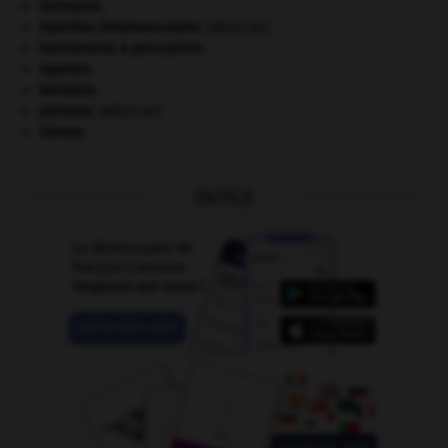
Germanie
.
injection intramusculaire
.
[MÉDECINE]
instruments à percussion.
Ispahan
.
Némésis
.
périoste
.
[MÉDECINE]
Sienne
.
OUTILS