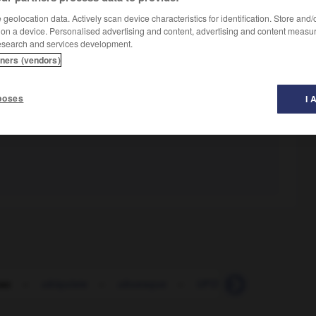
geolocation data. Actively scan device characteristics for identification. Store and
 on a device. Personalised advertising and content, advertising and content measu
esearch and services development.
tners (vendors)
poses
I 
ac
-
ubiquiste
-
ubuesque
-
UFO
-
ukase
-
u