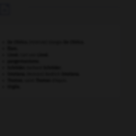

De Chirico
.
Giorgio
De Chirico
.
[PEINTURE]
Élam
.
Linné
.
Carl von
Linné
.
pangermanisme.
Schröder
.
Gerhard
Schröder
.
Smetana
.
Bedřich
Smetana
.
[MUSIQUE]
Thomas
.
saint
Thomas
d'Aquin.
Virgile
.