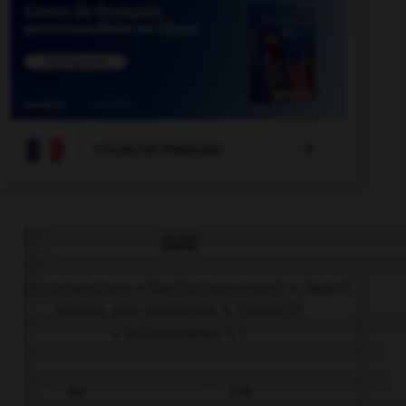

COURS DE FRANÇAIS
QUIZ
Dans la locution « îles [britanniques] », faut-il
mettre une majuscule à l'adjectif
« britanniques » ?
oui
non