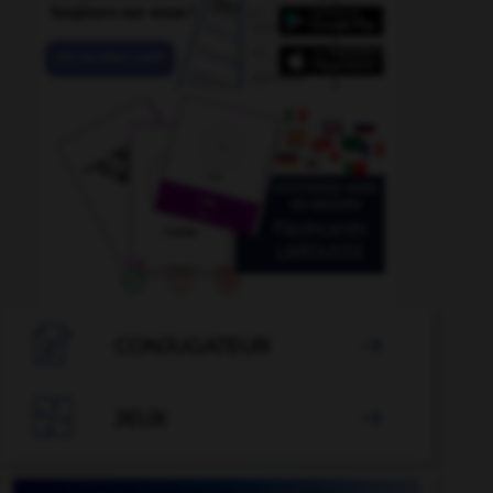

CONJUGATEUR


JEUX
