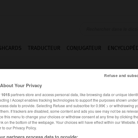
SHCARDS
TRADUCTEUR
CONJUGATEUR
ENCYCLOPÉD
Refuse and subsc
About Your Privacy
r
1015
partners store and access personal data, like browsing data or unique identif
ecting I Accept enables tracking technologies to support the purposes shown unde
ocess data to provide. Selecting Refuse and subscribe for 0.99€ > or withdrawing y
e them. If trackers are disabled, some content and ads you see may not be as relevan
ce this menu to change your choices or withdraw consent at any time by clicking t
nk on the bottom of the webpage. Your choices will have effect within our Website.
er to our Privacy Policy.
es synonymes :
ac
ur partners process data to provide: