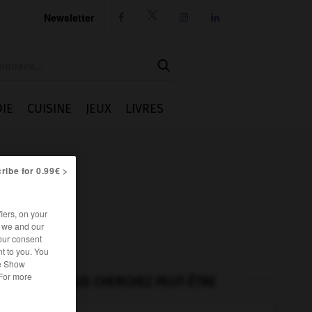
Newsletter




IE
CUISINE
JEUX
LIVRES
ribe for 0.99€ >
iers, on your
r we and our
our consent
t to you. You
he Show
 For more
VOUS CHERCHEZ PEUT-ÊTRE