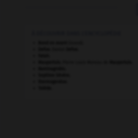
À DÉCOUVRIR DANS L'ENCYCLOPÉDIE
Bond en avant
(Grand).
Defoe
.
Daniel
Defoe
.
Fatah.
Maupertuis
.
Pierre Louis Moreau de
Maupertuis
.
Raminagrobis
.
Septime Sévère
.
thermogenèse.
Tolède
.