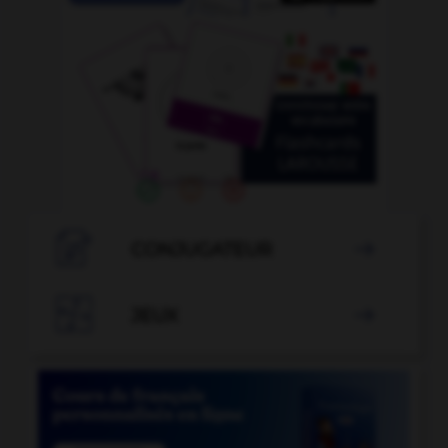

CONJUGATEUR


JEUX
