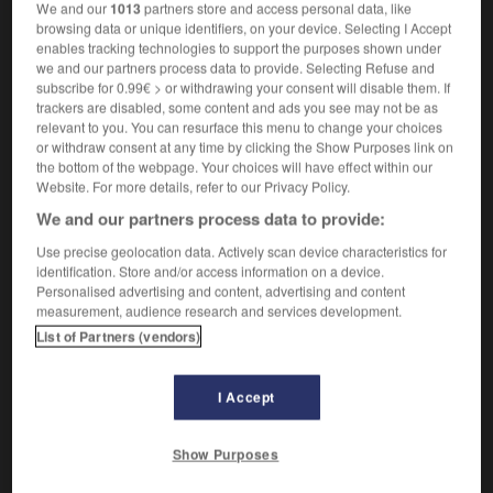
Qui tient de la tyrannie.
1.
We and our
1013
partners store and access personal data, like
Synonyme :
browsing data or unique identifiers, on your device. Selecting I Accept
enables tracking technologies to support the purposes shown under
absolu
,
autocratique
,
despotique
,
omnipotent
,
we and our partners process data to provide. Selecting Refuse and
oppressif
,
totalitaire
,
tout-puissant.
subscribe for 0.99€ > or withdrawing your consent will disable them. If
Contraire :
trackers are disabled, some content and ads you see may not be as
relevant to you. You can resurface this menu to change your choices
démocratique, libéral.
or withdraw consent at any time by clicking the Show Purposes link on
the bottom of the webpage. Your choices will have effect within our
Qui agit en tyran.
2.
Website. For more details, refer to our Privacy Policy.
Synonyme :
We and our partners process data to provide:
arbitraire
,
autoritaire
,
despotique
,
dictatorial
,
dominateur
,
exigeant
,
impérieux.
Use precise geolocation data. Actively scan device characteristics for
identification. Store and/or access information on a device.
Contraire :
Personalised advertising and content, advertising and content
bon, juste.
measurement, audience research and services development.
List of Partners (vendors)
Qui a une influence contraignante.
3.
Synonyme :
asservissant
,
assujettissant
,
astreignant
,
coercitif
,
I Accept
contraignant
,
oppressif.
Show Purposes