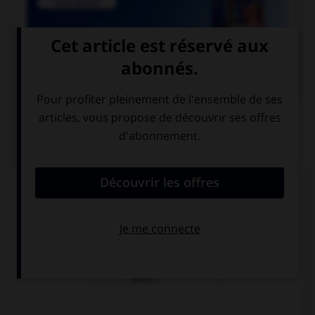

COURS DE FRANÇAIS
QUIZ
Quel mot ne se termine pas par « th » ?
bismut…
azimut…
zénit…