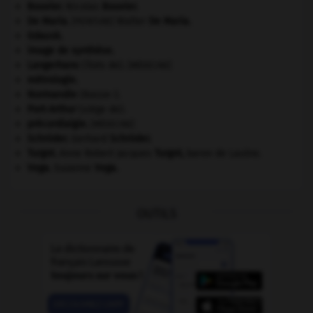
Bouvier
.
Nicolas
Bouvier
.
De Maria
.
Walter
De Maria
.
[PEINTURE]
Gdańsk
.
image de synthèse.
Langerhans
(îlots de).
[MÉDECINE]
métrologie.
Normandie
(Basse-).
Port-Arthur
(siège de).
précordialgie
.
[MÉDECINE]
Schröder
.
Gerhard
Schröder
.
Turgot
.
Anne Robert Jacques
Turgot
,
baron de Laulne.
Vega
.
Suzanne
Vega
.
OUTILS