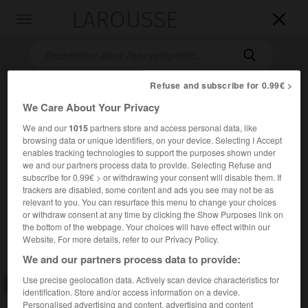
LAROUSSE

Toggle
navigation

Refuse and subscribe for 0.99€ >
We Care About Your Privacy
We and our
1015
partners store and access personal data, like
browsing data or unique identifiers, on your device. Selecting I Accept
enables tracking technologies to support the purposes shown under
we and our partners process data to provide. Selecting Refuse and
subscribe for 0.99€ > or withdrawing your consent will disable them. If
Accueil
>
Encyclopédie [divers]
>
thermogenèse
trackers are disabled, some content and ads you see may not be as
relevant to you. You can resurface this menu to change your choices
thermogenèse
or withdraw consent at any time by clicking the Show Purposes link on
the bottom of the webpage. Your choices will have effect within our
Website. For more details, refer to our Privacy Policy.
We and our partners process data to provide:
Use precise geolocation data. Actively scan device characteristics for
Consulter aussi dans le dictionnaire :
thermogenèse
identification. Store and/or access information on a device.
Personalised advertising and content, advertising and content