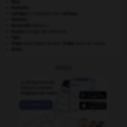
Élam
.
Germanie
.
Laforgue
.
Jules
Laforgue
.
[LITTÉRATURE]
Némésis
.
Normandie
(Basse-).
Scarpa
(triangle de).
[MÉDECINE]
Tigre
.
Turgot
.
Anne Robert Jacques
Turgot
,
baron de Laulne.
Valois
.
OUTILS