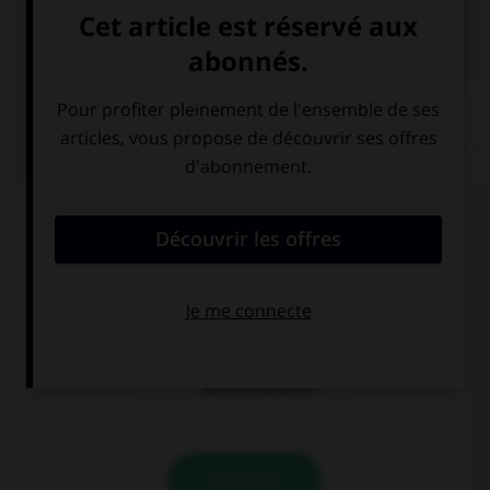

COURS DE FRANÇAIS
QUIZ
Comment doit-on écrire le mot
« para[l]é[l]épipède » ?
paraléllépipède
parallélépipède
paralléllépipède
VALIDER