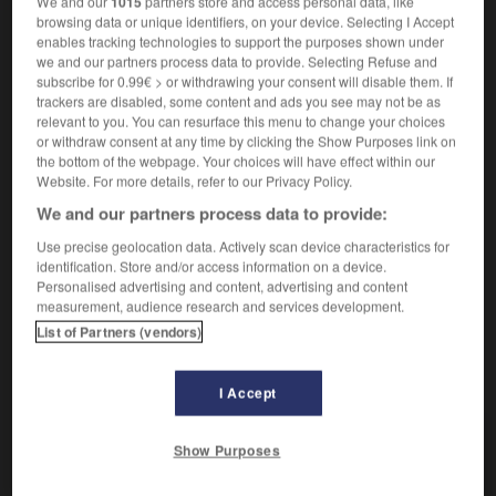
We and our
1015
partners store and access personal data, like
Trouver une solution.
1.
browsing data or unique identifiers, on your device. Selecting I Accept
Synonyme :
enables tracking technologies to support the purposes shown under
débrouiller
,
déchiffrer
,
démêler
,
dénouer
,
deviner
,
we and our partners process data to provide. Selecting Refuse and
régler
,
solutionner
, trancher,
trouver.
subscribe for 0.99€ > or withdrawing your consent will disable them. If
trackers are disabled, some content and ads you see may not be as
Inciter quelqu'un à.
2.
relevant to you. You can resurface this menu to change your choices
Synonyme :
or withdraw consent at any time by clicking the Show Purposes link on
the bottom of the webpage. Your choices will have effect within our
amener
,
conduire
,
décider
, entraîner,
inciter
, porter,
Website. For more details, refer to our Privacy Policy.
pousser.
We and our partners process data to provide:
Prendre la décision de.
3.
Use precise geolocation data. Actively scan device characteristics for
Synonyme :
identification. Store and/or access information on a device.
arrêter
,
convenir
,
décider
, se déterminer à.
Personalised advertising and content, advertising and content
measurement, audience research and services development.
List of Partners (vendors)
VOUS CHERCHEZ PEUT-ÊTRE
I Accept
résoudre
v.
Show Purposes
Trouver une solution.