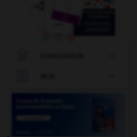

CONJUGATEUR


JEUX
