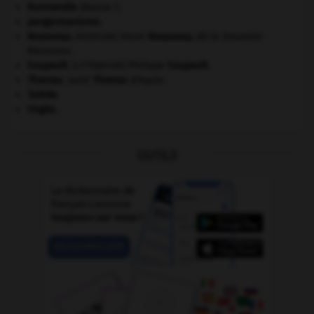
Normandie
(Basse-).
pangermanisme.
Rousseau
.
Henri
Rousseau
,
dit le Douanier
[PEINTURE]
Rousseau.
Soupault
.
Philippe
Soupault
.
[LITTÉRATURE]
Thomas
.
saint
Thomas
d'Aquin.
Tolède
.
Virgile
.
OUTILS