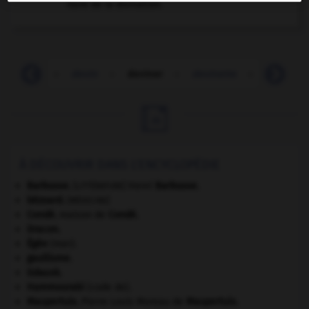
Faire de la divination.
dévier
-
devin
-
deviner
-
devinette
-
dévirilise

À DÉCOUVRIR DANS L'ENCYCLOPÉDIE
Barbusse
.
Henri
Barbusse
.
[LITTÉRATURE]
bézoard
.
[MÉDECINE]
Condé
.
maison de
Condé
.
Dracon
.
Égée
(mer).
gaullisme.
Gdańsk
.
Hammourabi
(code de).
Maupertuis
.
Pierre Louis Moreau de
Maupertuis
.