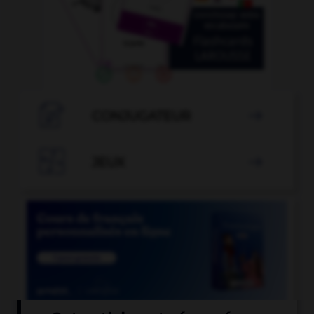

CONJUGATEUR


JEUX
