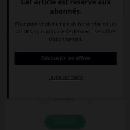

COURS DE FRANÇAIS
QUIZ
Quand on juge quelqu'un en son absence, on dit
que l'accusé est jugé par :
costumace
contumace
coutumace
VALIDER