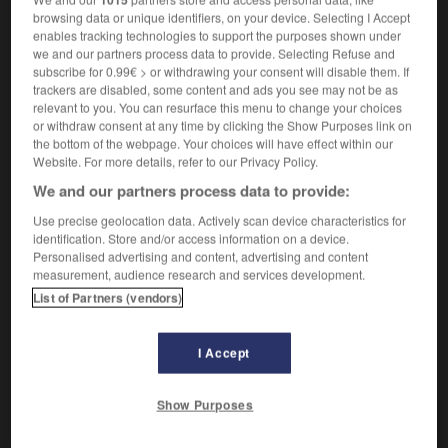
Faire de la divination.
1.
browsing data or unique identifiers, on your device. Selecting I Accept
Synonyme :
enables tracking technologies to support the purposes shown under
interpréter
,
prédire
,
prévoir
,
prophétiser.
we and our partners process data to provide. Selecting Refuse and
subscribe for 0.99€ > or withdrawing your consent will disable them. If
Apercevoir confusément.
2.
trackers are disabled, some content and ads you see may not be as
Synonyme :
relevant to you. You can resurface this menu to change your choices
or withdraw consent at any time by clicking the Show Purposes link on
discerner
,
distinguer
,
entrevoir.
the bottom of the webpage. Your choices will have effect within our
Website. For more details, refer to our Privacy Policy.
Percevoir par intuition.
3.
Synonyme :
We and our partners process data to provide:
découvrir
,
dépister
,
détecter
, se douter de,
flairer
,
Use precise geolocation data. Actively scan device characteristics for
pénétrer,
pressentir
,
reconnaître
,
saisir
,
sentir
,
identification. Store and/or access information on a device.
soupçonner.
– Familier :
renifler
,
subodorer.
Personalised advertising and content, advertising and content
– Littéraire :
déceler.
measurement, audience research and services development.
List of Partners (vendors)
I Accept
VOUS CHERCHEZ PEUT-ÊTRE
Show Purposes
deviner
v.