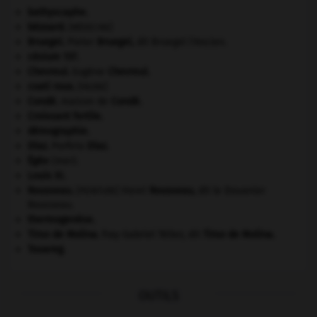
bathyscaphe.
bézoard
.
[MÉDECINE]
Bruegel
.
Pieter
Bruegel
,
dit Bruegel l'Ancien.
césium 137.
Chevreul
.
Eugène
Chevreul
.
coati roux
.
[FAUNE]
Condé
.
maison de
Condé
.
Croissant fertile
.
démographie.
Díaz
.
Porfirio
Díaz
.
Égée
(mer).
Louis XI
.
Rousseau
.
Henri
Rousseau
,
dit le Douanier
[PEINTURE]
Rousseau.
thermogenèse.
Tirso de Molina
.
fray Gabriel Téllez, dit
Tirso de Molina
.
Touareg
.
OUTILS