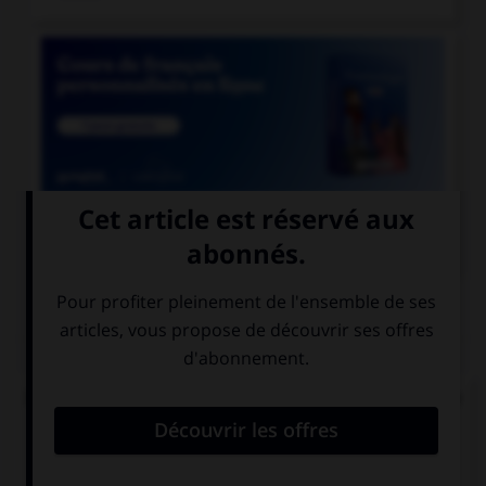

COURS DE FRANÇAIS
QUIZ
Dans le mot « abordage » quelle est la nature de
« bord » ?