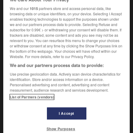
Dérèglement mental.
1.
Synonyme :
We and our
1015
partners store and access personal data, like
aliénation mentale,
démence
,
dérangement
,
insanité.
browsing data or unique identifiers, on your device. Selecting I Accept
enables tracking technologies to support the purposes shown under
we and our partners process data to provide. Selecting Refuse and
Manque de bon sens.
2.
subscribe for 0.99€ > or withdrawing your consent will disable them. If
Synonyme :
trackers are disabled, some content and ads you see may not be as
aberration
,
aveuglement
,
bêtise
,
délire
,
égarement
,
relevant to you. You can resurface this menu to change your choices
extravagance
,
inconscience.
– Familier :
démence
,
or withdraw consent at any time by clicking the Show Purposes link on
loufoquerie.
– Littéraire :
déraison.
the bottom of the webpage. Your choices will have effect within our
– Populaire :
dinguerie.
Website. For more details, refer to our Privacy Policy.
We and our partners process data to provide:
Contraire :
bon sens, équilibre, jugement, lucidité, raison,
Use precise geolocation data. Actively scan device characteristics for
sagesse.
identification. Store and/or access information on a device.
Personalised advertising and content, advertising and content
Parole, action déraisonnables.
3.
measurement, audience research and services development.
Synonyme :
List of Partners (vendors)
absurdité
,
bêtise
,
énormité
,
imprudence
,
incartade
,
sottise.
I Accept
Vif penchant pour.
4.
Synonyme :
Show Purposes
engouement
,
fièvre
,
frénésie
,
fureur
,
manie
,
marotte
,