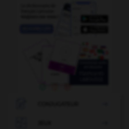

CONJUGATEUR


JEUX
