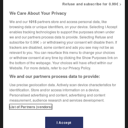
Élévation anormale de la température du corps.
1.
Refuse and subscribe for 0.99€ >
Synonyme :
We Care About Your Privacy
hyperthermie.
We and our
1015
partners store and access personal data, like
Contraire :
browsing data or unique identifiers, on your device. Selecting I Accept
hypothermie.
enables tracking technologies to support the purposes shown under
we and our partners process data to provide. Selecting Refuse and
État d'agitation.
2.
subscribe for 0.99€ > or withdrawing your consent will disable them. If
Synonyme :
trackers are disabled, some content and ads you see may not be as
affairement
,
affolement
,
agitation
,
bouillonnement
,
relevant to you. You can resurface this menu to change your choices
chaleur
,
délire
,
effervescence
,
émotion
,
exaltation
,
or withdraw consent at any time by clicking the Show Purposes link on
the bottom of the webpage. Your choices will have effect within our
excitation
,
fébrilité
,
fermentation
,
ferveur
, feu,
Website. For more details, refer to our Privacy Policy.
fougue
,
frénésie
,
hâte
,
hystérie
,
nervosité
,
surexcitation
,
tumulte.
– Littéraire :
émoi
,
flamme.
We and our partners process data to provide:
Contraire :
Use precise geolocation data. Actively scan device characteristics for
apaisement, calme, paix.
identification. Store and/or access information on a device.
Personalised advertising and content, advertising and content
measurement, audience research and services development.
Désir ardent de.
3.
List of Partners (vendors)
Synonyme :
amour
,
ardeur
,
folie
,
impatience
,
passion
,
rage
,
soif.
I Accept
Fièvre jaune,
infection contagieuse des pays
4.