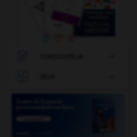

CONJUGATEUR


JEUX
