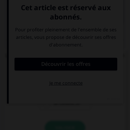

COURS DE FRANÇAIS
QUIZ
Lequel de ces mots se termine par « llier » et non
« ller » ?
un écaill…er
un quincaill…er
un conseill…er
VALIDER