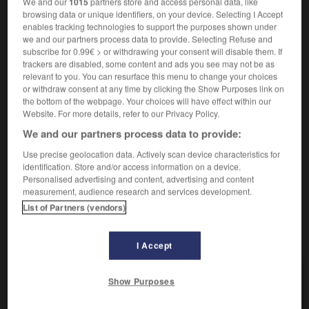
We and our
1015
partners store and access personal data, like
Élever la température.
1.
browsing data or unique identifiers, on your device. Selecting I Accept
Synonyme :
enables tracking technologies to support the purposes shown under
chauffer.
we and our partners process data to provide. Selecting Refuse and
subscribe for 0.99€ > or withdrawing your consent will disable them. If
Contraire :
trackers are disabled, some content and ads you see may not be as
rafraîchir, refroidir.
relevant to you. You can resurface this menu to change your choices
or withdraw consent at any time by clicking the Show Purposes link on
Causer de l'animation.
2.
the bottom of the webpage. Your choices will have effect within our
Synonyme :
Website. For more details, refer to our Privacy Policy.
agiter
,
enfiévrer
,
exciter.
– Littéraire :
enflammer
,
We and our partners process data to provide:
exalter.
Use precise geolocation data. Actively scan device characteristics for
Contraire :
identification. Store and/or access information on a device.
apaiser, calmer, détendre.
Personalised advertising and content, advertising and content
measurement, audience research and services development.
List of Partners (vendors)
VOUS CHERCHEZ PEUT-ÊTRE
I Accept
échauffer
v.
Show Purposes
Élever la température.