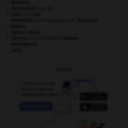
gaullisme.
Hammourabi
(code de).
Liszt
.
Franz
Liszt
.
Maupertuis
.
Pierre Louis Moreau de
Maupertuis
.
pogrom.
Septime Sévère
.
Smetana
.
Bedřich
Smetana
.
[MUSIQUE]
thermogenèse.
Valois
.
OUTILS