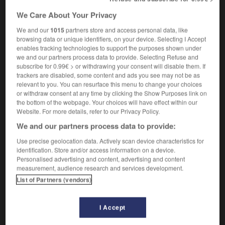
Remuer en tous sens.
1.
Synonyme :
We Care About Your Privacy
actionner
, balancer,
brandir
,
mouvoir
, remuer,
We and our
1015
partners store and access personal data, like
secouer.
browsing data or unique identifiers, on your device. Selecting I Accept
enables tracking technologies to support the purposes shown under
Contraire :
we and our partners process data to provide. Selecting Refuse and
arrêter, bloquer, immobiliser, paralyser, retenir,
subscribe for 0.99€ > or withdrawing your consent will disable them. If
stopper.
trackers are disabled, some content and ads you see may not be as
relevant to you. You can resurface this menu to change your choices
Discuter de.
2.
or withdraw consent at any time by clicking the Show Purposes link on
Synonyme :
the bottom of the webpage. Your choices will have effect within our
aborder
, débattre de, délibérer,
examiner
, traiter.
Website. For more details, refer to our Privacy Policy.
We and our partners process data to provide:
Inquiéter quelqu'un.
3.
Synonyme :
Use precise geolocation data. Actively scan device characteristics for
identification. Store and/or access information on a device.
affoler
,
alarmer
,
angoisser
,
atteindre
,
bouleverser
,
Personalised advertising and content, advertising and content
ébranler
,
émouvoir
,
enfiévrer
,
exciter
, frapper,
measurement, audience research and services development.
perturber
,
préoccuper
, remuer, retourner,
secouer
,
List of Partners (vendors)
tourmenter
,
tracasser
,
transporter
, travailler,
troubler.
– Familier :
émotionner
,
révolutionner
,
turlupiner.
– Vieux :
soucier.
I Accept
Contraire :