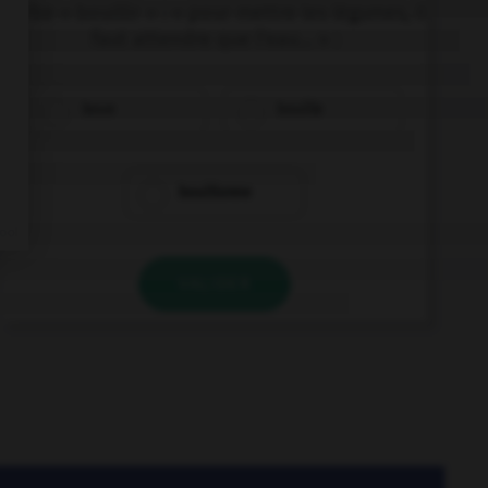
verbe « bouillir » : « pour mettre les légumes, il
faut attendre que l'eau… » :
boue
bouille
bouillonne
VALIDER