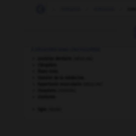
-
tôlé
-
tolérable
-
tolérance
-
tolérancer
-
tolé
À DÉCOUVRIR DANS L'ENCYCLOPÉDIE
avulsion dentaire
.
[MÉDECINE]
Cléopâtre
.
États-Unis
.
histoire de la médecine.
hypertonie musculaire
.
[MÉDECINE]
invasions.
[HISTOIRE]
sionisme.
tigre
.
[FAUNE]