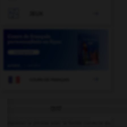

JEUX


COURS DE FRANÇAIS
QUIZ
Complétez la phrase avec la forme correcte du