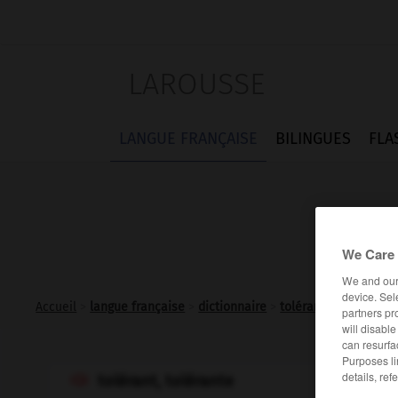
LAROUSSE
LANGUE FRANÇAISE
BILINGUES
FLA
We Care 
We and ou
device. Sel
Accueil
>
langue française
>
dictionnaire
>
tolérant adj.
partners pr
will disabl
can resurfa
Purposes li
details, ref
tolérant, tolérante
