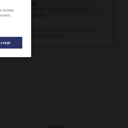
tolérant adj.
Qui fait preuve de tolérance en matière de
/or access
rement,
religion, d'opinion.
tolérer v.t.
Permettre quelque chose bien que ce ne soit
pas conforme au règlement...
Accept
OUTILS