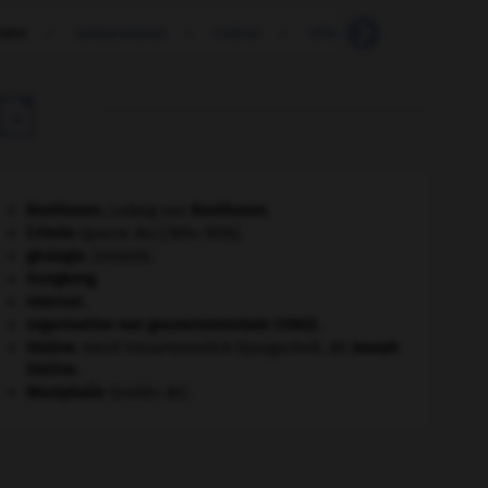
rant
-
tolérantisme
-
tolérer
-
tôlerie
-
tolet
-

Beethoven
.
Ludwig van
Beethoven
.
Crimée
(guerre de) [1854-1856].
géologie.
.
[DOSSIER]
Hongkong
.
Internet
.
organisation non gouvernementale (ONG).
Staline
.
Iossif Vissarionovitch Djougachvili, dit
Joseph
Staline
.
Westphalie
(traités de).