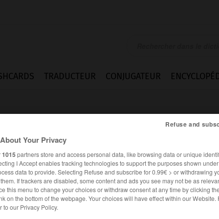
SHCARDS
TRADUCTEUR
CONJUGATEUR
ENCYCLOPÉD
Refuse and subsc
About Your Privacy
r
1015
partners store and access personal data, like browsing data or unique identif
ecting I Accept enables tracking technologies to support the purposes shown unde
ocess data to provide. Selecting Refuse and subscribe for 0.99€ > or withdrawing y
e them. If trackers are disabled, some content and ads you see may not be as relevan
ce this menu to change your choices or withdraw consent at any time by clicking t
nk on the bottom of the webpage. Your choices will have effect within our Website.
er to our Privacy Policy.