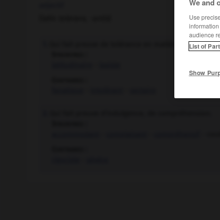
We and o
adjectif
Use precise 
(latin
tolerans, -antis
)
information
audience r
Qui fait preuve de tolérance en matière de religion,
1.
List of Par
Synonymes :
latitudinaire
-
laxiste
Show Pur
Contraires :
fanatique
-
intolérant
-
sectaire
Qui fait preuve d'indulgence, de compréhension.
2.
Synonymes :
accommodant
-
complaisant
-
compréhensif
- cou
Contraires :
rigoriste
-
sévère