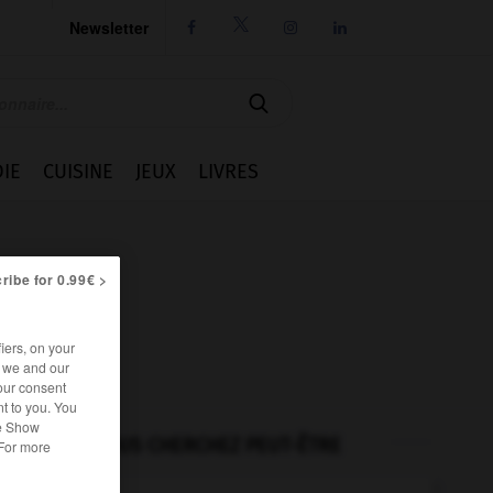
Newsletter




IE
CUISINE
JEUX
LIVRES
ribe for 0.99€ >
iers, on your
r we and our
our consent
t to you. You
he Show
VOUS CHERCHEZ PEUT-ÊTRE
 For more