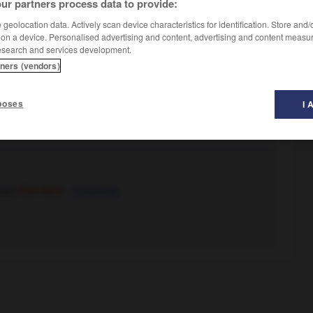
ur partners process data to provide:
geolocation data. Actively scan device characteristics for identification. Store and
 on a device. Personalised advertising and content, advertising and content measu
esearch and services development.
 d'opinion.
tners (vendors)
poses
I 
lant
(familier)
-
indulgent