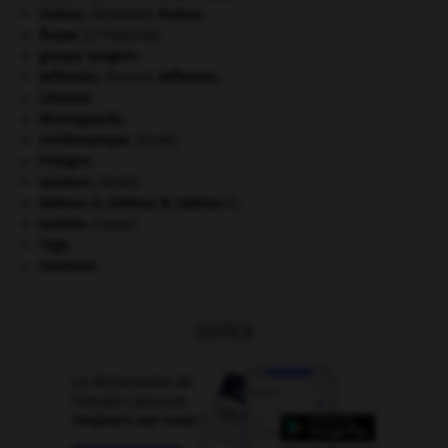
Dumas
.
Alexandre
Dumas
.
Ésope
.
[LITTÉRATURE]
groupe sanguin.
Jefferson
.
Thomas
Jefferson
.
Lituanie
.
Montagnards.
ornithorynque
.
[FAUNE]
Pologne
.
saumon
.
[FAUNE]
tableau A, tableau B, tableau C.
termite
.
[FAUNE]
Togo
.
tourisme.
OUTILS