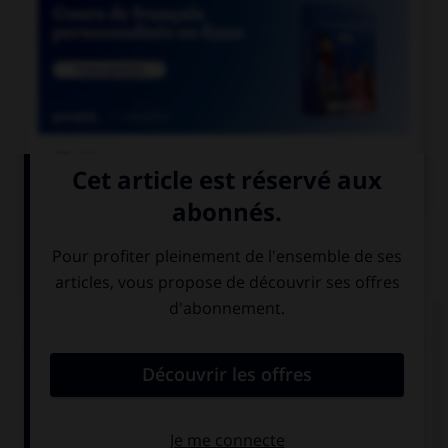

COURS DE FRANÇAIS
QUIZ
Lequel de ces substantifs n'est pas une marque
déposée et ne prend donc normalement pas de
majuscule ?
une Rustine
un Sécateur