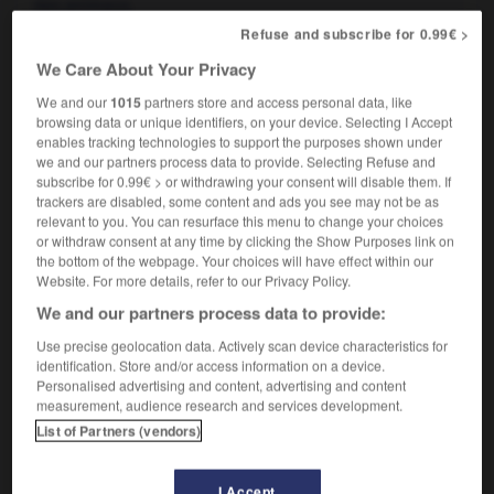
des animaux.
Synonyme :
Refuse and subscribe for 0.99€ >
tutélaire
We Care About Your Privacy
Qui marque un désir de
protection
condescendante :
2.
We and our
1015
partners store and access personal data, like
Prendre un ton protecteur.
browsing data or unique identifiers, on your device. Selecting I Accept
Synonymes :
enables tracking technologies to support the purposes shown under
we and our partners process data to provide. Selecting Refuse and
condescendant
-
dédaigneux
- hautain
subscribe for 0.99€ > or withdrawing your consent will disable them. If
trackers are disabled, some content and ads you see may not be as
Se dit d'un système qui, par des prohibitions, des
3.
relevant to you. You can resurface this menu to change your choices
taxes à l'entrée sur les produits étrangers, favorise
or withdraw consent at any time by clicking the Show Purposes link on
l'industrie nationale.
the bottom of the webpage. Your choices will have effect within our
Website. For more details, refer to our Privacy Policy.
protecteur, protectrice

We and our partners process data to provide:
nom
Use precise geolocation data. Actively scan device characteristics for
identification. Store and/or access information on a device.
Personne qui aide, patronne, soutient quelqu'un ou
1.
Personalised advertising and content, advertising and content
une activité, qui favorise l'expansion d'une activité :
measurement, audience research and services development.
Protecteur des arts et des artistes.
List of Partners (vendors)
Synonymes :
bienfaiteur
-
mécène
-
patron
-
providence
I Accept