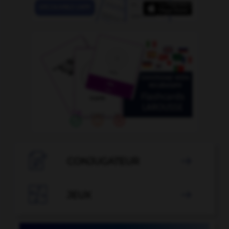

CONJUGATEUR


JEUX
