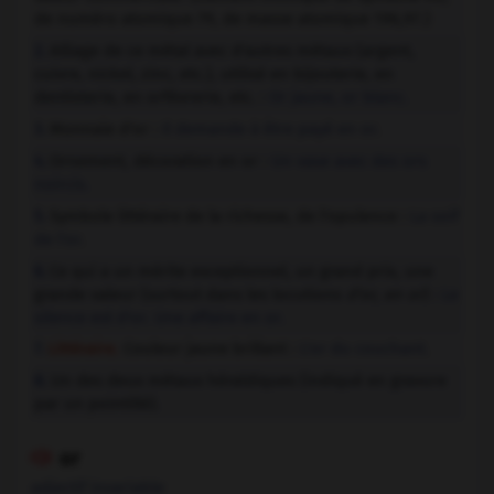
de numéro atomique 79, de masse atomique 196,97.)
Alliage de ce métal avec d'autres métaux (argent,
2.
cuivre, nickel, zinc, etc.), utilisé en bijouterie, en
dentisterie, en orfèvrerie, etc. :
Or jaune, or blanc.
Monnaie d'or :
Il demande à être payé en or.
3.
Ornement, décoration en or :
Un vase avec des ors
4.
noircis.
Symbole littéraire de la richesse, de l'opulence :
La soif
5.
de l'or.
Ce qui a un mérite exceptionnel, un grand prix, une
6.
grande valeur (surtout dans les locutions
d'or, en or
) :
Le
silence est d'or.
Une affaire en or.
Littéraire.
Couleur jaune brillant :
L'or du couchant.
7.
Un des deux métaux héraldiques (indiqué en gravure
8.
par un pointillé).
or

adjectif invariable