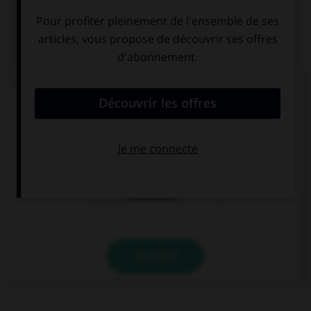
QUIZ
Quand on juge quelqu'un en son absence, on dit
que l'accusé est jugé par :
costumace
contumace
coutumace
VALIDER