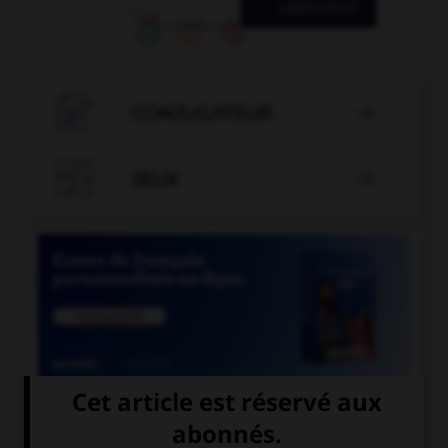

CONJUGATEUR


JEUX


COURS DE FRANÇAIS