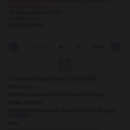
aujourd'hui Pietole, près de Mantoue, 70 avant J.-C.-
Brindes 19 avant J.-C.)
Monstrueuse faim de l'or !
L'Énéide
, III, 57
Auri sacra fames !
opuscule
-
O_P_V_
-
or
-
or
-
oracle
-
orage

À CONSULTER ÉGALEMENT DANS L'ENCYCLOPÉDIE
Afrique noire
.
Ensemble des pays africains situés au S. du Sahara.
banque.
[ÉCONOMIE]
Établissement financier qui, recevant des fonds du public,
les emploie...
bijou.