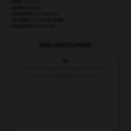
santé.
.
[DOSSIER]
saumon
.
[FAUNE]
surréalisme.
[LITTÉRATURE]
Van Gogh
.
Vincent
Van Gogh
.
Westphalie
(traités de).
DANS L'ENCYCLOPEDIE
or.
Métal d'un jaune brillant, dense, très
ductile, inaltérable à l'air et à...