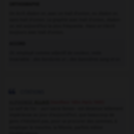
ORTHOGRAPHE
On écrit
étalon-or
, avec un trait d'union, ou
étalon or
,
sans trait d'union. La graphie avec trait d'union,
étalon-
or
, est aujourd'hui la plus fréquente.
Franc-or
s'écrit
toujours avec trait d'union.
ACCORD
Or
, employé comme adjectif de couleur, reste
invariable :
des bordures or ; des bannières sang et or
.

CITATIONS
ALPHONSE
ALLAIS
(Honfleur 1854-Paris 1905)
La soif de l'or -
auri sacra fames
- est devenue tellement
impérieuse au jour d'aujourd'hui, que beaucoup de
gens n'hésitent pas, pour se procurer des sommes, à
employer le meurtre, la félonie, parfois même
l'indélicatesse.