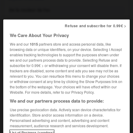
De la couleur de l'or.
Refuse and subscribe for 0.99€ >
We Care About Your Privacy
VOUS CHERCHEZ PEUT-ÊTRE
We and our
1015
partners store and access personal data, like
browsing data or unique identifiers, on your device. Selecting I Accept
or n.m.
enables tracking technologies to support the purposes shown under
Métal d'un jaune brillant, dense, très ductile,
we and our partners process data to provide. Selecting Refuse and
inaltérable à l'air...
subscribe for 0.99€ > or withdrawing your consent will disable them. If
trackers are disabled, some content and ads you see may not be as
or adj. inv.
relevant to you. You can resurface this menu to change your choices
Valeur or, valeur exprimée en une unité
or withdraw consent at any time by clicking the Show Purposes link on
monétaire convertible en...
the bottom of the webpage. Your choices will have effect within our
Website. For more details, refer to our Privacy Policy.
or conj.
We and our partners process data to provide:
Sert à marquer la transition d'une idée à une autre,
la présence...
Use precise geolocation data. Actively scan device characteristics for
identification. Store and/or access information on a device.
Personalised advertising and content, advertising and content
measurement, audience research and services development.
List of Partners (vendors)