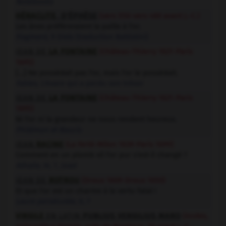
Notebooks
HÉRACLITE
,
D'ÉPHÈSE
(vers 550-vers 480 avant J.-C.)
Les ânes préféreraient la paille à l'or.
Fragment
, 9 Diels (traduction Battistini)
JEAN DE
LA FONTAINE
(Château-Thierry 1621-Paris
1695)
[…] Ne possédait pas l'or, mais l'or le possédait.
Fables
, L'Avare qui a perdu son trésor
JEAN DE
LA FONTAINE
(Château-Thierry 1621-Paris
1695)
Ni l'or ni la grandeur ne nous rendent heureux.
Philémon et Baucis
JEAN
RACINE
(La Ferté-Milon 1639-Paris 1699)
Comment en un plomb vil l'or pur s'est-il changé ?
Athalie
, III, 7, Joad
JEAN DE
ROTROU
(Dreux 1609-Dreux 1650)
Et que l'or est un charme à la vertu fatal !
Laure persécutée
, II, 7
VIRGILE
EN LATIN
PUBLIUS VERGILIUS MARO
(Andes,