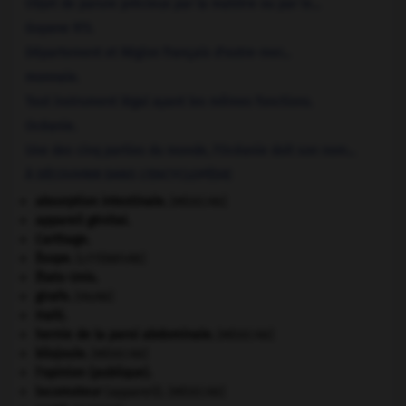
Objet de parure précieux par la matière ou par le...
Guyane
973
.
Département et Région français d'outre-mer...
monnaie.
Tout instrument légal ayant les mêmes fonctions.
Océanie
.
Une des cinq parties du monde, l'Océanie doit son nom...
À DÉCOUVRIR DANS L'ENCYCLOPÉDIE
absorption intestinale
.
[MÉDECINE]
appareil génital.
Carthage
.
Ésope
.
[LITTÉRATURE]
États-Unis
.
girafe
.
[FAUNE]
Haïti
.
hernie de la paroi abdominale
.
[MÉDECINE]
kilojoule.
[MÉDECINE]
l'opinion (publique).
locomoteur
(appareil).
[MÉDECINE]