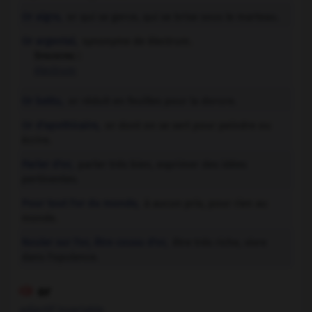
Or aigre,
or qui se gerce, qui se brise sous le marteau.
Or argental,
synonyme de électrum.
Synonyme :
électrum
Or battu,
or réduit en feuilles pour la dorure.
Or d'apothicaire,
or dont on se sert pour peindre ou
écrire.
Parler d'or,
parler très bien, exprimer des idées
pertinentes.
Pour tout l'or du monde,
à aucun prix, pour rien au
monde.
Rouler sur l'or, être cousu d'or,
être très riche, vivre
dans l'opulence.
or

adjectif invariable