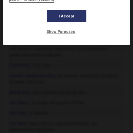

EXPRESSIONS
I Accept
or

nom masculin
Show Purposes
Âge d'or,
temps heureux d'une civilisation ; époque qui
voit dans un domaine déterminé une production
particulièrement brillante.
À prix d'or,
très cher.
Couvrir quelqu'un d'or,
lui donner beaucoup d'argent,
le payer très cher.
Jaune d'or,
qui a l'éclat orangé de l'or.
L'or blanc,
la neige, les sports d'hiver.
L'or noir,
le pétrole.
L'or vert,
l'agriculture, l'agroalimentaire, les
exportations agricoles.