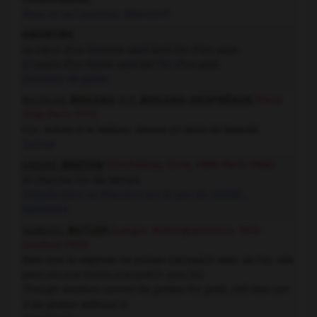
Rose et vert pomme
, Ollendorf
ANONYME
Le cœur d'un homme vaut tout l'or d'un pays.
Li cuers d'un home vaut tot l'or d'un païs.
Chanson de geste
NICOLAS
BOILEAU
DIT
BOILEAU-DESPRÉAUX
(Paris
1636-Paris 1711)
L'or, même à la laideur, donne un teint de beauté.
Satires
ANDRÉ
BRETON
(Tinchebray, Orne, 1896-Paris 1966)
Je cherche l'or du temps.
Introduction au Discours sur le peu de réalité
,
Gallimard
SAMUEL
BUTLER
(Langar, Nottinghamshire, 1835-
Londres 1902)
Bien que la sagesse ne puisse s'acquérir avec de l'or, elle
peut encore moins s'acquérir sans lui.
Though wisdom cannot be gotten for gold, still less can
it be gotten without it.