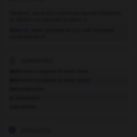
Clause or,
clause d'un contrat par laquelle l'obligation
du débiteur est exprimée en valeur or.
Valeur or,
valeur exprimée en une unité monétaire
convertible en or.

HOMONYMES
dore
forme conjuguée du verbe
dorer
dors
forme conjuguée du verbe
dormir
hors
préposition
or
conjonction
ores
adverbe

DIFFICULTÉS