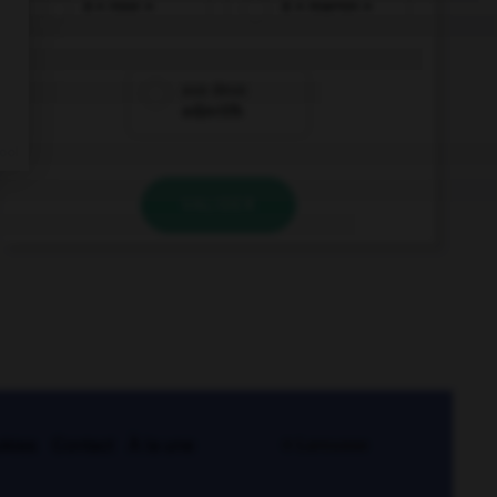
à « rose »
à « marron »
aux deux
adjectifs
VALIDER
kies
Contact
À la une
© Larousse