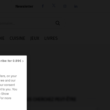
Newsletter




IE
CUISINE
JEUX
LIVRES
ribe for 0.99€ >
iers, on your
r we and our
our consent
t to you. You
he Show
 For more
VOUS CHERCHEZ PEUT-ÊTRE