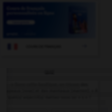

COURS DE FRANÇAIS
QUIZ
« Dans cette boutique, on trouve des
chapeaux [rose] et des manteaux [marron]. » À
quel(s) adjectif(s) mettez-vous un « s » ?