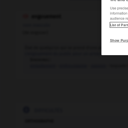
Use precise 
information
engouement

audience r
List of Par
nom masculin
(de engouer)
Show Pur
État de quelqu'un qui se prend d'une admiration trè
L'engouement du public pour un acteur.
Synonymes :
emballement
-
enthousiasme
-
passion
- toquade

DIFFICULTÉS
ORTHOGRAPHE