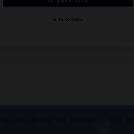
légales et crédits
CGU
CGV
Charte de confidentialité
Coo
+