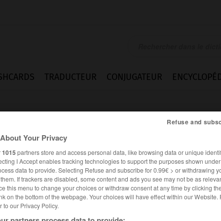
SHCARDS
TRADUCTEUR
CONJUGATEUR
ENCYCLOPÉD
Refuse and subsc
About Your Privacy
r
1015
partners store and access personal data, like browsing data or unique identif
ecting I Accept enables tracking technologies to support the purposes shown unde
ocess data to provide. Selecting Refuse and subscribe for 0.99€ > or withdrawing y
e them. If trackers are disabled, some content and ads you see may not be as relevan
ce this menu to change your choices or withdraw consent at any time by clicking t
nk on the bottom of the webpage. Your choices will have effect within our Website.
er to our Privacy Policy.
cultés
Citations
ur partners process data to provide: