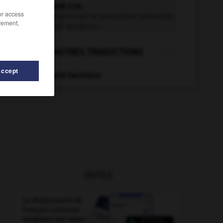
engouement n.m.
/or access
État de quelqu'un qui se prend d'une admiration
rement,
très vive pour quelqu'un...
AUTRES TRADUCTIONS
Accept
Engouement herniaire
OUTILS