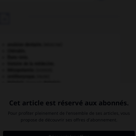

avulsion dentaire
.
[MÉDECINE]
Chérubin
.
États-Unis
.
histoire de la médecine.
Mésopotamie
.
.
[DOSSIER]
ornithorynque
.
[FAUNE]
Rabelais
.
François
Rabelais
.
Stendhal
.
Henri Beyle, dit
Stendhal
.