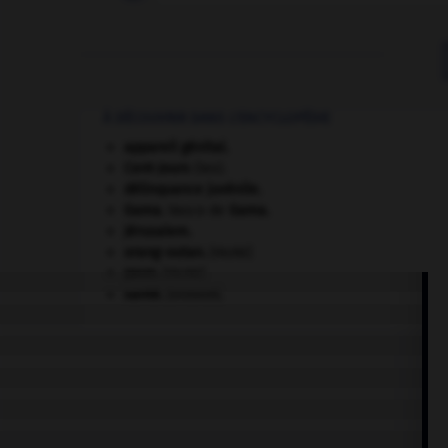
À DÉCOUVRIR DANS L'ENCYCLOPÉDIE
appareil génital.
Cent-Jours
(les).
délinquance juvénile.
Gama
.
Vasco de
Gama
.
Jérusalem
.
orang-outan
.
[FAUNE]
paon
.
[FAUNE]
santé.
.
[DOSSIER]