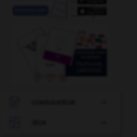

CONJUGATEUR


JEUX

engoujure
-
engoulant
-
engommer
-
engoncement