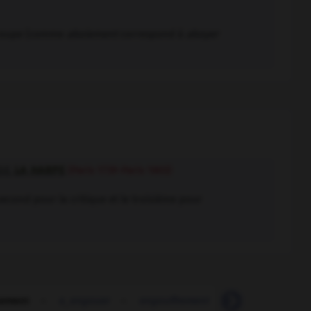
oupe (comme
aboiement
correspond à
aboyer
 DE
LA HARPE
(Paris 1739-Paris 1803)
second pour la critique et le troisième pour
ement
-
s_engouer
-
engouffrement
-
engouffrer
-