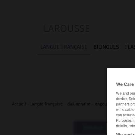
LAROUSSE
LANGUE FRANÇAISE
BILINGUES
FLA
We Care 
We and ou
device. Sel
partners pr
Accueil
>
langue française
>
dictionnaire
>
engouement n.m.
will disabl
can resurfa
Purposes li
details, ref
Définitions
Diffi
We and o