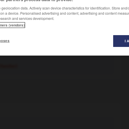
geolocation data. Actively scan device characteristics for identification. Store and
 on a device. Personalised advertising and content, advertising and content measu
esearch and services development.
tners (vendors)
poses
I 
s vive pour quelqu'un ou quelque chose ; emballement :
(familier)