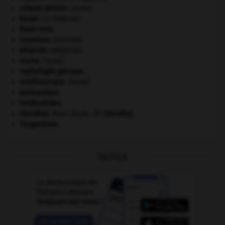
criquet pélerin
.
[FAUNE]
Ésope
.
[LITTÉRATURE]
États-Unis
.
invasions.
[HISTOIRE]
kilojoule.
[MÉDECINE]
morse
.
[FAUNE]
mythologie grecque.
ornithorynque
.
[FAUNE]
paléozoïque.
Seldjoukides
.
Stendhal
.
Henri Beyle, dit
Stendhal
.
Yougoslavie
.
OUTILS