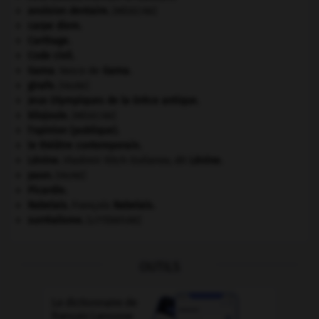
avulsion dentaire
.
[MÉDECINE]
carpe diem
.
Carthage
.
Code civil.
Gama
.
Vasco de
Gama
.
girafe
.
[FAUNE]
Jeux Olympiques de la Grèce antique
.
kilojoule.
[MÉDECINE]
l'opinion (publique).
le théâtre contemporain.
Lénine
.
Vladimir Ilitch Oulianov, dit
Lénine
.
paon
.
[FAUNE]
Picardie
.
Rabelais
.
François
Rabelais
.
surréalisme.
[LITTÉRATURE]
OUTILS