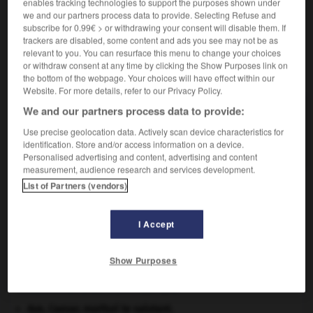
enables tracking technologies to support the purposes shown under
médecin ou un professionnel de la santé).
we and our partners process data to provide. Selecting Refuse and
subscribe for 0.99€ > or withdrawing your consent will disable them. If
trackers are disabled, some content and ads you see may not be as
relevant to you. You can resurface this menu to change your choices
or withdraw consent at any time by clicking the Show Purposes link on
VOUS CHERCHEZ PEUT-ÊTRE
the bottom of the webpage. Your choices will have effect within our
Website. For more details, refer to our Privacy Policy.
We and our partners process data to provide:
déconventionnement n.m.
Action de mettre hors convention un médecin ou
Use precise geolocation data. Actively scan device characteristics for
une clinique...
identification. Store and/or access information on a device.
Personalised advertising and content, advertising and content
measurement, audience research and services development.
List of Partners (vendors)
décontraction
-
déconventionnement
-
déconventionner
I Accept

Show Purposes
À DÉCOUVRIR DANS L'ENCYCLOPÉDIE
Ave, Caesar, morituri te salutant
.