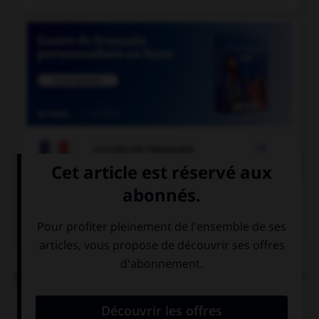

COURS DE FRANÇAIS
QUIZ
Dans la locution « îles [britanniques] », faut-il
mettre une majuscule à l'adjectif « britanniques »
?