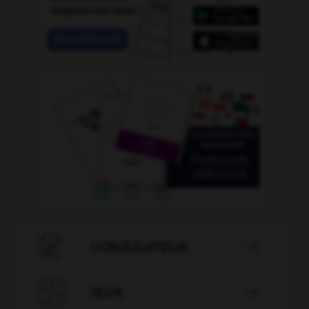

CONJUGATEUR


JEUX
