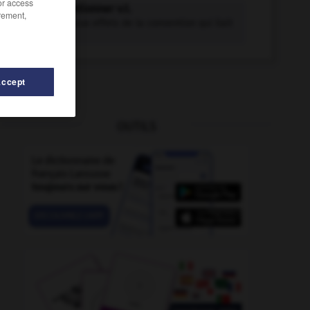
/or access
déconventionner v.t.
rement,
Mettre fin aux effets de la convention qui liait
un...
Accept
OUTILS
oratif
-
décoration
-
décontenancer
-
décontractant