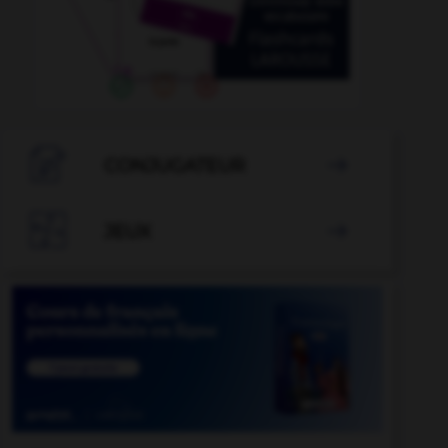

CONJUGATEUR


JEUX
