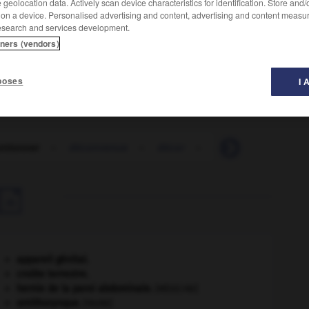
geolocation data. Actively scan device characteristics for identification. Store and
Conjugaison
 on a device. Personalised advertising and content, advertising and content measu
esearch and services development.
tners (vendors)
ecin, une clinique, etc., à un organisme, à l'État.
poses
I 
ntionner
-
déconvenue
-
décor
-
décorateur
-
déc

appareil génital.
croûte terrestre.
hernie de la paroi abdominale
.
[MÉDECINE]
ornithorynque
.
[FAUNE]