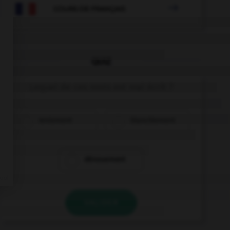

COURS DE FRANÇAIS
QUIZ
Lequel de ces mots est mal écrit ?
reniement
blanchiement
dénouement
VALIDER