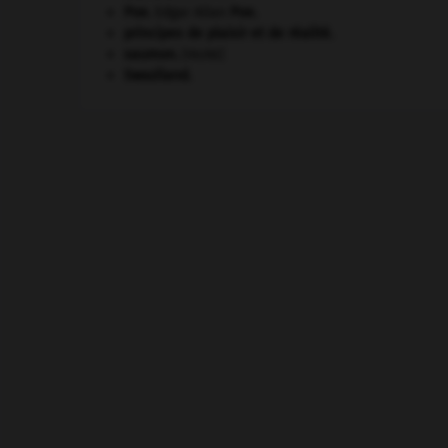
Poe
.
Edgar Allan
Poe
.
principes de plaisir et de réalité.
saumon
.
[FAUNE]
Swaziland
.