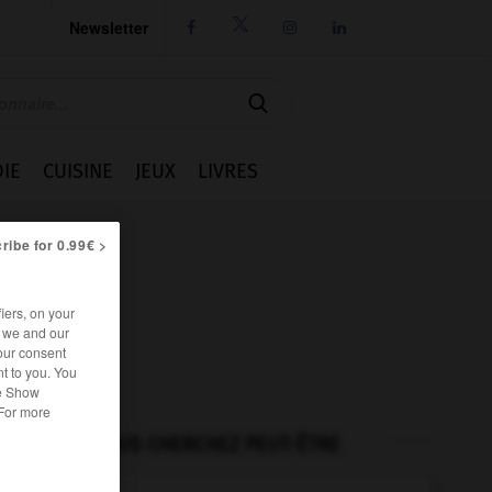
Newsletter




IE
CUISINE
JEUX
LIVRES
ribe for 0.99€ >
iers, on your
r we and our
our consent
t to you. You
he Show
 For more
VOUS CHERCHEZ PEUT-ÊTRE