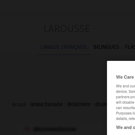
LAROUSSE
LANGUE FRANÇAISE
BILINGUES
FLA
We Care 
We and ou
device. Sel
partners pr
will disabl
Accueil
>
langue française
>
dictionnaire
>
déconventionner v.t.
can resurfa
Purposes li
details, ref
We and o
déconventionner
