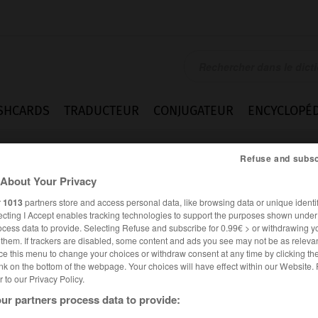
SHCARDS
TRADUCTEUR
CONJUGATEUR
ENCYCLOPÉD
Refuse and subsc
About Your Privacy
r
1013
partners store and access personal data, like browsing data or unique identif
ecting I Accept enables tracking technologies to support the purposes shown unde
ocess data to provide. Selecting Refuse and subscribe for 0.99€ > or withdrawing y
e them. If trackers are disabled, some content and ads you see may not be as relevan
ce this menu to change your choices or withdraw consent at any time by clicking t
nk on the bottom of the webpage. Your choices will have effect within our Website.
er to our Privacy Policy.
ur partners process data to provide: