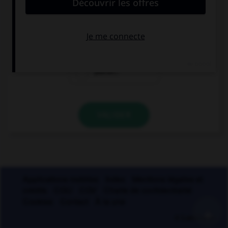
muette. Lequel ?
blizzar…
cauchemar…
placar…
VALIDER
Applications mobiles
Index
Mentions légales et
crédits
CGU
CGV
Charte de confidentialité
Cookies
Contact
À la une
+
© Larousse