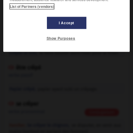
List of Partners (vendors)

EXPRESSIONS
I Accept
crêper

Show Purposes
verbe transitif
Conjugaison
Crêper le crin,
le faire bouillir dans l'eau pour le friser.
être crêpé

verbe passif
Papier crêpé,
papier ayant subi un crêpage.
se crêper

verbe pronominal
Conjugaison
Familier.
Se crêper le chignon,
se disputer, en venir aux
mains (surtout en parlant des femmes).