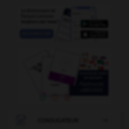

CONJUGATEUR
