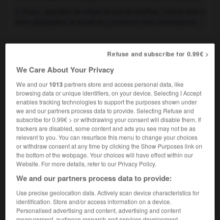
Friser, apprêter le crêpe et autres étoffes, c'est-à-dire y
2.
faire apparaître le duvet et y produire des ondulations.
Refuse and subscribe for 0.99€ >
VOUS CHERCHEZ PEUT-ÊTRE
We Care About Your Privacy
We and our
1013
partners store and access personal data, like
crêper v.t.
browsing data or unique identifiers, on your device. Selecting I Accept
enables tracking technologies to support the purposes shown under
Donner du volume aux cheveux en rebroussant vers
we and our partners process data to provide. Selecting Refuse and
la racine...
subscribe for 0.99€ > or withdrawing your consent will disable them. If
être crêpé v. passif
trackers are disabled, some content and ads you see may not be as
Papier crêpé, papier ayant subi un crêpage.
relevant to you. You can resurface this menu to change your choices
or withdraw consent at any time by clicking the Show Purposes link on
crêper (se) v.pr.
the bottom of the webpage. Your choices will have effect within our
Se crêper le chignon, se disputer, en venir
Website. For more details, refer to our Privacy Policy.
aux mains...
We and our partners process data to provide:
Crêper le crin
Use precise geolocation data. Actively scan device characteristics for
Se crêper le chignon
identification. Store and/or access information on a device.
Personalised advertising and content, advertising and content
measurement, audience research and services development.