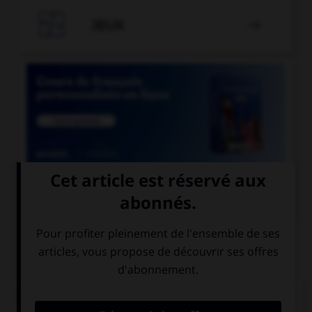

JEUX


COURS DE FRANÇAIS
QUIZ
Un seul de ces trois mots n'a pas de lettre finale