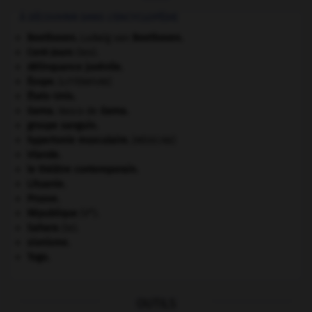
À DÉCOUVRIR DANS L'ENCYCLOPÉDIE
Beethoven
.
Ludwig van
Beethoven
.
Cent-Jours
(les).
délinquance juvénile.
Ésope
.
[LITTÉRATURE]
États-Unis
.
Gama
.
Vasco de
Gama
.
groupe sanguin.
hypertonie musculaire
.
[MÉDECINE]
Irlande
.
le théâtre contemporain.
Lituanie
.
Prusse
.
e
République
(V
).
Sahara
(le).
sionisme.
Togo
.
OUTILS