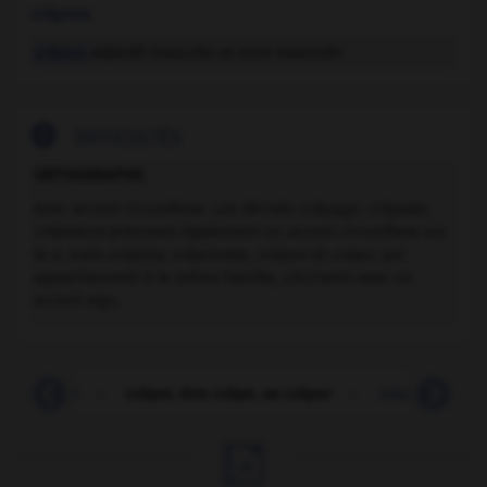
crêpons
crépon
adjectif masculin et nom masculin

DIFFICULTÉS
ORTHOGRAPHE
Avec accent circonflexe. Les dérivés
crêpage, crêpeler,
crêpelure
prennent également un accent circonflexe sur
le
e
, mais
crépine, crépinette, crépon
et
crépu
, qui
appartiennent à la même famille, s'écrivent avec un
accent aigu.
crêpelure
-
crêper, être crêpé, se crêper
-
crêperie
-
