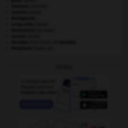
girafe
.
[FAUNE]
invasions.
[HISTOIRE]
manchot
.
[FAUNE]
Montagnards.
orang-outan
.
[FAUNE]
Restauration
(seconde).
saumon
.
[FAUNE]
Stendhal
.
Henri Beyle, dit
Stendhal
.
Westphalie
(traités de).
OUTILS