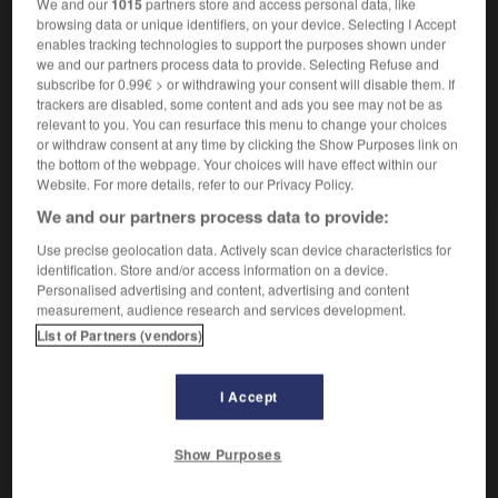
We and our
1015
partners store and access personal data, like
tourment :
Ce professeur est mon cauchemar.
browsing data or unique identifiers, on your device. Selecting I Accept
Synonymes :
enables tracking technologies to support the purposes shown under
hantise -
obsession
-
tourment
we and our partners process data to provide. Selecting Refuse and
subscribe for 0.99€ > or withdrawing your consent will disable them. If
trackers are disabled, some content and ads you see may not be as
relevant to you. You can resurface this menu to change your choices
or withdraw consent at any time by clicking the Show Purposes link on
the bottom of the webpage. Your choices will have effect within our
VOUS CHERCHEZ PEUT-ÊTRE
Website. For more details, refer to our Privacy Policy.
We and our partners process data to provide:
cauchemar n.m.
Use precise geolocation data. Actively scan device characteristics for
Rêve pénible avec sensation d'oppression,
identification. Store and/or access information on a device.
d'angoisse.
Personalised advertising and content, advertising and content
measurement, audience research and services development.
List of Partners (vendors)

DIFFICULTÉS
I Accept
ORTHOGRAPHE
Show Purposes
Finale en -
ar
. Ne pas se laisser influencer par les dérivés
cauchemarder, cauchemardeux
et
cauchemardesque
.