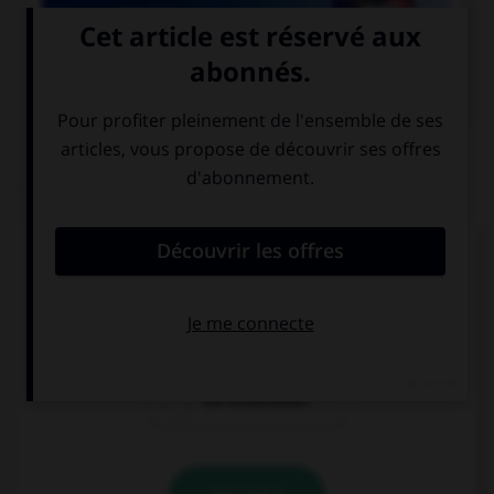

COURS DE FRANÇAIS
QUIZ
Si un homme reste coi, une femme reste quoi ?
coie
coite
coi (invariable)
VALIDER