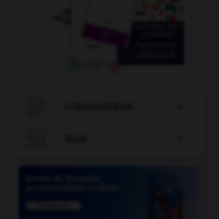

CONJUGATEUR


JEUX
