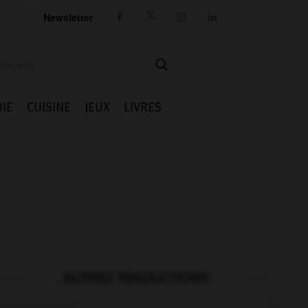
Newsletter




IE
CUISINE
JEUX
LIVRES
AUTRES TRADUCTIONS