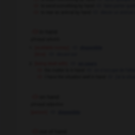
to send something by hand
faire porter qu
to rear an animal by hand
élever un animal 
in hand
phrasal adverb
[available money]
disponible
[time]
devant soi
[being dealt with]
en cours
the matter is in hand
on s'occupe de l'affa
I have the situation well in hand
j'ai la sit
on hand
phrasal adjective
[person]
disponible
out of hand