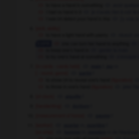
to have a hand in something
avoir quelqu
I had no hand in it
je n'avais rien à voir là
I see
detect your hand in this
j'y vois 
OR
[skill, ability]
to have a light hand with pastry
réussir un
she can turn her hand to anything
to keep one's hand in
garder la main
to try one's hand at something
s'essayer 
[in cards - cards held]
f,
m
main
jeu
[ - round, game]
f
partie
to show
to reveal one's hand
OR
(figurative)
to throw in one's hand
jeter l'
(figurative)
[of clock]
f
aiguille
[handwriting]
f
écriture
[measurement of horse]
f
paume
[worker]
m
,
f
ouvrier
ouvrière
[on ship]
m,
m
de l'équipage
homme
membre
she was lost with all hands
[ship]
il a co