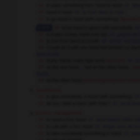
to pass something from hand to hand
fai
hand in hand
la main dans la main
to go hand in hand (with something)
(figurative
to be hand in glove with somebody
to make money hand over fist
gagner de l
to live from hand to mouth
arriver tout jus
I could do it with one hand tied behind my bac
dans le nez
many hands make light work
(proverb)
à 
on the one hand ... but on the other hand...
[us
l'autre...
on the other hand
[when beginning new senten
[assistance]
to give somebody a hand (with something)
do you need a hand (with that) ?
as-tu bes
[control, management]
to need a firm hand
avoir besoin d'être s
to rule with a firm hand
diriger avec de la
to take somebody/something in hand
pre
to get out of hand