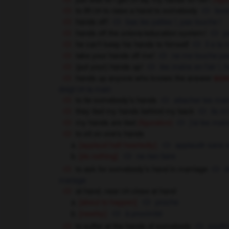
to lift
to raise a hand to somebody
leve
OR
hands off !
bas les pattes !,
pas touche !
hands off the unions/education system !
p
he can't keep his hands to himself
il a la
take your hands off me !
ne me touche pas
(put your) hands up !
les mains en l'air !,
h
sch
hands up anyone who knows the answer
doigt
la main
OR
to tie somebody's hands
attacher les mai
they tied my hands behind my back
ils m'
my hands are tied
j'ai les main
(figurative)
to sit on one's hands
[applaud half-heartedly]
applaudir sans
[do nothing]
ne rien faire
to ask for somebody's hand in marriage
d
mariage
at hand, near
close at hand
OR
[about to happen]
proche
[nearby]
à proximité
to suffer at the hands of somebody
souffr