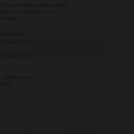
e chose à voir dans quelque chose
-dedans,
je n'y étais pour rien
ta marque
e pâte légère
elle peut tout faire
à quelque chose
dévoiler son jeu
éponge
ulé avec tous les hommes à bord
tout l'équipage
OR