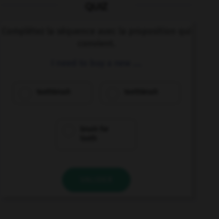
QUIZ
Complétez la séquence avec la proposition qui
convient.
I need to buy a new ….
toothbrush
teethbrush
brush for
tooth
VALIDER