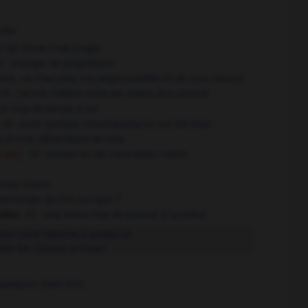
rôle
à l'air d'une vraie jungle
changer de propriétaire
plus,
ce n'est plus ma responsabilité
de mon ressort
OR
j'ai mis l'affaire entre les mains d'un avocat
ir trop de temps à soi
avoir quelque chose/quelqu'un sur les bras
e je suis débarrassé de cela
 etc]
tomber en de mauvaises mains
onnes mains
 demander de t'en occuper ?
olice
cela laisse trop de pouvoir à la police
ner carte blanche à quelqu'un
dre les choses en main
uelqu'un (bien fort)