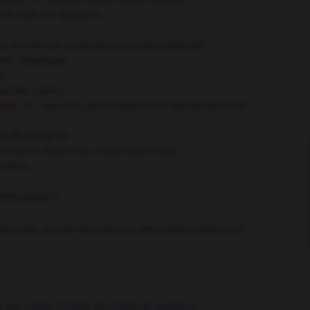
r la main sur quelqu'un
as touche aux syndicats/au système éducatif !
 main baladeuse
 !
aut les mains !
ool
que ceux qui connaissent la réponse lèvent le
ns de quelqu'un
ont lié
attaché les mains dans le dos
OR
s liées
 enthousiasme
emander la main de quelqu'un,
demander quelqu'un en
ir aux mains
dans les mains de quelqu'un
OR