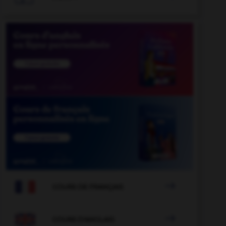

COURS DE FRANÇAIS

COURS D'ANGLAIS