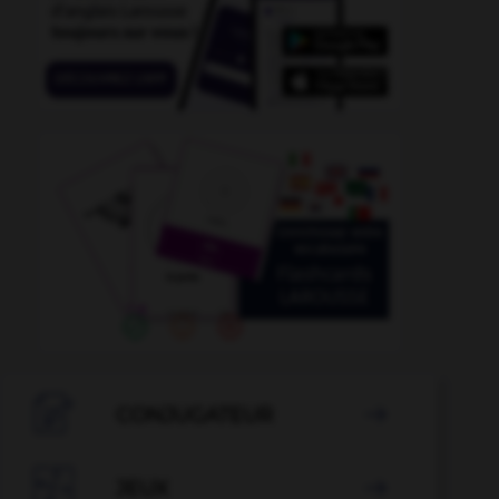

CONJUGATEUR


JEUX
