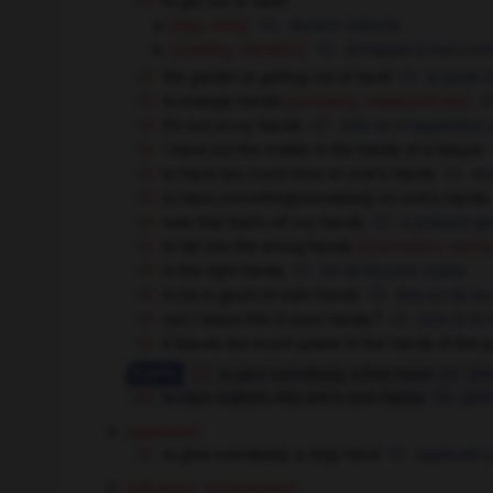
[dog, child]
devenir indocile
[meeting, situation]
échapper à tout cont
the garden is getting out of hand
le jardin 
to change hands
[company, restaurant etc]
it's out of my hands
cela ne m'appartient 
I have put the matter in the hands of a lawyer
to have too much time on one's hands
avo
to have something/somebody on one's hands
now that that's off my hands
à présent qu
to fall into the wrong hands
[information, secret
in the right hands
en de bonnes mains
to be in good
safe hands
être en de b
OR
can I leave this in your hands ?
puis-je te
it leaves too much power in the hands of the p
to give somebody a free hand
don
to take matters into one's own hands
pren
[applause]
to give somebody a (big) hand
applaudir q
[influence, involvement]