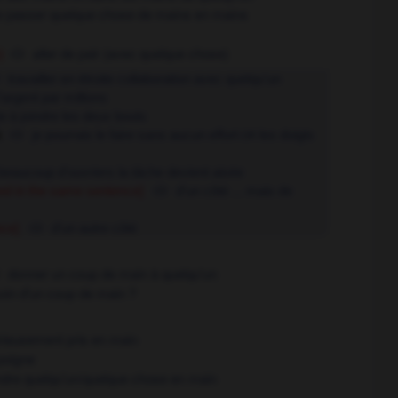
re passer quelque chose de mains en mains
aller de pair (avec quelque chose)
)
travailler en étroite collaboration avec quelqu'un
'argent par millions
te à joindre les deux bouts
k
je pourrais le faire sans aucun effort
les doigts
OR
beaucoup d'ouvriers la tâche devient aisée
ed in the same sentence]
d'un côté ... mais de
ce]
d'un autre côté
donner un coup de main à quelqu'un
oin d'un coup de main ?
érieusement pris en main
 poigne
ndre quelqu'un/quelque chose en main