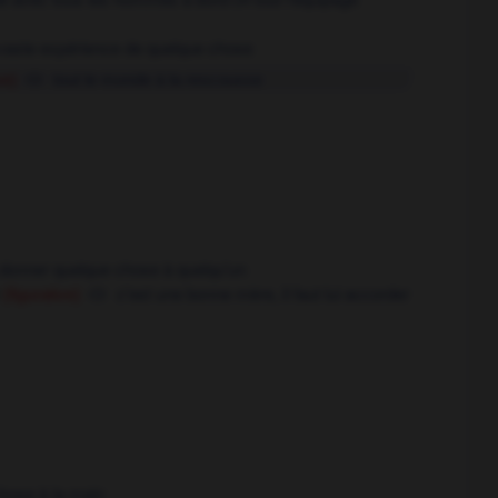
 vaste expérience de quelque chose
ve)
tout le monde à la rescousse
donner quelque chose à quelqu'un
c'est une bonne mère, il faut lui accorder
(figurative)
hose à la main