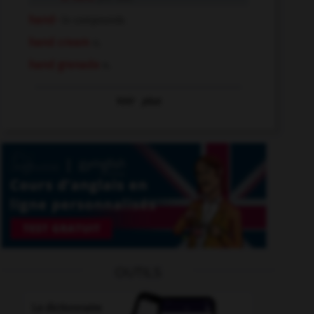
hand-
in compounds
hand cream
n.
hand grenade
n.
Voir
plus
OUTILS