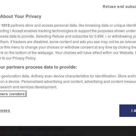
Refuse and subsc
About Your Privacy
r
1013
partners store and access personal data, like browsing data or unique identif
ecting I Accept enables tracking technologies to support the purposes shown unde
ocess data to provide. Selecting Refuse and subscribe for 0.99€ > or withdrawing y
e them. If trackers are disabled, some content and ads you see may not be as relevan
 quelqu'un
ce this menu to change your choices or withdraw consent at any time by clicking t
elle m'a demandé de l'accompagner
(figurative)
nk on the bottom of the webpage. Your choices will have effect within our Website.
er to our Privacy Policy.
ur partners process data to provide:
y the hand
prendre quelqu'un par la main,
prendre la
geolocation data. Actively scan device characteristics for identification. Store and
uvrir les yeux de ses mains
 on a device. Personalised advertising and content, advertising and content measu
esearch and services development.
atre pattes
tners (vendors)
se mettre à genoux
à plat ventre
ive)
OR
e ses mains
prises
OR
poses
I 
beaucoup à faire,
avoir du pain sur la planche
ttre la main sur quelque chose
ain]
dénicher quelque chose
attends un peu que je l'attrape !
rative)