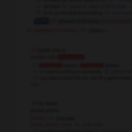
old hand
expert
m,
vieux
m
de la vieille
to be an old hand at something
avoir une
all hands to the pump
(literal & figurati
cooking
[of bananas]
m
régime
hand
[
hænd
]
transitive verb
Conjugaison
,
passer
donner
Conjugaison
Conjugaison
to hand something to somebody
passer
OR
you have to hand it to her, she IS a good mother
cela
by hand
phrasal adverb
[written]
à la main
[made, knitted, sewn]
(à la) main
to wash something by hand
laver quelque c