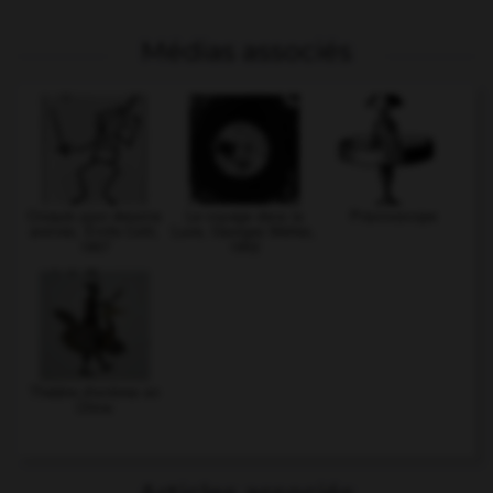
Médias associés
Croquis pour dessins
Le voyage dans la
Praxinoscope
animés, Émile Cohl,
Lune, Georges Méliès,
1907
1902
Théâtre d'ombres en
Chine