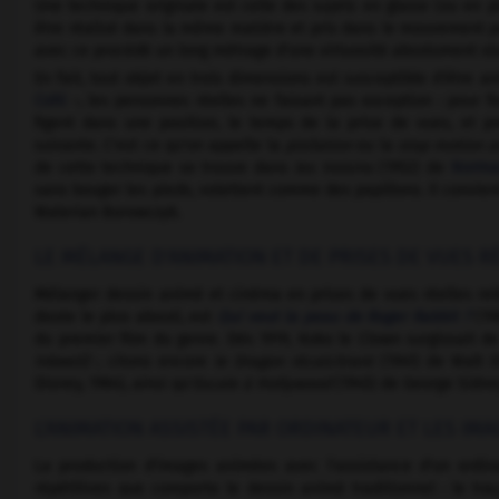
Une technique originale est celle des sujets en glaise (ou en 
être réalisé dans la même matière et pris dans le mouvement pe
avec ce procédé un long métrage d'une virtuosité absolument st
En fait, tout objet en trois dimensions est susceptible d'être 
Cohl
–, les personnes réelles ne faisant pas exception : pour
figent dans une position, le temps de la prise de vues, et p
suivante. C'est ce qu'on appelle la
pixilation
ou la
stop motion a
de cette technique se trouve dans
les Voisins
(1952) de
Norma
sans bouger les pieds, volettent comme des papillons. Il convie
Walerian Borowczyk.
LE MÉLANGE D'ANIMATION ET DE PRISES DE VUES R
Mélanger dessin animé et cinéma en prises de vues réelles relè
doute le plus abouti, est
Qui veut la peau de Roger Rabbit ?
(198
du premier film du genre. Dès 1919, Koko le Clown surgissait 
Inkwell)
; citons encore
le Dragon récalcitrant
(1941) de Walt 
Disney, 1964), ainsi qu'
Escale à Hollywood
(1945) de George Sidney
L'ANIMATION ASSISTÉE PAR ORDINATEUR ET LES IM
La production d'images animées avec l'assistance d'un ordin
répétitives que comporte le dessin animé traditionnel : le traç