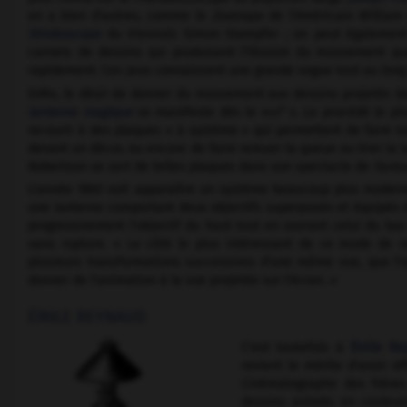
en a bien d'autres, comme le
Zootrope
de l'Américain William
Stroboscope
du Viennois Simon Stampfer ; on peut également
carnets de dessins qui produisent l'illusion du mouvement qua
rapidement. Ces jeux connaissent une grande vogue tout au lon
Enfin, le désir de donner du mouvement aux dessins projetés d
e
lanterne magique
se manifeste dès le
xviii
s. Le procédé le pl
recourir à des plaques « à système » qui permettent de faire t
devant un décor, ou encore de faire remuer la queue ou tirer la 
Robertson se sert de telles plaques dans son spectacle de
Fanta
L'année 1863 voit apparaître un système beaucoup plus moderne 
une lanterne comportant deux objectifs superposés et équipés 
progressivement l'objectif du haut tout en ouvrant celui du bas 
sans rupture. « Le côté le plus intéressant de ce mode de rep
plusieurs transformations successives d'une même vue, que l'on f
donner de l'animation à la vue projetée sur l'écran. »
ÉMILE REYNAUD
C'est toutefois à
Émile Re
revient le mérite d'avoir o
Cinématographe des frères
dessins animés en couleurs