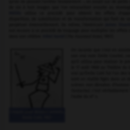
qu'on ne pouvait l'arrêter brutalement –, on jouait sur de petit
de six à huit images que l'on retravaillait ensuite au monta
Méliès
utilisa ce procédé pour obtenir les effets d'appa
disparition, de substitution et de transformation qui font de s
perpétuel émerveillement. De même, l'Américain
James Stuart
eut recours à ce procédé de truquage pour multiplier les effets 
dans son célèbre
Hôtel hanté
(
The Haunted Hotel,
1907).
On raconte que c'est en assist
son vrai nom Émile Courtet, co
qu'il utilisa pour réaliser le
le 17 août 1908 au Théâtre du G
vrai qu'Émile Cohl fut l'un des
sont en réalité figés dans un d
scènes non dénuées d'humour 
Fantoche),
c'est véritablement
e
l'aube du
xx
s.
Croquis pour dessins animés,
Émile Cohl, 1907