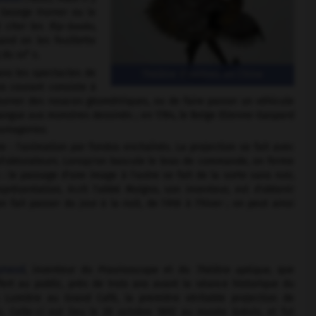
 George Horner ou le
 citer les
flip-books,
nd on les feuillette
e
g du
xix
s.
ans les spectacles de
Théâtre d'ombres en Chine
us courant consiste à
ourner des rosaces géométriques, ou de faire passer un véhicule
langue aux monstres dessinés ; en 1784, le Belge Etienne-Gaspard
smagories
.
: l'animation par fondus enchaînés. La projection se fait avec
d'obturateurs. Lorsqu'on bascule le bras de commande, on ferme
: le passage d'une image à l'autre se fait de la sorte sans noir,
résentation, écrit l'abbé Moigno, son inventeur, est d'obtenir
ait passer du jour à la nuit, de l'été à l'hiver ; on peut ainsi
ynaud
, inventeur du
Praxinoscope
et du
Théâtre optique,
que
ffert au public, près de trois ans avant la séance historique du
 Lumière au Grand Café, la première véritable projection de
. Celle-ci eut lieu le 28 octobre 1892 au musée Grévin, et fut