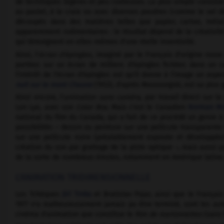
de techniques légères et peu coûteuses. La plus simple consiste
au pastel, à la craie ou avec diverses poudres (comme le sel d
découpés dans des matières telles que papier, carton, métal
apparemment rudimentaires : le résultat dépend de la créativité 
qui témoignent en elles-mêmes d'une réelle inventivité.
Ainsi, l'
écran d'épingles,
imaginé par le Français d'origine russ
portées sur un écran de milliers d'épingles fichées dans un c
l'intérêt de l'écran d'épingles est qu'il donne à l'image un aspe
nuit sur le mont Chauve
(1933), d'après Moussorgski, est sa plus 
Ainsi encore, l'
animation sans caméra,
par travail direct sur la
Len Lye, avec son
Color Box.
Mais c'est le Canadien
Norman Mc
national du film du Canada, qui a fait de ce procédé un genre à 
possibilités – dessin ou peinture sur une pellicule transparente
sur une pellicule noire (préalablement exposée et développé
création du son par grattage de la piste optique –, mais aussi pa
de la sorte de nombreux émules, notamment en Amérique latine
L'ANIMATION TRIDIMENSIONNELLE
Les Tchèques
Jiří Trnka
et Bratislav Pojar, ainsi que le Françai
1977 n'a malheureusement jamais pu être terminé, sont les aute
cinéma d'animation que constitue le
film de marionnettes
(sans f