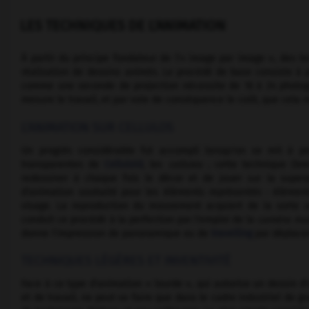
LES TECHNIQUES DE L'ANIMATION
À partir du principe fondateur de l'« image par image », des 
réalisation de dessins animés. Le procédé de base consiste à p
comme une seconde de projection nécessite de 16 à 24 photogr
mesure le travail, et par voie de conséquence le coût, que cela
L'ANIMATION SUR CELLULOS
Un progrès considérable fut accompli lorsqu'on se mit à pei
transparentes de
Celluloïd
, les
cellulos
; cette technique (bre
redessiner à chaque fois le décor et de jouer sur la super
d'animation souhaité pour les éléments représentés : élément
visage. La reproduction du mouvement acquiert de la sorte u
conduit ce procédé à la perfection par l'emploi de la
caméra mul
donne l'impression de panoramique ou de
travelling
par déplace
TECHNIQUES LÉGÈRES ET INVENTIVITÉ
Face à ce type d'animation « lourde », qui autorise un dessin 
et de travail, ne peut se faire que dans le cadre industriel de