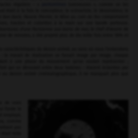
tacles réguliers – «
pantomimes
lumineuses », comme on les
d était à la fois le concepteur, le scénariste, le dessinateur, le
 bon bock, Pauvre Pierrot, le Rêve au coin du feu
comportaient
ives, tracées et coloriées à la main sur une bande porteuse.
Aventures d'une Parisienne aux bains de mer,
le chef-d'œuvre de
ine de minutes, a été projeté plus de dix mille fois entre 1894 et
es caractéristiques du dessin animé, au sens où nous l'entendons
 : le travail de réalisation se faisait image par image, chaque
dant à une phase du mouvement qu'on voulait représenter ;
oré qui se déroulait entre deux bobines – étaient éclairées par
r au dessin animé cinématographique, il ne manquait plus que
se de vues
ui fonde le
rd employé,
éma, comme
mettant pas
était telle