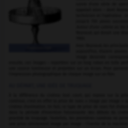
suivie d'une série de spec
appelait alors – dont Reynau
technicien et l'opérateur.
Un
jusqu'à 700 poses success
Autour d'une cabine ou les 
Reynaud, qui durait une diza
1900.
Avec Reynaud, les principal
Praxinoscope
aujourd'hui, étaient posées
image dessinée correspon
ensuite, ces images – reportées sur un long ruban en toile perf
une source lumineuse et projetées sur un écran. Pour parveni
l'impression photographique de chaque image sur un film.
AU DÉPART, UNE IDÉE DE TRUQUAGE
À la différence du cinéma tout court, qui repose sur la pri
continue, c'est en effet la prise de vues « image par image » q
cinéma d'animation. En fait, ce type de prise de vues fut d'abo
dans la période d'invention foisonnante des débuts du cin
procédé de truquage. Toutefois, les premières caméras ne per
une prise strictement image par image – l'inertie de la machine 