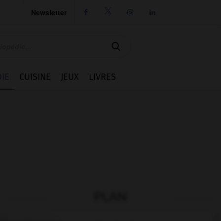
Newsletter




IE
CUISINE
JEUX
LIVRES
PLAN