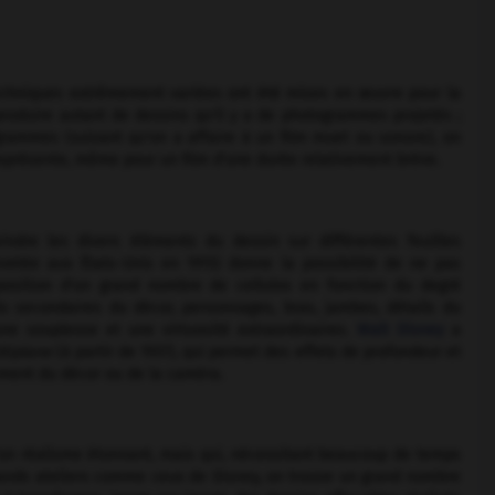
techniques extrêmement variées ont été mises en œuvre pour la
roduire autant de dessins qu'il y a de photogrammes projetés ;
ammes (suivant qu'on a affaire à un film muet ou sonore), on
 représente, même pour un film d'une durée relativement brève.
ndre les divers éléments du dessin sur différentes feuilles
vetée aux États-Unis en 1915) donne la possibilité de ne pas
position d'un grand nombre de cellulos en fonction du degré
s secondaires du décor, personnages, bras, jambes, détails du
ne souplesse et une virtuosité extraordinaires.
Walt Disney
a
tiplane
(à partir de 1937), qui permet des effets de profondeur et
ment du décor ou de la caméra.
d'un réalisme étonnant, mais qui, nécessitant beaucoup de temps
 grands ateliers comme ceux de Disney, on trouve un grand nombre