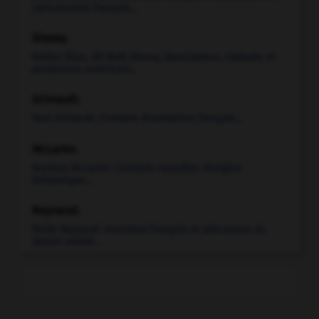
caricaturiste français...
Disney
.
Walter Elias, dit
Walt
Disney
.
Dessinateur, cinéaste et
producteur américain...
Grimault
.
Paul
Grimault
.
Cinéaste d'animation français...
McLaren
.
Norman
McLaren
.
Cinéaste canadien d'origine
britannique...
Reynaud
.
Émile
Reynaud
.
Inventeur français et précurseur du
dessin animé...