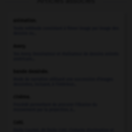
Articles associés
animation.
Toute méthode consistant à filmer image par image des
dessins ou...
Avery
.
Tex
Avery
.
Dessinateur et réalisateur de dessins animés
américain...
bande dessinée.
Mode de narration utilisant une succession d'images
dessinées, incluant, à l'intérieur...
cinéma.
Procédé permettant de procurer l'illusion du
mouvement par la projection, à...
Cohl
.
Émile Courtet, dit
Émile
Cohl
.
Cinéaste d'animation et