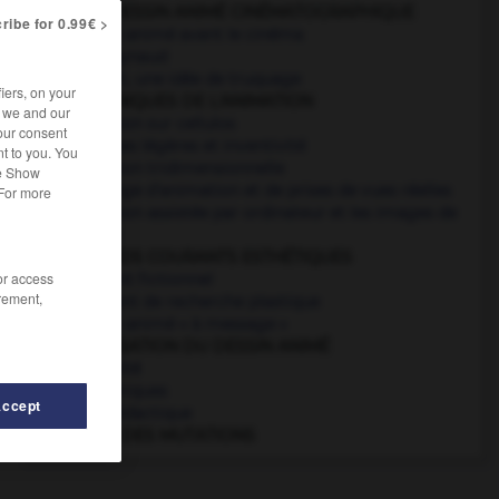
VERS LE DESSIN ANIMÉ CINÉMATOGRAPHIQUE
ribe for 0.99€ >
Le dessin animé avant le cinéma
Émile Reynaud
Au départ, une idée de truquage
iers, on your
LES TECHNIQUES DE L'ANIMATION
r we and our
L'animation sur cellulos
our consent
Techniques légères et inventivité
t to you. You
L'animation tridimensionnelle
he Show
Le mélange d'animation et de prises de vues réelles
 For more
L'animation assistée par ordinateur et les images de
synthèse
LES GRANDS COURANTS ESTHÉTIQUES
/or access
Le courant fictionnel
rement,
Un courant de recherche plastique
Le dessin animé « à message »
DE L'UTILISATION DU DESSIN ANIMÉ
La publicité
Les génériques
Accept
Le film didactique
LE TEMPS DES MUTATIONS