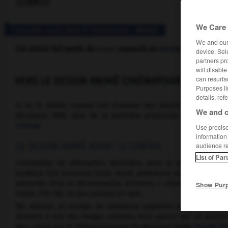
We Care 
Consulter aussi dans le dictionnaire :
dessin
We and ou
Cet article fait partie du
dossier
consacré au
spectacle
.
device. Sel
partners pr
will disabl
can resurfa
VERS LE DESSIN ANIMÉ CINÉMATOGRAPHIQUE
Purposes li
details, ref
Si on le définit comme l'art d'animer des dessins, le dessin 
We and o
décembre 1895, date de la première projection publique du
cinéma
.
Use precise 
information
LE DESSIN ANIMÉ AVANT LE CINÉMA
audience r
List of Par
L'animation de silhouettes dessinées dans le cadre du théâ
e
tradition fort ancienne (sans doute antérieure au
vi
s.) ; la C
paternité (d'où la dénomination d'ombres « chinoises »), mais
Show Pur
existe, très tôt, un peu partout en Asie.
Par ailleurs, en Europe, de nombreux appareils optiques sont
donnent à voir des images animées sans passer par un processu
plus connu est le
Phénakistiscope
du physicien belge
Joseph Pl