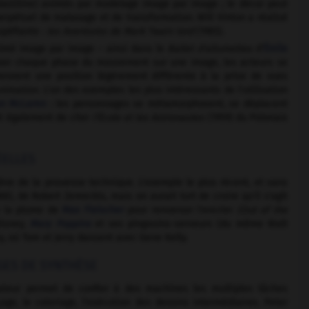
plastiline) animés par modelage image par image ; le décor peut
rpétuel de malaxage et de transformation. Will Vinton a réalisé
upéfiante :
les Aventures de Mark Twain lord
(1985).
animé image par image – ainsi dans le
Ballet d'allumettes
d'
Émile
 fixer chaque phase du mouvement sur une image, les acteurs se
rennent une position légèrement différente à la prise de vues
nimation.
L'un des exemples les plus intéressants de l'utilisation
n McLaren
: les personnages se métamorphosent, se déplacent
nt également de citer
l'École et les Astronautes
(1959) du Polonais
ÉELLES
ve de la prouesse technique. L'exemple le plus récent, et sans
8), de Robert Zemeckis, mais on aurait tort de croire qu'il s'agit
de la plume de
Max Fleischer
pour renverser l'encrier
(Out of the
Disney,
Mary Poppins
et ses pingouins-serveurs (du même Walt
, où Tom et Jerry dansent avec Gene Kelly.
AGES DE SYNTHÈSE
ateur permet de confier à des machines les multiples tâches
age, le coloriage, l'exécution des dessins intermédiaires. Peter