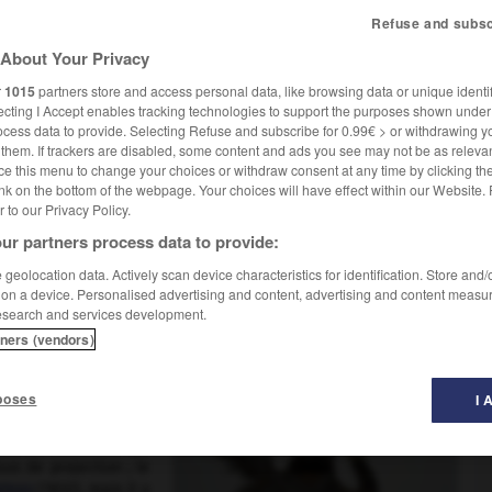
Refuse and subsc
About Your Privacy
r
1015
partners store and access personal data, like browsing data or unique identif
ecting I Accept enables tracking technologies to support the purposes shown unde
ocess data to provide. Selecting Refuse and subscribe for 0.99€ > or withdrawing y
e them. If trackers are disabled, some content and ads you see may not be as relevan
ce this menu to change your choices or withdraw consent at any time by clicking t
nk on the bottom of the webpage. Your choices will have effect within our Website.
er to our Privacy Policy.
animé doit être considéré comme ayant existé bien avant le 28
ur partners process data to provide:
Cinématographe
des
frères Lumière
, qui marque l'invention du
geolocation data. Actively scan device characteristics for identification. Store and
 on a device. Personalised advertising and content, advertising and content measu
esearch and services development.
tners (vendors)
tre d'ombres est une
hine en revendique la
 ce type de spectacle
poses
I 
e
 inventés au
xix
s. qui
s de projection ; le
ateau
(1832), mais il y