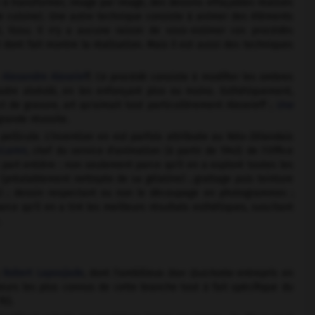
 à transformer, image par image, des dessins effaçables réalisés
e cuisine). Une autre technique consiste à animer des éléments
, tissu. Il n'y a aucune raison de sous-estimer ces procédés
dont fait montre la réalisation. Mais il est aussi des techniques
e
Alexandre Alexeief
f. Ce procédé consiste à modifier les ombres
adre alvéolé, en les enfonçant plus ou moins. Esthétiquement,
ct de gravure, art qu'aimait tout particulièrement Alexeieff ;
Une
grande réussite.
 pellicule. L'invention en est parfois attribuée au Néo-Zélandais
Laren
, chef du service d'animation (à partir de 1943) de l'Office
part entière : non seulement parce qu'il en a exploré toutes les
 (préalablement nettoyée de sa gélatine) ; grattage puis teinture
e) ; dessin respectant ou non le découpage en photogrammes ;
rce qu'il en a tiré les meilleurs résultats esthétiques, suscitant
.
s
Robert Lapoujade
, dont l'ambitieux
Don Quichotte
entrepris en
urs les plus connus de cette branche tout à fait spécifique du
il).