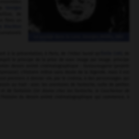
s ensembles
ge.
Georges
rition, de
es films un
s Blackton
surnaturels
Le voyage dans la Lune, Georges Méliès, 1902
ant à la présentation, à Paris, de
l’Hôtel hanté
qu'
Émile Cohl
, de
mprit le principe de la prise de vues image par image, principe
 premier dessin animé cinématographique :
Fantasmagorie
(projeté
ymnase). L'histoire relève sans doute de la légende, mais il est
 tout premiers à donner vie, par le cinéma, à des personnages qui
essin au trait : avec les aventures de Fantoche, suite de petites
et de fantaisie
(Un drame chez les Fantoche, le Cauchemar de
 l'histoire du dessin animé cinématographique qui commence, à