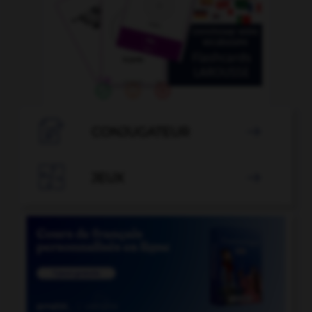

CONJUGATEUR


JEUX
