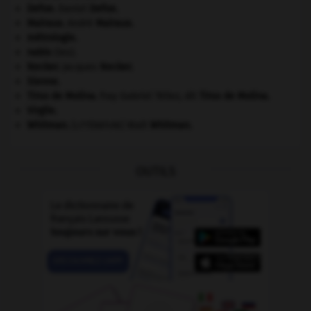
Defoe
.
Daniel
Defoe
.
Malraux
.
André
Malraux
.
métrologie.
nabis
(les).
Necker
.
Jacques
Necker
.
Sienne
.
Tirso de Molina
.
fray Gabriel Téllez, dit
Tirso de Molina
.
Virgile
.
Whitman
.
Walt
Whitman
.
[LITTÉRATURE]
OUTILS