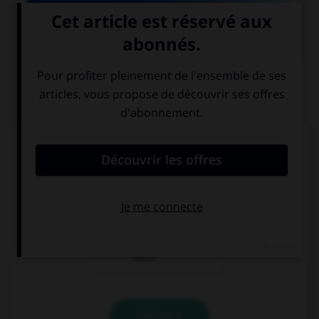

COURS DE FRANÇAIS
QUIZ
Parmi les mots suivants, quel est celui dont le
« h » n'est pas aspiré ?
héron
huître
hurler
VALIDER