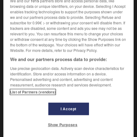
We and our
1015
partners store and access personal data, like
Exposé en peu de mots.
1.
browsing data or unique identifiers, on your device. Selecting I Accept
Synonyme :
enables tracking technologies to support the purposes shown under
abrégé
,
bref
,
concis
,
court
,
expéditif
,
rapide
,
résumé
,
we and our partners process data to provide. Selecting Refuse and
schématique
,
succinct
,
superficiel.
subscribe for 0.99€ > or withdrawing your consent will disable them. If
trackers are disabled, some content and ads you see may not be as
Contraire :
relevant to you. You can resurface this menu to change your choices
amplifié, approfondi, détaillé, exhaustif, fouillé,
or withdraw consent at any time by clicking the Show Purposes link on
minutieux, poussé, touffu.
– Familier :
délayé.
the bottom of the webpage. Your choices will have effect within our
– Littéraire :
soigneux.
Website. For more details, refer to our Privacy Policy.
We and our partners process data to provide:
Qui est réduit au minimum.
2.
Synonyme :
Use precise geolocation data. Actively scan device characteristics for
élémentaire
,
fruste
,
grossier
,
imparfait
,
rudimentaire
,
identification. Store and/or access information on a device.
Personalised advertising and content, advertising and content
simple
,
simpliste.
– Familier :
court.
measurement, audience research and services development.
Contraire :
List of Partners (vendors)
complet, raffiné, savant, sérieux, sophistiqué.
I Accept
VOUS CHERCHEZ PEUT-ÊTRE
Show Purposes