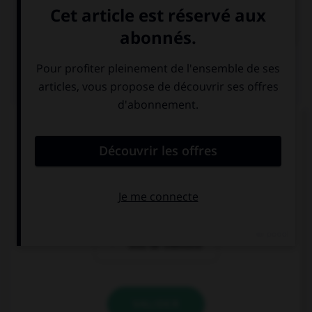

COURS DE FRANÇAIS
QUIZ
Quelle locution est correcte ?
un soi-disant
un soi-disant
vase grec
prince
un soi-disant
trou de mémoire
VALIDER