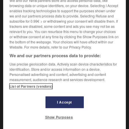
We and our
1015
partners store and access personal data, like
Qui présente des lacunes.
1.
browsing data or unique identifiers, on your device. Selecting I Accept
Synonyme :
enables tracking technologies to support the purposes shown under
approximatif
,
élémentaire
,
fragmentaire
,
incomplet
,
we and our partners process data to provide. Selecting Refuse and
informe
,
insuffisant
,
rudimentaire
,
sommaire
,
vague.
subscribe for 0.99€ > or withdrawing your consent will disable them. If
trackers are disabled, some content and ads you see may not be as
Contraire :
relevant to you. You can resurface this menu to change your choices
complet, fini, idéal, parfait.
or withdraw consent at any time by clicking the Show Purposes link on
the bottom of the webpage. Your choices will have effect within our
Qui présente des défauts.
2.
Website. For more details, refer to our Privacy Policy.
Synonyme :
We and our partners process data to provide:
défectueux
,
inexact
,
manqué
,
mauvais
,
médiocre.
– Familier :
loupé
,
raté.
Use precise geolocation data. Actively scan device characteristics for
identification. Store and/or access information on a device.
Contraire :
Personalised advertising and content, advertising and content
achevé, consommé, impeccable.
measurement, audience research and services development.
– Littéraire :
soigneux.
List of Partners (vendors)
I Accept
VOUS CHERCHEZ PEUT-ÊTRE
Show Purposes