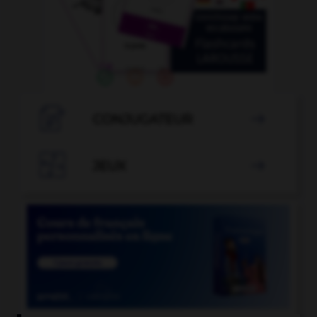

CONJUGATEUR


JEUX
