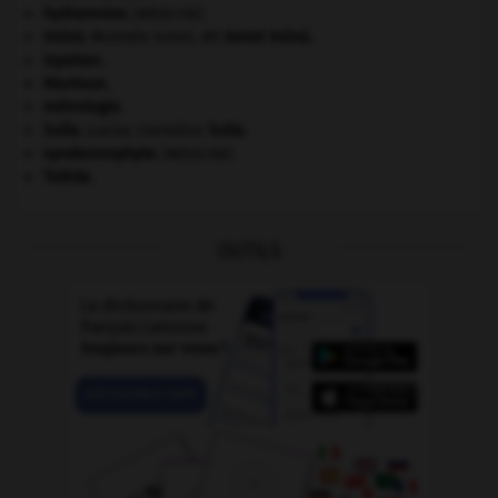
hydramnios
.
[MÉDECINE]
Inönü
.
Mustafa Ismet, dit
Ismet
Inönü
.
Ispahan
.
Mantoue
.
métrologie.
Sulla
.
Lucius Cornelius
Sulla
.
syndesmophyte
.
[MÉDECINE]
Tolède
.
OUTILS