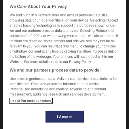
Très incliné.
1.
We Care About Your Privacy
Synonyme :
abrupt
,
escarpé
, à pic,
raide.
We and our
1015
partners store and access personal data, like
browsing data or unique identifiers, on your device. Selecting I Accept
Contraire :
enables tracking technologies to support the purposes shown under
doux.
we and our partners process data to provide. Selecting Refuse and
subscribe for 0.99€ > or withdrawing your consent will disable them. If
Qui a un rythme soutenu.
2.
trackers are disabled, some content and ads you see may not be as
Synonyme :
relevant to you. You can resurface this menu to change your choices
or withdraw consent at any time by clicking the Show Purposes link on
actif
,
nerveux
,
précipité
,
pressé
,
preste
,
vif.
the bottom of the webpage. Your choices will have effect within our
– Littéraire :
diligent
,
impétueux
,
véloce.
Website. For more details, refer to our Privacy Policy.
Contraire :
We and our partners process data to provide:
indolent, lent, nonchalant, paresseux, traînant.
– Familier :
lambin.
Use precise geolocation data. Actively scan device characteristics for
identification. Store and/or access information on a device.
Personalised advertising and content, advertising and content
Qui se produit vite.
3.
measurement, audience research and services development.
Synonyme :
List of Partners (vendors)
accéléré
,
brusque
,
brutal
,
expéditif
,
fulgurant
,
hâtif
,
instantané
,
soudain
,
subit.
– Littéraire :
prompt.
I Accept
Qui comprend facilement.
4.
Synonyme :