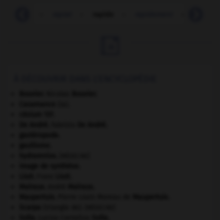
-
rapiat
-
rapiat
-
rapide
-
rapidement
-
rapidité

À DÉCOUVRIR DANS L'ENCYCLOPÉDIE
Bouvier
.
Nicolas
Bouvier
.
Casamance
(la).
césium 137.
De André
.
Fabrizio
De André
.
gastéropode.
gaullisme.
hydramnios
.
[MÉDECINE]
image de synthèse.
Liszt
.
Franz
Liszt
.
Malraux
.
André
Malraux
.
Maupertuis
.
Pierre Louis Moreau de
Maupertuis
.
Scarpa
(triangle de).
[MÉDECINE]
Sulla
.
Lucius Cornelius
Sulla
.