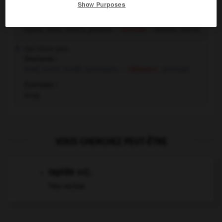
agile
,
alerte.
– Littéraire :
prompt.
Show Purposes
Contraire :
épais, mou, obtus, pesant.
– Familier :
lambin, lourd.
Qui dure peu.
5.
Synonyme :
bref
,
court
,
furtif
,
sommaire.
– Littéraire :
prompt.
Contraire :
long.
VOUS CHERCHEZ PEUT-ÊTRE
rapide
adj.
Très incliné.