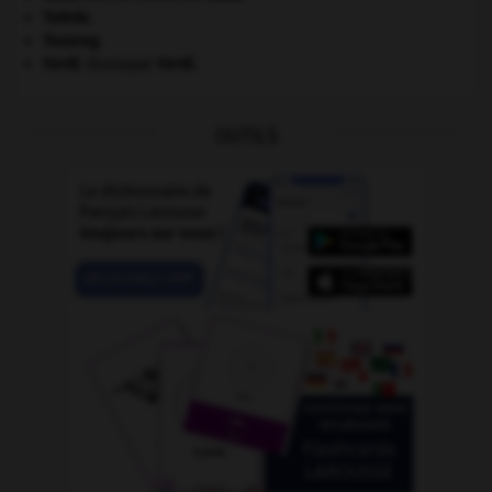
Tolède
.
Touareg
.
Verdi
.
Giuseppe
Verdi
.
OUTILS