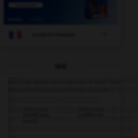

COURS DE FRANÇAIS
QUIZ
Le participe passé s'accorde avec le sujet dans
une seule de ces propositions. Laquelle ?
elles se sont
elles se sont
[confié] leurs
[confié] à lui.
secrets.