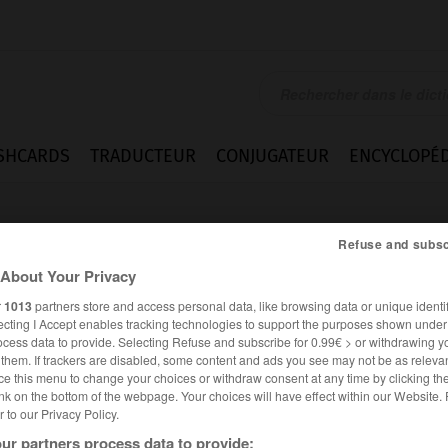
SHCARDS
TRADUCTEUR
CONJUGATEUR
ENCYCLOPÉD
Refuse and subsc
About Your Privacy
r
1013
partners store and access personal data, like browsing data or unique identif
ecting I Accept enables tracking technologies to support the purposes shown unde
ocess data to provide. Selecting Refuse and subscribe for 0.99€ > or withdrawing y
e them. If trackers are disabled, some content and ads you see may not be as relevan
ce this menu to change your choices or withdraw consent at any time by clicking t
nk on the bottom of the webpage. Your choices will have effect within our Website.
er to our Privacy Policy.
es synonymes :
r (s')
ur partners process data to provide: