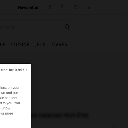
Newsletter




IE
CUISINE
JEUX
LIVRES
ribe for 0.99€ >
iers, on your
r we and our
our consent
t to you. You
he Show
 For more
VOUS CHERCHEZ PEUT-ÊTRE