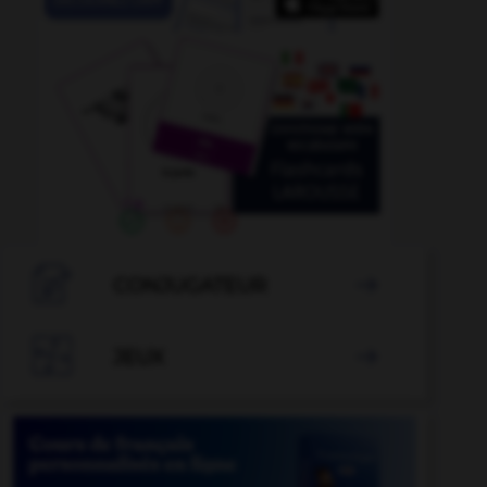

CONJUGATEUR


JEUX
