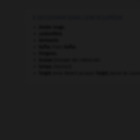
À DÉCOUVRIR DANS L'ENCYCLOPÉDIE
Armée rouge
.
carbonifère.
Germanie
.
Kafka
.
Franz
Kafka
.
Pergame
.
Scarpa
(triangle de).
[MÉDECINE]
tempo
.
[MUSIQUE]
Turgot
.
Anne Robert Jacques
Turgot
,
baron de Lauln