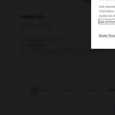
Use precise 
information
audience r
estimer (s')
List of Par
verbe pronominal
Show Pur
Se considérer comme.
Synonyme :
se croire
,
se juger
,
se sentir
,
se trouver
,
se voir.
estimatif
-
estimation
-
estime
-
estimer
-
s'es