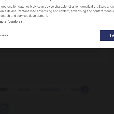
geolocation data. Actively scan device characteristics for identification. Store and
 on a device. Personalised advertising and content, advertising and content measu
esearch and services development.
tners (vendors)
poses
I 
timer
-
estival
-
estomaqué
-
estomaquer
-
estom
