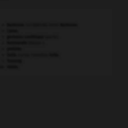
Barbusse
.
Henri
Barbusse
.
[LITTÉRATURE]
Caton
.
germano-soviétique
(pacte).
Normandie
(Basse-).
protiste.
Sulla
.
Lucius Cornelius
Sulla
.
Touareg
.
e.
Valois
.