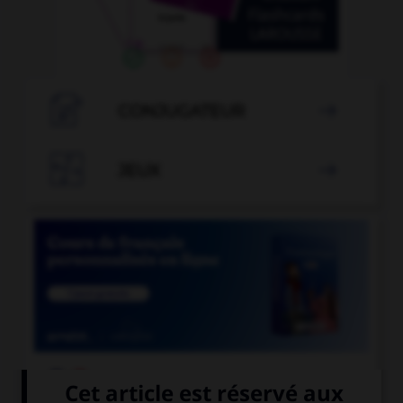

CONJUGATEUR


JEUX


COURS DE FRANÇAIS