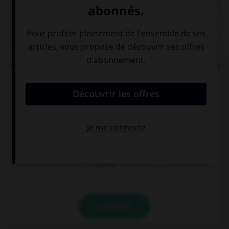
QUIZ
Que signifie la racine grecque « drome », présente
dans « hippodrome », « palindrome » et
« dromadaire » ?
désert
lieu fermé
course
VALIDER