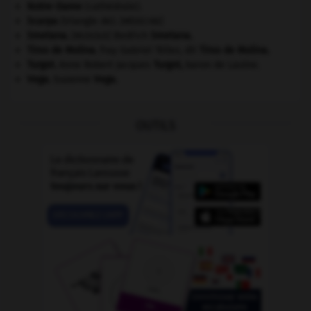
Notre-Dame
(cathédrale).
Scarpa
(triangle de).
[MÉDECINE]
Smetana
.
Bedřich
Smetana
.
[MUSIQUE]
Tirso de Molina
.
fray Gabriel Téllez, dit
Tirso de Molina
.
Turgot
.
Anne Robert Jacques
Turgot
,
baron de Laulne.
Vega
.
Suzanne
Vega
.
OUTILS