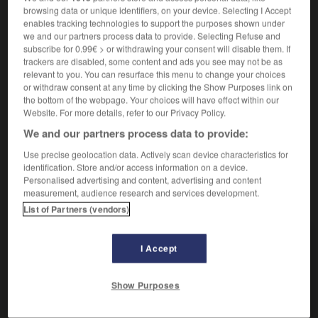
Se trouver en présence de.
1.
browsing data or unique identifiers, on your device. Selecting I Accept
Synonyme :
enables tracking technologies to support the purposes shown under
apercevoir
,
connaître
,
contacter
,
croiser
,
joindre
,
we and our partners process data to provide. Selecting Refuse and
rejoindre
, tomber sur,
trouver
,
voir.
subscribe for 0.99€ > or withdrawing your consent will disable them. If
trackers are disabled, some content and ads you see may not be as
– Littéraire :
coudoyer.
relevant to you. You can resurface this menu to change your choices
or withdraw consent at any time by clicking the Show Purposes link on
Heurter violemment.
2.
the bottom of the webpage. Your choices will have effect within our
Synonyme :
Website. For more details, refer to our Privacy Policy.
accrocher
,
achopper
, buter, cogner, donner dans,
We and our partners process data to provide:
heurter,
percuter
, toucher.
Use precise geolocation data. Actively scan device characteristics for
identification. Store and/or access information on a device.
Personalised advertising and content, advertising and content
measurement, audience research and services development.
VOUS CHERCHEZ PEUT-ÊTRE
List of Partners (vendors)
rencontrer
v.
I Accept
Se trouver en présence de.
se rencontrer
v.pr.
Show Purposes
Se réunir au même endroit.