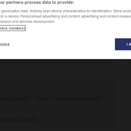
ur partners process data to provide:
geolocation data. Actively scan device characteristics for identification. Store and
 on a device. Personalised advertising and content, advertising and content measu
esearch and services development.
tners (vendors)
poses
I 
eiller
,
stimuler.
– Littéraire :
enflammer
,
renouveler
,
 étouffer, refroidir.