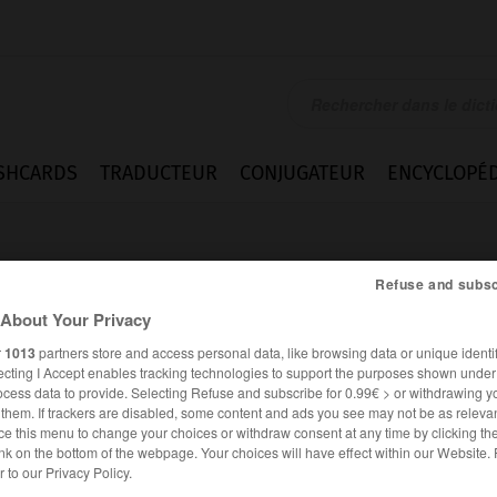
SHCARDS
TRADUCTEUR
CONJUGATEUR
ENCYCLOPÉD
Refuse and subsc
About Your Privacy
r
1013
partners store and access personal data, like browsing data or unique identif
ecting I Accept enables tracking technologies to support the purposes shown unde
ocess data to provide. Selecting Refuse and subscribe for 0.99€ > or withdrawing y
e them. If trackers are disabled, some content and ads you see may not be as relevan
ce this menu to change your choices or withdraw consent at any time by clicking t
nk on the bottom of the webpage. Your choices will have effect within our Website.
es synonymes :
er to our Privacy Policy.
uffer