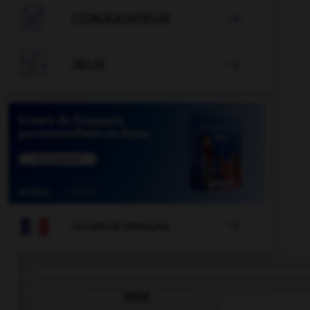

CONJUGATEUR


JEUX


COURS DE FRANÇAIS
QUIZ