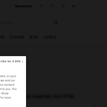
Newsletter




IE
CUISINE
JEUX
LIVRES
ribe for 0.99€ >
iers, on your
r we and our
our consent
t to you. You
he Show
VOUS CHERCHEZ PEUT-ÊTRE
 For more