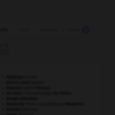
uffer
-
rêche
-
recherche
-
recherché
-
recherche

Atlantique
(océan).
Bond en avant
(Grand).
Chevreul
.
Eugène
Chevreul
.
De Chirico
.
Giorgio
De Chirico
.
[PEINTURE]
énergie potentielle.
Maupertuis
.
Pierre Louis Moreau de
Maupertuis
.
périoste
.
[MÉDECINE]
tempo
.