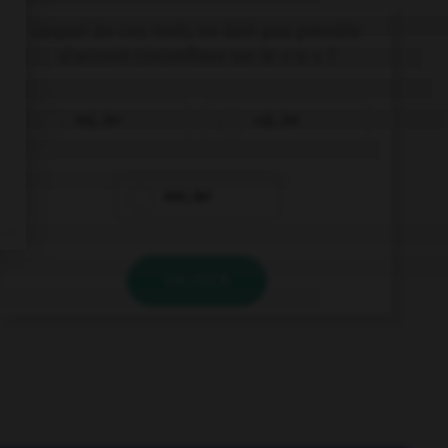
Lequel de ces mots ne doit pas prendre
d'accent circonflexe sur le « o » ?
enj…ler
caj…ler
enr…ler
VALIDER