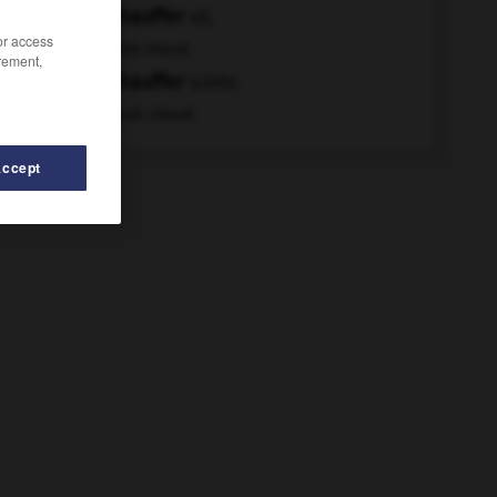
réchauffer
v.t.
/or access
Rendre chaud.
rement,
réchauffer
v.intr.
Devenir chaud.
Accept