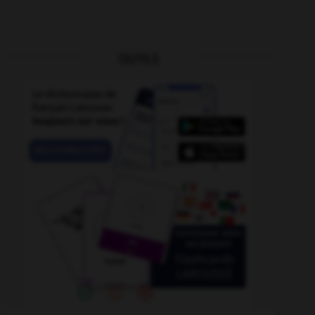
OUTILS
r
-
rechigner
-
recevable
-
recevoir
-
réchapper