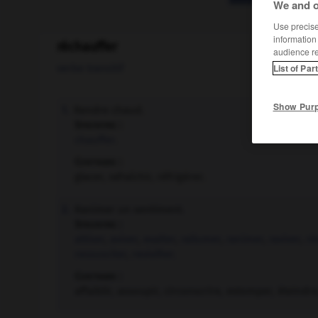
We and o
Use precise 
information
réchauffer
audience r
verbe transitif
List of Par
Show Pur
Rendre chaud.
1.
Synonyme :
chauffer.
Contraire :
glacer, rafraîchir, réfrigérer.
Ranimer un sentiment.
2.
Synonyme :
attiser
,
aviver
,
exalter
,
rallumer
,
ranimer
,
raviver
,
rév
ressusciter
,
revivifier.
Contraire :
affaiblir, assoupir, circonscrire, estomper, éteindre,