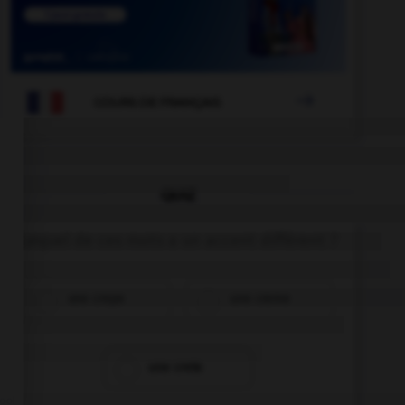

COURS DE FRANÇAIS
QUIZ
Lequel de ces mots a un accent différent ?
une crepe
une creme
une crete