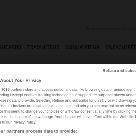
SHCARDS
TRADUCTEUR
CONJUGATEUR
ENCYCLOPÉD
Refuse and subsc
About Your Privacy
r
1015
partners store and access personal data, like browsing data or unique identif
ecting I Accept enables tracking technologies to support the purposes shown unde
ocess data to provide. Selecting Refuse and subscribe for 0.99€ > or withdrawing y
e them. If trackers are disabled, some content and ads you see may not be as relevan
ce this menu to change your choices or withdraw consent at any time by clicking t
nk on the bottom of the webpage. Your choices will have effect within our Website.
er to our Privacy Policy.
es synonymes :
ur partners process data to provide:
ineur