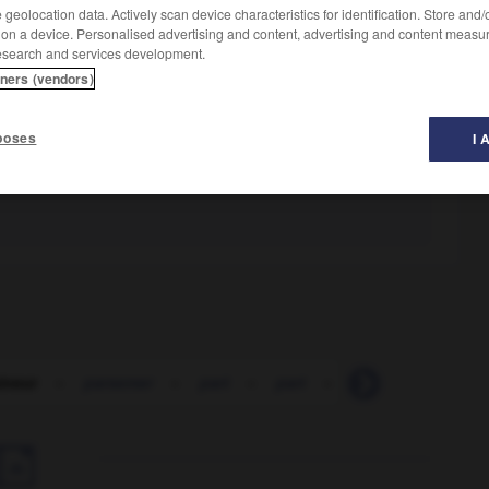
geolocation data. Actively scan device characteristics for identification. Store and
 on a device. Personalised advertising and content, advertising and content measu
esearch and services development.
tners (vendors)
poses
I 
ineur
-
parsemer
-
part
-
part
-
partage
-
part
