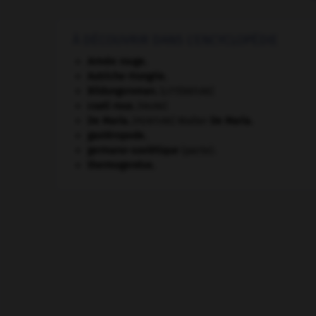
À DÉCOUVRIR DANS L'ENCYCLOPÉDIE
Armée rouge
.
Autriche-Hongrie
.
Bildungsroman
.
[LITTÉRATURE]
coati roux
.
[FAUNE]
De Maria
.
Walter
De Maria
.
[PEINTURE]
gastéropode.
germano-soviétique
(pacte).
thermogenèse.