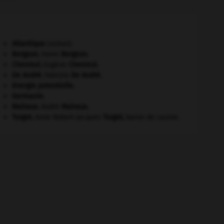
Atlantique
(océan).
Bergson
.
Henri
Bergson
.
Chevreul
.
Eugène
Chevreul
.
De André
.
Fabrizio
De André
.
énergie potentielle.
Germanie
.
Malraux
.
André
Malraux
.
Turgot
.
Anne Robert Jacques
Turgot
,
baron de Laulne.