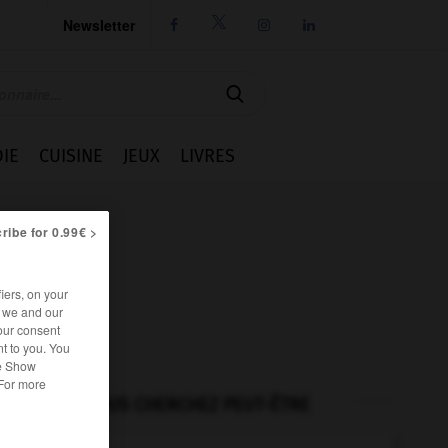
Newsletter




IE
CUISINE
JEUX
LIVRES
ribe for 0.99€ >
iers, on your
r we and our
our consent
t to you. You
he Show
 For more
VOUS CHERCHEZ PEUT-ÊTRE