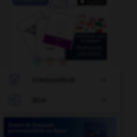

CONJUGATEUR


JEUX
