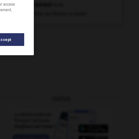
parraineur
n.m.
/or access
rement,
Personne qui finance un projet.
Accept
OUTILS
agé
-
parquer
-
parquet
-
parqueter
-
parrainage