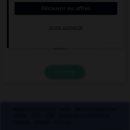
muette. Lequel ?
blizzar…
cauchemar…
placar…
VALIDER
Applications mobiles
Index
Mentions légales et
crédits
CGU
CGV
Charte de confidentialité
Cookies
Contact
À la une