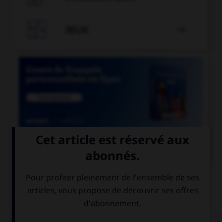

JEUX


COURS DE FRANÇAIS
QUIZ
Un seul de ces trois mots n'a pas de lettre finale