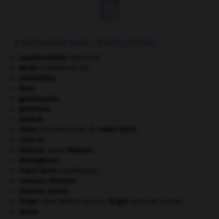

À DÉCOUVRIR DANS L'ENCYCLOPÉDIE
aponévrotomie
.
[MÉDECINE]
Berlin
(conférence de).
carbonifère.
Élam
.
gastéropode.
gaullisme.
Gdańsk
.
Inönü
.
Mustafa Ismet, dit
Ismet
Inönü
.
Louis XI
.
Malraux
.
André
Malraux
.
Mezzogiorno
.
Notre-Dame
(cathédrale).
nouveau réalisme.
Septime Sévère
.
Turgot
.
Anne Robert Jacques
Turgot
,
baron de Laulne.
Valois
.