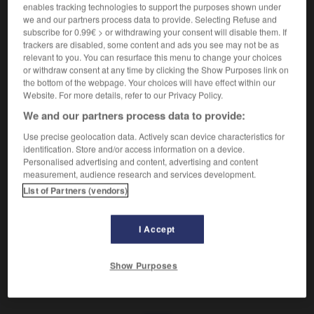
Aller vers la ruine.
enables tracking technologies to support the purposes shown under
Synonyme :
we and our partners process data to provide. Selecting Refuse and
baisser, décliner,
dépérir
,
s'étioler
, faire naufrage,
subscribe for 0.99€ > or withdrawing your consent will disable them. If
trackers are disabled, some content and ads you see may not be as
sombrer
, tomber.
– Familier :
dégringoler,
se ramollir.
relevant to you. You can resurface this menu to change your choices
Contraire :
or withdraw consent at any time by clicking the Show Purposes link on
the bottom of the webpage. Your choices will have effect within our
prospérer, réussir.
Website. For more details, refer to our Privacy Policy.
We and our partners process data to provide:
Use precise geolocation data. Actively scan device characteristics for
VOUS CHERCHEZ PEUT-ÊTRE
identification. Store and/or access information on a device.
Personalised advertising and content, advertising and content
measurement, audience research and services development.
péricliter
v.
List of Partners (vendors)
Aller vers la ruine.
I Accept
Show Purposes
stre
-
périclitant
-
péricliter
-
péridinien
-
périgée