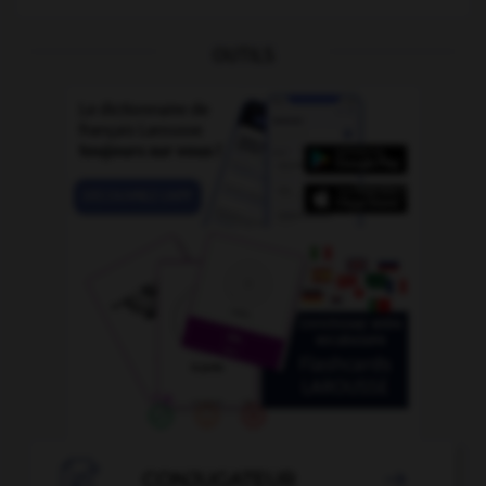
OUTILS

CONJUGATEUR
