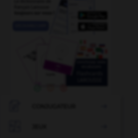

CONJUGATEUR


JEUX
