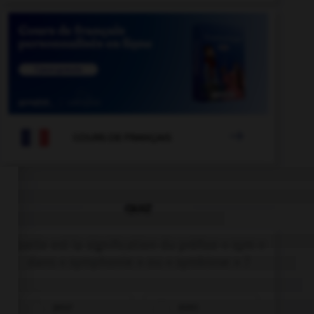

COURS DE FRANÇAIS
QUIZ
Quelle est la signification du préfixe « sym »
dans « symphonie » ou « symbiose » ?
pour
avec