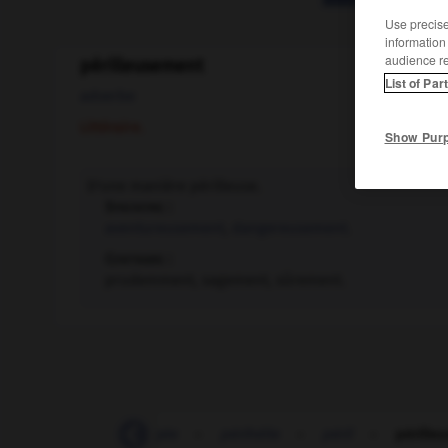
Use precise 
information
audience r
périlleusement
List of Par
adverbe
Littéraire.
Show Pur
D'une manière périlleuse.
Synonyme :
aventureusement
,
dangereusement.
Contraire :
prudemment, sagement, sûrement.
péridinien
-
périgée
-
périhélie
-
péril
-
pérille