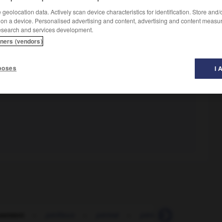
geolocation data. Actively scan device characteristics for identification. Store and
 on a device. Personalised advertising and content, advertising and content measu
esearch and services development.
tners (vendors)
poses
I 
usement
-
périlleux
-
périmé
-
périmètre
-
période