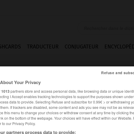
SHCARDS
TRADUCTEUR
CONJUGATEUR
ENCYCLOPÉD
Refuse and subsc
About Your Privacy
r
1013
partners store and access personal data, like browsing data or unique identif
ecting I Accept enables tracking technologies to support the purposes shown unde
ocess data to provide. Selecting Refuse and subscribe for 0.99€ > or withdrawing y
e them. If trackers are disabled, some content and ads you see may not be as relevan
ce this menu to change your choices or withdraw consent at any time by clicking t
nk on the bottom of the webpage. Your choices will have effect within our Website.
er to our Privacy Policy.
es synonymes :
usement
ur partners process data to provide: