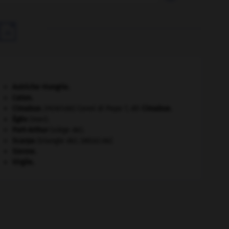

Autriche-Hongrie
.
Caton
.
Cimabue
.
Cenni di Pepo ?, dit
Cimabue
.
[PEINTURE]
Égée
(mer).
Port-Arthur
(siège de).
Scarpa
(triangle de).
[MÉDECINE]
Sienne
.
Virgile
.