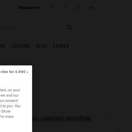
Newsletter




IE
CUISINE
JEUX
LIVRES
ribe for 0.99€ >
iers, on your
r we and our
our consent
t to you. You
he Show
 For more
VOUS CHERCHEZ PEUT-ÊTRE