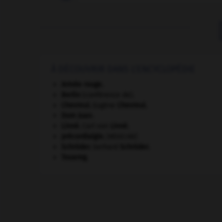
À DÉCOUVRIR DANS L'ENCYCLOPÉDIE
Armée rouge
.
Berlin
(conférence de).
Chevreul
.
Eugène
Chevreul
.
Dom Juan
.
Linné
.
Carl von
Linné
.
précordialgie
.
[MÉDECINE]
Schröder
.
Gerhard
Schröder
.
Touareg
.