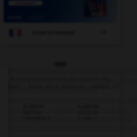

COURS DE FRANÇAIS
QUIZ
Dans l'expression « ne pas avoir un sou
vaillant », quelle est la nature de « vaillant » ?
un adjectif
le participe
signifiant
présent de
« courageux »
« valoir »