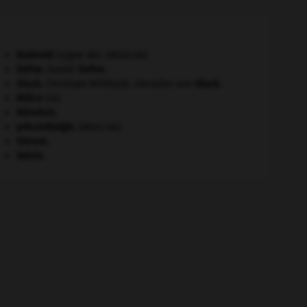
Babinski
(signe de).
[MÉDECINE]
Defoe
.
Daniel
Defoe
.
Gluck
.
Christoph Willibald, chevalier von
Gluck
.
Milice
(la).
Némésis
.
précordialgie
.
[MÉDECINE]
Sienne
.
Valois
.