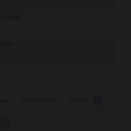
onctivites.
étique.
che
-
mouche-scorpion
-
moucheté
-
moucheter
-
