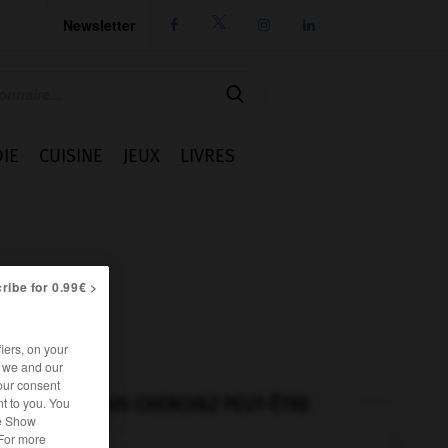
Newsletter




IE
CUISINE
JEUX
LIVRES
ribe for 0.99€ >
iers, on your
r we and our
our consent
t to you. You
VOUS CHERCHEZ PEUT-ÊTRE
he Show
 For more