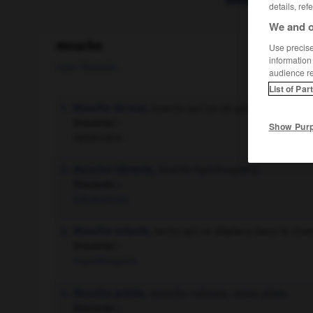
details, ref
We and o
mouche
Use precise 
information
nom féminin
audience r
List of Par
Mouche de mai,
insecte qui ne vit qu'un ou deux j
1.
Synonyme :
Show Pur
éphémère.
Mouche vibrante,
insecte hyménoptère.
2.
Synonyme :
ichneumon.
Mouche volante,
tache qui se déplace dans le cham
3.
Synonyme :
myodésopsie.
Mouche armée,
mouche robuste, assez plate.
4.
Synonyme :