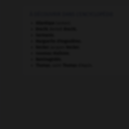
À DÉCOUVRIR DANS L'ENCYCLOPÉDIE
Atlantique
(océan).
Brecht
.
Bertolt
Brecht
.
Germanie
.
Marguerite d'Angoulême
.
Necker
.
Jacques
Necker
.
nouveau réalisme.
Raminagrobis
.
Thomas
.
saint
Thomas
d'Aquin.