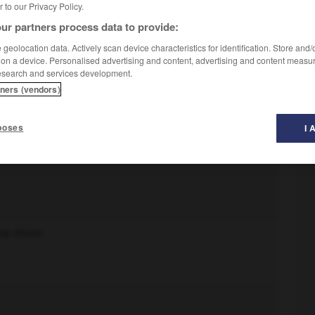
er to our Privacy Policy.
ur partners process data to provide:
geolocation data. Actively scan device characteristics for identification. Store and
 on a device. Personalised advertising and content, advertising and content measu
esearch and services development.
tners (vendors)
ours.
poses
I 
p visuel.