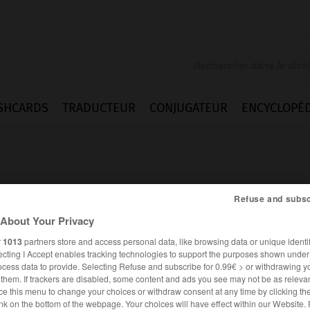
SHCARDS
TRADUCTEUR
CONJUGATEUR
ENCYCLOPÉD
Refuse and subsc
About Your Privacy
r
1013
partners store and access personal data, like browsing data or unique identif
ecting I Accept enables tracking technologies to support the purposes shown unde
ocess data to provide. Selecting Refuse and subscribe for 0.99€ > or withdrawing y
e them. If trackers are disabled, some content and ads you see may not be as relevan
es synonymes :
ce this menu to change your choices or withdraw consent at any time by clicking t
che
nk on the bottom of the webpage. Your choices will have effect within our Website.