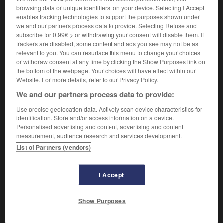
browsing data or unique identifiers, on your device. Selecting I Accept
ORIGINES
enables tracking technologies to support the purposes shown under
we and our partners process data to provide. Selecting Refuse and
subscribe for 0.99€ > or withdrawing your consent will disable them. If
Issue du Service d'ordre légionnaire (SOL), constitué en
trackers are disabled, some content and ads you see may not be as
décembre 1941 par
Joseph Darnand
et , qui rassemble l’élite
relevant to you. You can resurface this menu to change your choices
paramilitaire de la
Légion française des combattants
du
or withdraw consent at any time by clicking the Show Purposes link on
maréchal
Pétain
, la Milice est officiellement créée le
the bottom of the webpage. Your choices will have effect within our
30 janvier 1943.
Website. For more details, refer to our Privacy Policy.
We and our partners process data to provide:
UNE FORCE SUPPLÉTIVE DE LA GESTAPO,
Use precise geolocation data. Actively scan device characteristics for
identification. Store and/or access information on a device.
SOUS LES ORDRES DE DARNAND
Personalised advertising and content, advertising and content
measurement, audience research and services development.
List of Partners (vendors)
I Accept
Show Purposes