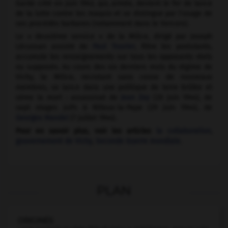
Garde créé en juin 1943, qui, armée, devient le fer de lance
de la lutte contre les maquis et se distingue par l'usage de
ses procédés barbares (notamment dans le Vercors).
Le « deuxième service » de la Milice, dirigé par Joseph
Lécussan assisté de
Paul Touvier
, filtre les postulants,
accumule les renseignements sur tous les opposants réels
ou supposés. Au cours des six derniers mois du régime de
Vichy, la Milice, recrutant sans cesse de nouveaux
membres, se lance dans une politique de terre brûlée et
sème la mort : assassinat de
Jean Zay
(20 juin 1944), de
sept otages juifs à Rilleux-la-Pape (29 juin 1944), de
Georges Mandel
(7 juillet 1944).
Pour en savoir plus, voir les articles
la collaboration
,
gouvernement de Vichy
,
Seconde Guerre mondiale
.
PLAN
ORIGINES