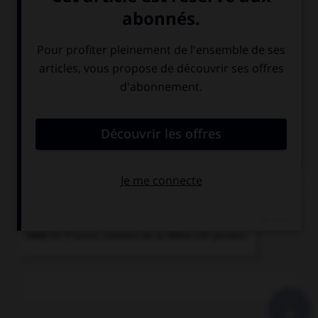
collaboration
(la).
Politique de coopération avec l'Allemagne pratiquée
par le gouvernement de...
Laval
.
Pierre
Laval
.
Homme politique français...
Vichy
(gouvernement de).
Gouvernement de l'État français, installé à Vichy (1940-
1944) et qui, sous...
Chronologie
1943
En France, création de la Milice (30 janvier).
+