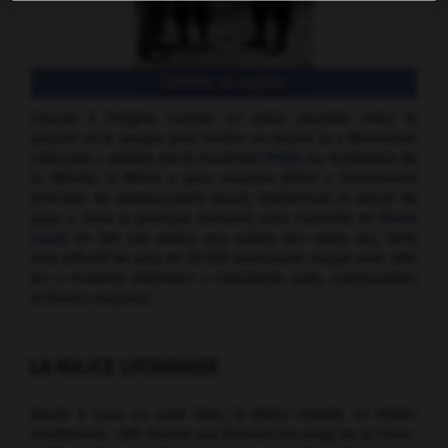
Contrôle de papiers
Conçue à l'origine comme un relais possible entre le
pouvoir et le peuple pour mettre en œuvre la « Révolution
nationale » prônée par le maréchal
Pétain
au lendemain de
la défaite, la Milice a pour vocation d'être « l'instrument
principal de redressement moral, intellectuel et social du
pays ». Dans la pratique, Darnand, sous l'autorité de
Pierre
Laval
, en fait une police aux ordres des nazis, qui, forte
d'un effectif de plus de 30 000 exécutants traque avec zèle
les « ennemis intérieurs » (résistants, Juifs, communistes
et francs-maçons).
LA MILICE LYONNAISE
Basée à Lyon, en zone libre, la Milice compte un millier
d'adhérents ; 600 d'entre eux forment les rangs de la Franc-