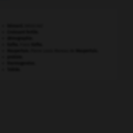
bézoard
.
[MÉDECINE]
Croissant fertile
.
démographie.
Kafka
.
Franz
Kafka
.
Maupertuis
.
Pierre Louis Moreau de
Maupertuis
.
protiste.
thermogenèse.
Tolède
.