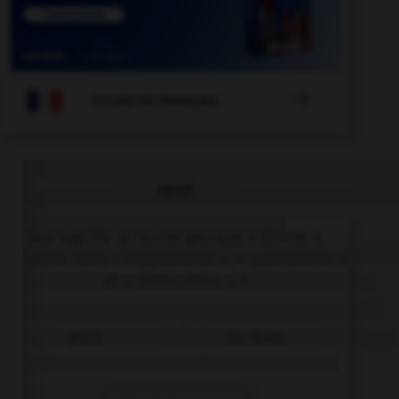

COURS DE FRANÇAIS
QUIZ
Que signifie la racine grecque « drome »,
présente dans « hippodrome », « palindrome »
et « dromadaire » ?
désert
lieu fermé