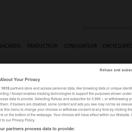
SHCARDS
TRADUCTEUR
CONJUGATEUR
ENCYCLOPÉD
Refuse and subsc
About Your Privacy
r
1015
partners store and access personal data, like browsing data or unique identif
ecting I Accept enables tracking technologies to support the purposes shown unde
ocess data to provide. Selecting Refuse and subscribe for 0.99€ > or withdrawing y
e them. If trackers are disabled, some content and ads you see may not be as relevan
ce this menu to change your choices or withdraw consent at any time by clicking t
nk on the bottom of the webpage. Your choices will have effect within our Website.
er to our Privacy Policy.
es synonymes :
ur partners process data to provide:
éphale