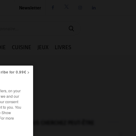
Newsletter




IE
CUISINE
JEUX
LIVRES
ribe for 0.99€ >
iers, on your
r we and our
our consent
t to you. You
he Show
 For more
VOUS CHERCHEZ PEUT-ÊTRE