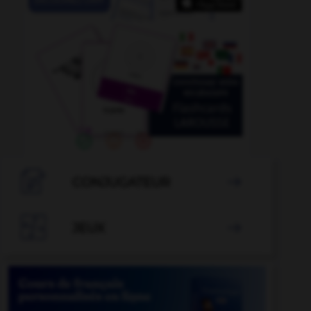

CONJUGATEUR


JEUX
