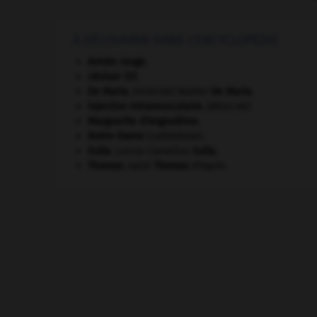
À DÉCOUVRIR DANS L'ENCYCLOPÉDIE
Armée rouge
.
césium 137.
De Maria
.
Walter
De Maria
.
[PEINTURE]
injection intramusculaire
.
[MÉDECINE]
Marguerite d'Angoulême
.
Notre-Dame
(cathédrale).
Sulla
.
Lucius Cornelius
Sulla
.
Thomas
.
saint
Thomas
d'Aquin.