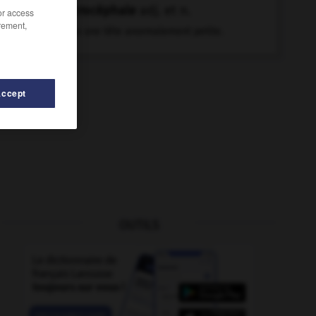
microcéphale
adj. et n.
/or access
rement,
Qui a une tête anormalement petite.
Accept
OUTILS
-
micromélie
-
micromètre
-
micheline
-
micmac
-