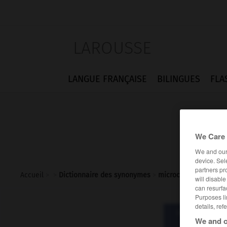
LAROUSSE
LANGUE FRANÇAISE
BILINGUES
FLA
We Care 
We and ou
device. Sel
partners pr
Accueil
>
>
Dictionnaire des synonymes
>
microcéphale
will disabl
can resurfa
Purposes li
details, ref
Dictionnaire d
We and o
microc