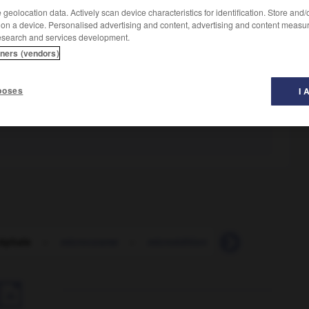
geolocation data. Actively scan device characteristics for identification. Store and
 on a device. Personalised advertising and content, advertising and content measu
esearch and services development.
tners (vendors)
poses
I 
éphale
-
microcosme
-
microédition
-
microgravité
