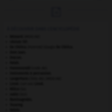

À DÉCOUVRIR DANS L'ENCYCLOPÉDIE
bézoard
.
[MÉDECINE]
césium 137.
De Chirico
.
Giorgio
De Chirico
.
[PEINTURE]
Dom Juan
.
Dracon
.
Fatah.
Hammourabi
(code de).
instruments à percussion.
Langerhans
(îlots de).
[MÉDECINE]
Linné
.
Carl von
Linné
.
Milice
(la).
nabis
(les).
Raminagrobis
.
Touareg
.
Valois
.