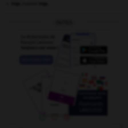
Vega
.
Suzanne
Vega
.
OUTILS