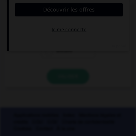
Un seul de ces noms est masculin. Lequel ?
amiante
ébène
urticaire
VALIDER
Applications mobiles
Index
Mentions légales et
crédits
CGU
CGV
Charte de confidentialité
Cookies
Contact
À la une