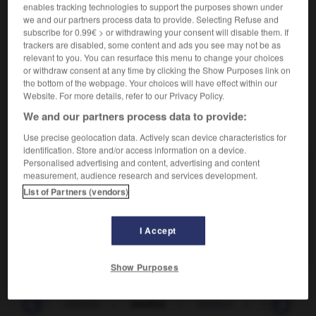
Préparer par une réflexion.
enables tracking technologies to support the purposes shown under
Synonyme :
we and our partners process data to provide. Selecting Refuse and
approfondir
,
se concentrer
,
élaborer
,
étudier
,
mûrir
,
subscribe for 0.99€ > or withdrawing your consent will disable them. If
trackers are disabled, some content and ads you see may not be as
préparer
,
réfléchir
,
ruminer
, songer à.
relevant to you. You can resurface this menu to change your choices
– Littéraire :
spéculer.
or withdraw consent at any time by clicking the Show Purposes link on
the bottom of the webpage. Your choices will have effect within our
Website. For more details, refer to our Privacy Policy.
We and our partners process data to provide:
VOUS CHERCHEZ PEUT-ÊTRE
Use precise geolocation data. Actively scan device characteristics for
identification. Store and/or access information on a device.
Personalised advertising and content, advertising and content
méditer
v.t.
measurement, audience research and services development.
List of Partners (vendors)
Préparer par une réflexion.
méditer
v.intr.
I Accept
S'absorber dans sa réflexion.
Show Purposes
itation
-
méditer
-
méditer
-
médius
-
médusé