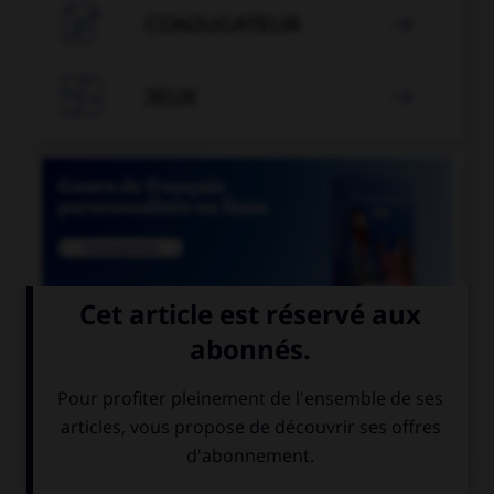

CONJUGATEUR


JEUX


COURS DE FRANÇAIS
QUIZ