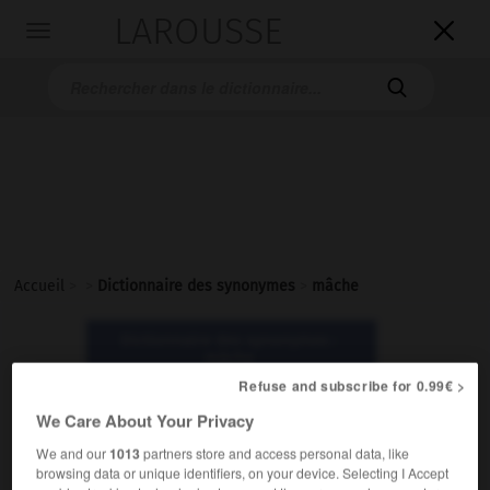
LAROUSSE

Toggle
navigation

Accueil
>
>
Dictionnaire des synonymes
>
mâche
Dictionnaire des synonymes :
mâche
Refuse and subscribe for 0.99€ >
We Care About Your Privacy
mâche
nom féminin
We and our
1013
partners store and access personal data, like
browsing data or unique identifiers, on your device. Selecting I Accept