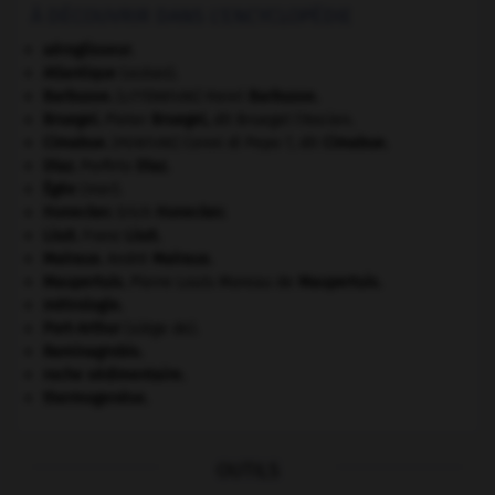
À DÉCOUVRIR DANS L'ENCYCLOPÉDIE
aéroglisseur.
Atlantique
(océan).
Barbusse
.
Henri
Barbusse
.
[LITTÉRATURE]
Bruegel
.
Pieter
Bruegel
,
dit Bruegel l'Ancien.
Cimabue
.
Cenni di Pepo ?, dit
Cimabue
.
[PEINTURE]
Díaz
.
Porfirio
Díaz
.
Égée
(mer).
Honecker
.
Erich
Honecker
.
Liszt
.
Franz
Liszt
.
Malraux
.
André
Malraux
.
Maupertuis
.
Pierre Louis Moreau de
Maupertuis
.
métrologie.
Port-Arthur
(siège de).
Raminagrobis
.
roche sédimentaire.
thermogenèse.
OUTILS