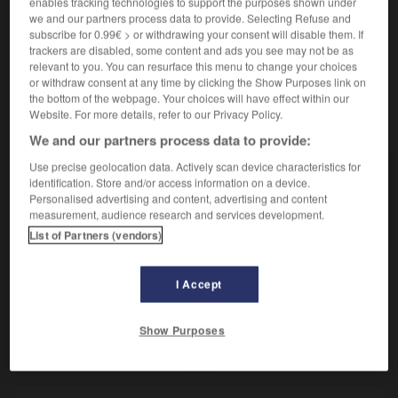
enables tracking technologies to support the purposes shown under
Plante qui se mange en salade.
we and our partners process data to provide. Selecting Refuse and
Synonyme :
subscribe for 0.99€ > or withdrawing your consent will disable them. If
bourcette
,
boursette
,
doucette.
trackers are disabled, some content and ads you see may not be as
relevant to you. You can resurface this menu to change your choices
or withdraw consent at any time by clicking the Show Purposes link on
the bottom of the webpage. Your choices will have effect within our
Website. For more details, refer to our Privacy Policy.
VOUS CHERCHEZ PEUT-ÊTRE
We and our partners process data to provide:
Use precise geolocation data. Actively scan device characteristics for
mâche
n.f.
identification. Store and/or access information on a device.
Personalised advertising and content, advertising and content
Plante qui se mange en salade.
measurement, audience research and services development.
List of Partners (vendors)
I Accept
acérer
-
machaon
-
mâche
-
mâcher
-
machiavéli
Show Purposes
