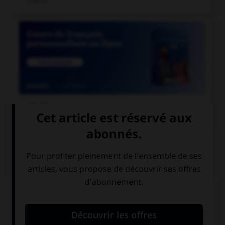

COURS DE FRANÇAIS
QUIZ
« Qu'y a t il de plus tape à l'œil que le faux
marbre ? ». Combien doit-on mettre de traits
d'union dans cette phrase ?