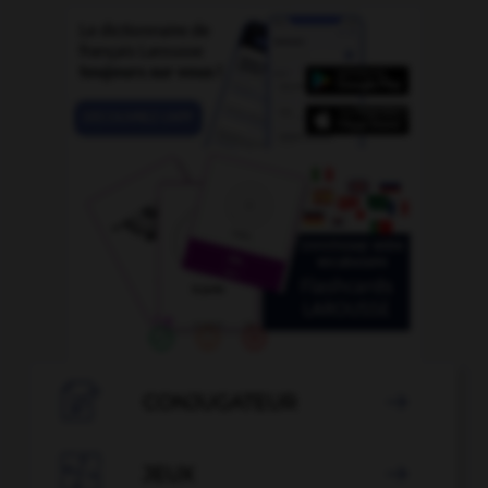

CONJUGATEUR


JEUX
