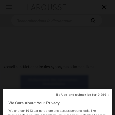
LAROUSSE

Toggle
navigation

Accueil
>
>
Dictionnaire des synonymes
>
immobilisme
Dictionnaire des synonymes :
immobilisme
Refuse and subscribe for 0.99€ >
immobilisme
We Care About Your Privacy
nom masculin
We and our
1013
partners store and access personal data, like