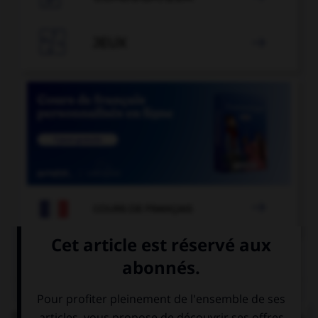

JEUX


COURS DE FRANÇAIS
QUIZ
Dans la locution « du gibier à [plume] et à [poil] »,