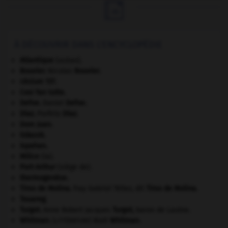

À DÉCOUVRIR DANS L'ENCYCLOPÉDIE
Atlantique
(océan).
Bouvier
.
Nicolas
Bouvier
.
césium 137.
Cosi fan tutte
.
Defoe
.
Daniel
Defoe
.
Díaz
.
Porfirio
Díaz
.
Dom Juan
.
Gdańsk
.
Ispahan
.
Milice
(la).
Port-Arthur
(siège de).
thermogenèse.
Tirso de Molina
.
fray Gabriel Téllez, dit
Tirso de Molina
.
Touareg
.
Turgot
.
Anne Robert Jacques
Turgot
,
baron de Laulne.
Whitman
.
Walt
Whitman
.
[LITTÉRATURE]