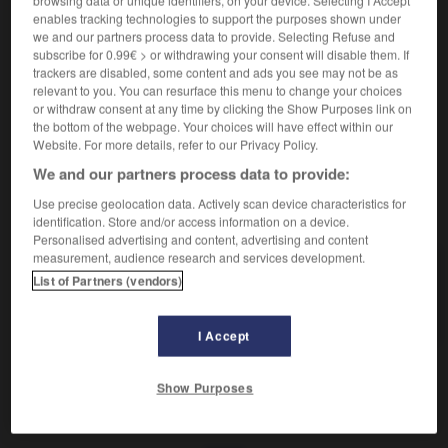
browsing data or unique identifiers, on your device. Selecting I Accept
Opposition à toute innovation.
enables tracking technologies to support the purposes shown under
Synonyme :
we and our partners process data to provide. Selecting Refuse and
engourdissement
,
inertie
,
piétinement
,
sclérose
,
subscribe for 0.99€ > or withdrawing your consent will disable them. If
stagnation.
trackers are disabled, some content and ads you see may not be as
relevant to you. You can resurface this menu to change your choices
Contraire :
or withdraw consent at any time by clicking the Show Purposes link on
changement, développement, dynamisme, énergie.
the bottom of the webpage. Your choices will have effect within our
Website. For more details, refer to our Privacy Policy.
We and our partners process data to provide:
Use precise geolocation data. Actively scan device characteristics for
VOUS CHERCHEZ PEUT-ÊTRE
identification. Store and/or access information on a device.
Personalised advertising and content, advertising and content
measurement, audience research and services development.
immobilisme
n.m.
List of Partners (vendors)
Opposition à toute innovation.
I Accept
Show Purposes
-
immobiliser (s')
-
immobilisme
-
immobilité
-
immo