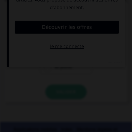
faut-il écrire les mots « plume » et « poil » au
singulier ou au pluriel ?
au singulier
« plume » au
singulier, « poil »
au pluriel
au pluriel
VALIDER
Applications mobiles
Index
Mentions légales et