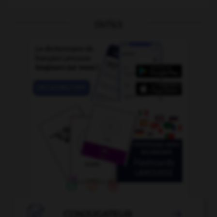
OUTILS

CONJUGATEUR
