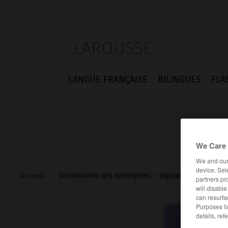
LAROUSSE
LANGUE FRANÇAISE
BILINGUES
FLA
We Care 
We and ou
device. Sel
Accueil
>
>
Dictionnaire des synonymes
>
expiration
partners pr
will disabl
can resurfa
Purposes li
Dictionnaire d
details, ref
expir