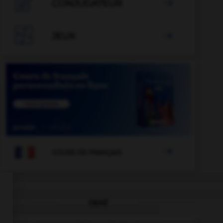

CONJUGATEUR


JEUX


COURS DE FRANÇAIS
QUIZ