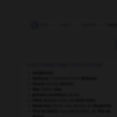
expertiser
-
expiation
-
expier
-
expirant
-
expir
À DÉCOUVRIR DANS L'ENCYCLOPÉDIE
aéroglisseur.
Barbusse
.
Henri
Barbusse
.
[LITTÉRATURE]
Bouvier
.
Nicolas
Bouvier
.
Díaz
.
Porfirio
Díaz
.
germano-soviétique
(pacte).
Inönü
.
Mustafa Ismet, dit
Ismet
Inönü
.
Maupertuis
.
Pierre Louis Moreau de
Maupertuis
.
Tirso de Molina
.
fray Gabriel Téllez, dit
Tirso de
Molina
.