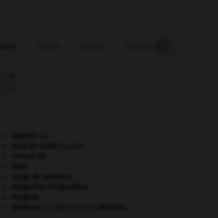
ation
-
expirer
-
expirer
-
explicable
-
explication

Apennin
(l').
Bond en avant
(Grand).
césium 137.
Élam
.
image de synthèse.
Marguerite d'Angoulême
.
Pergame
.
Whitman
.
Walt
Whitman
.
[LITTÉRATURE]