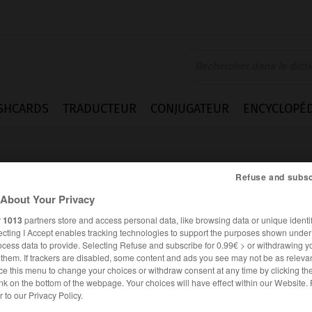
SHCARDS
TRADUCTEUR
CONJUGATEUR
ENCYCLOPÉD
Refuse and subsc
About Your Privacy
r
1013
partners store and access personal data, like browsing data or unique identif
ecting I Accept enables tracking technologies to support the purposes shown unde
ocess data to provide. Selecting Refuse and subscribe for 0.99€ > or withdrawing y
e them. If trackers are disabled, some content and ads you see may not be as relevan
ce this menu to change your choices or withdraw consent at any time by clicking t
nk on the bottom of the webpage. Your choices will have effect within our Website.
es synonymes :
er to our Privacy Policy.
ation