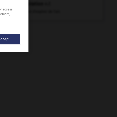
expiration
n.f.
/or access
Action d'expirer de l'air.
rement,
Accept