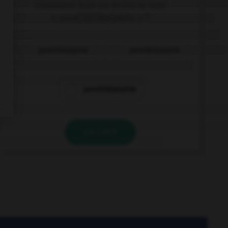
Comment doit-on écrire le mot
« para[l]é[l]épipède » ?
paraléllépipède
parallélépipède
paralléllépipède
VALIDER