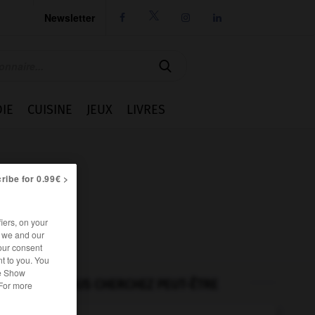
Newsletter




IE
CUISINE
JEUX
LIVRES
ribe for 0.99€ >
iers, on your
r we and our
our consent
t to you. You
he Show
VOUS CHERCHEZ PEUT-ÊTRE
 For more