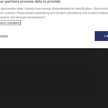
ur partners process data to provide:
geolocation data. Actively scan device characteristics for identification. Store and
 on a device. Personalised advertising and content, advertising and content measu
esearch and services development.
tners (vendors)
poses
I 