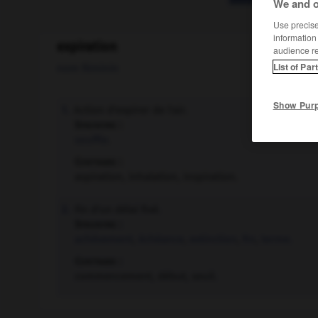
We and o
Use precise 
information
expiration
audience r
List of Par
nom féminin
Show Pur
Action d'expirer de l'air.
1.
Synonyme :
souffle.
Contraire :
aspiration, inhalation, inspiration.
Fin d'un délai fixé.
2.
Synonyme :
achèvement
,
échéance
,
extinction
,
fin
,
terme.
Contraire :
commencement, début, seuil.