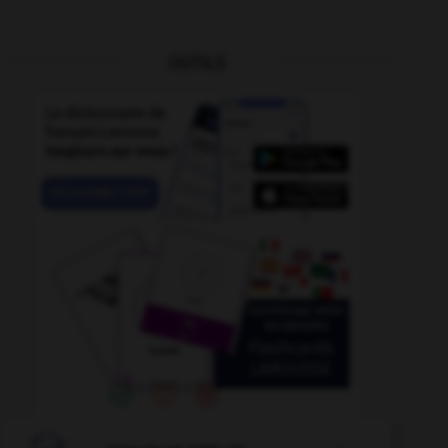
OUTILS
-
explicite
-
expertise
-
expertiser
-
expiation
-