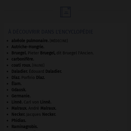

À DÉCOUVRIR DANS L'ENCYCLOPÉDIE
alvéole pulmonaire
.
[MÉDECINE]
Autriche-Hongrie
.
Bruegel
.
Pieter
Bruegel
,
dit Bruegel l'Ancien.
carbonifère.
coati roux
.
[FAUNE]
Daladier
.
Édouard
Daladier
.
Díaz
.
Porfirio
Díaz
.
Élam
.
Gdańsk
.
Germanie
.
Linné
.
Carl von
Linné
.
Malraux
.
André
Malraux
.
Necker
.
Jacques
Necker
.
Phidias
.
Raminagrobis
.