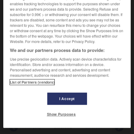
Divergence d'opinions.
enables tracking technologies to support the purposes shown under
Synonyme :
we and our partners process data to provide. Selecting Refuse and
conflit
,
contestation
,
démêlé
,
désaccord
,
discussion
,
subscribe for 0.99€ > or withdrawing your consent will disable them. If
dispute
,
dissension
,
litige
,
malentendu
,
querelle
,
trackers are disabled, some content and ads you see may not be as
relevant to you. You can resurface this menu to change your choices
scène
,
tiraillement.
– Littéraire :
discorde.
or withdraw consent at any time by clicking the Show Purposes link on
Contraire :
the bottom of the webpage. Your choices will have effect within our
Website. For more details, refer to our Privacy Policy.
accord, entente, harmonie.
We and our partners process data to provide:
Use precise geolocation data. Actively scan device characteristics for
identification. Store and/or access information on a device.
VOUS CHERCHEZ PEUT-ÊTRE
Personalised advertising and content, advertising and content
measurement, audience research and services development.
List of Partners (vendors)
différend
n.m.
Divergence d'opinions.
I Accept
Show Purposes
-
différencier (se)
-
différend
-
différent
-
différer