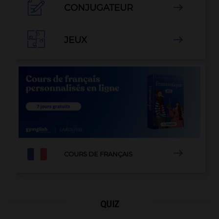

CONJUGATEUR


JEUX


COURS DE FRANÇAIS
QUIZ