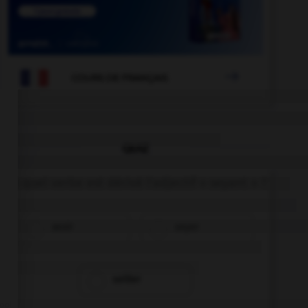

COURS DE FRANÇAIS
QUIZ
De quel verbe est dérivé l'adjectif « seyant » ?
seoir
seyer
seiller