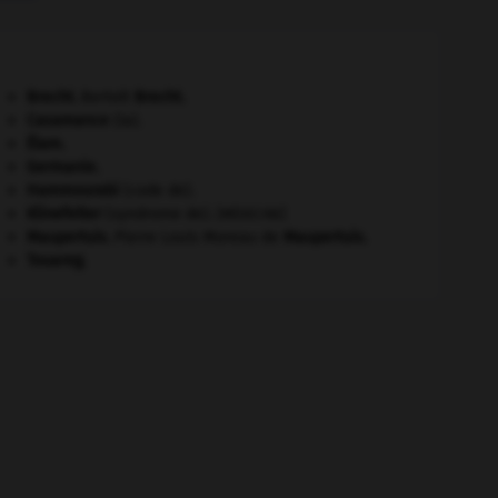
Brecht
.
Bertolt
Brecht
.
Casamance
(la).
Élam
.
Germanie
.
Hammourabi
(code de).
Klinefelter
(syndrome de).
[MÉDECINE]
Maupertuis
.
Pierre Louis Moreau de
Maupertuis
.
Touareg
.