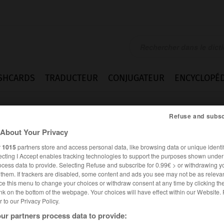
SHCARDS
TRADUCTEUR
CONJUGATEUR
ENCYCLOPÉD
Refuse and subsc
About Your Privacy
r
1015
partners store and access personal data, like browsing data or unique identif
ecting I Accept enables tracking technologies to support the purposes shown unde
ocess data to provide. Selecting Refuse and subscribe for 0.99€ > or withdrawing y
e them. If trackers are disabled, some content and ads you see may not be as relevan
ce this menu to change your choices or withdraw consent at any time by clicking t
nk on the bottom of the webpage. Your choices will have effect within our Website.
er to our Privacy Policy.
es synonymes :
ur partners process data to provide:
inium