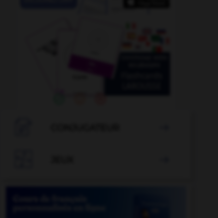

CONJUGATEUR


JEUX
