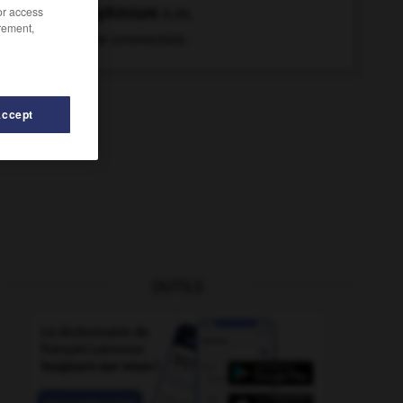
delphinium
n.m.
/or access
rement,
Herbe ornementale.
Accept
OUTILS
-
démagnétiser
-
délivrer
-
déloger
-
déloger
-