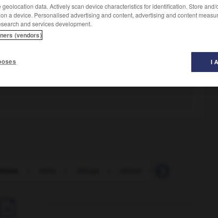
geolocation data. Actively scan device characteristics for identification. Store and
 on a device. Personalised advertising and content, advertising and content measu
esearch and services development.
tners (vendors)
poses
I 
inium
-
delta
-
déluge
-
déluré
-
démagnétisation
