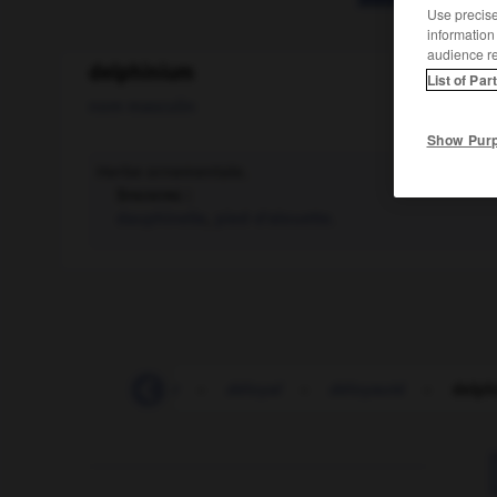
Use precise 
information
audience r
delphinium
List of Par
nom masculin
Show Pur
Herbe ornementale.
Synonyme :
dauphinelle
,
pied-d'alouette.
déloger
-
déloger
-
déloyal
-
déloyauté
-
delph