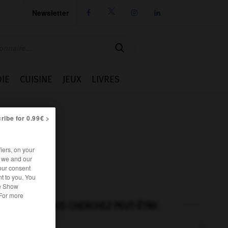
Newsletter




IE
CUISINE
JEUX
LIVRES
ribe for 0.99€ >
iers, on your
r we and our
our consent
t to you. You
he Show
 For more
VOUS CHERCHEZ PEUT-ÊTRE