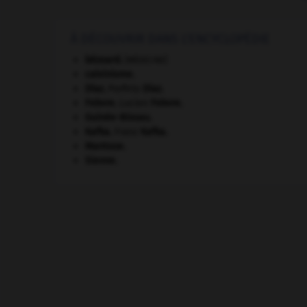
À DÉCOUVRIR DANS L'ENCYCLOPÉDIE
bézoard
.
[MÉDECINE]
calvinisme.
Díaz
.
Porfirio
Díaz
.
Febvre
.
Lucien
Febvre
.
Guinée-Bissau
.
Kafka
.
Franz
Kafka
.
Mantoue
.
Sienne
.