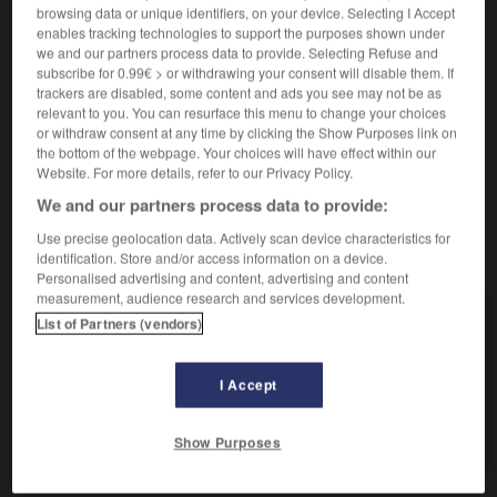
Arriver à son terme.
browsing data or unique identifiers, on your device. Selecting I Accept
Synonyme :
enables tracking technologies to support the purposes shown under
s'achever
,
s'arrêter
,
expirer
,
finir
,
s'interrompre
,
we and our partners process data to provide. Selecting Refuse and
subscribe for 0.99€ > or withdrawing your consent will disable them. If
mourir
,
passer
, prendre fin,
se terminer.
trackers are disabled, some content and ads you see may not be as
Contraire :
relevant to you. You can resurface this menu to change your choices
continuer, durer, persister, se poursuivre,
or withdraw consent at any time by clicking the Show Purposes link on
the bottom of the webpage. Your choices will have effect within our
recommencer, reprendre.
Website. For more details, refer to our Privacy Policy.
We and our partners process data to provide:
Use precise geolocation data. Actively scan device characteristics for
VOUS CHERCHEZ PEUT-ÊTRE
identification. Store and/or access information on a device.
Personalised advertising and content, advertising and content
measurement, audience research and services development.
List of Partners (vendors)
cesser
v.t.
Mettre fin à une action.
I Accept
cesser
v.intr.
Arriver à son terme.
Show Purposes