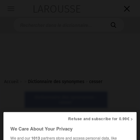
LAROUSSE

Toggle
navigation

Accueil
>
>
Dictionnaire des synonymes
>
cesser
Dictionnaire des synonymes :
cesser
Refuse and subscribe for 0.99€ >
cesser
We Care About Your Privacy
verbe intransitif
We and our
1013
partners store and access personal data, like