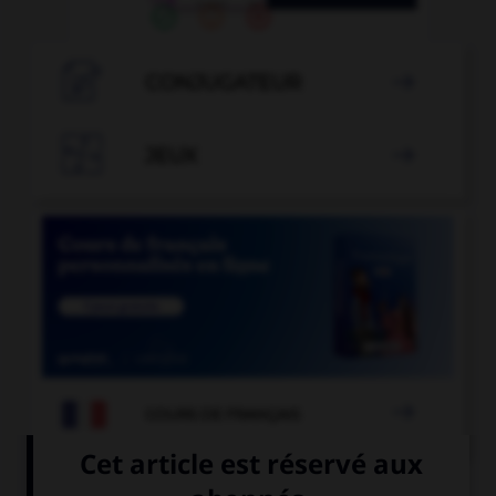

CONJUGATEUR


JEUX


COURS DE FRANÇAIS