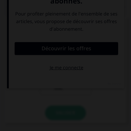
QUIZ
Dans laquelle de ces phrases le mot « midi »
devrait-il porter une majuscule ?
Nice est dans le
nous partons
midi de la
nous installer
France.
dans le midi.
il est bientôt
midi.
VALIDER