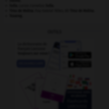
Sienne
.
Sulla
.
Lucius Cornelius
Sulla
.
Tirso de Molina
.
fray Gabriel Téllez, dit
Tirso de Molina
.
Touareg
.
OUTILS