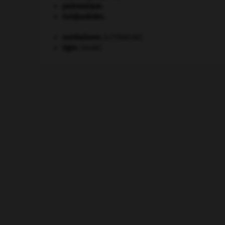
paléozoïque.
Seldjoukides
.
surréalisme.
[LITTÉRATURE]
tigre
.
[FAUNE]