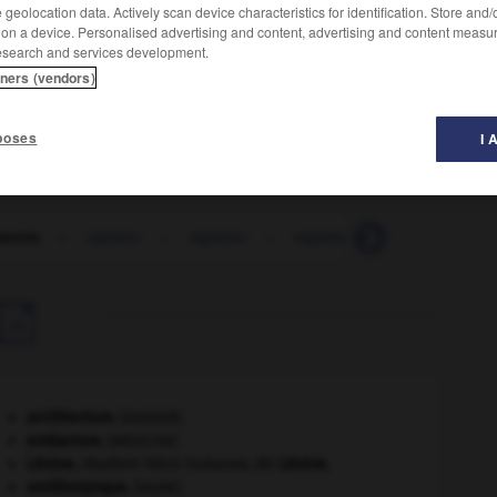
geolocation data. Actively scan device characteristics for identification. Store and
 on a device. Personalised advertising and content, advertising and content measu
esearch and services development.
tners (vendors)
poses
I 
atoire
-
réparer
-
reparler
-
repartager
-
repartie

architecture.
.
[DOSSIER]
embarrure
.
[MÉDECINE]
Lénine
.
Vladimir Ilitch Oulianov, dit
Lénine
.
ornithorynque
.
[FAUNE]