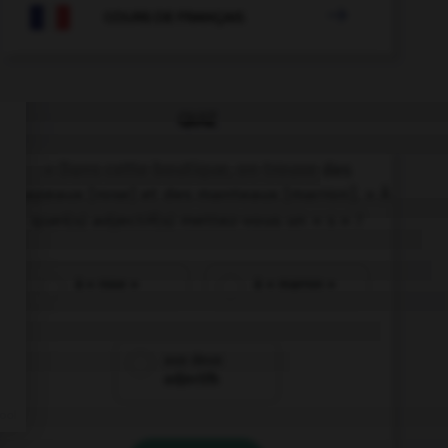

COURS DE FRANÇAIS
QUIZ
« Dans cette boutique, on trouve des
chapeaux [rose] et des manteaux [marron]. » À
quel(s) adjectif(s) mettez-vous un « s » ?
à « rose »
à « marron »
aux deux
adjectifs