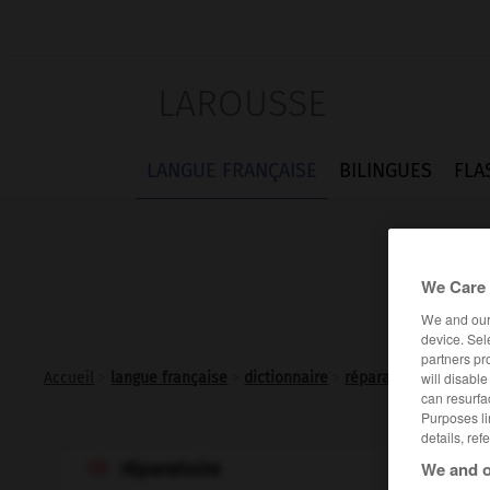
LAROUSSE
LANGUE FRANÇAISE
BILINGUES
FLA
We Care 
We and ou
device. Sel
partners pr
will disabl
Accueil
>
langue française
>
dictionnaire
>
réparatoire adj.
can resurfa
Purposes li
details, ref
We and o
réparatoire
