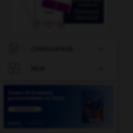

CONJUGATEUR


JEUX
