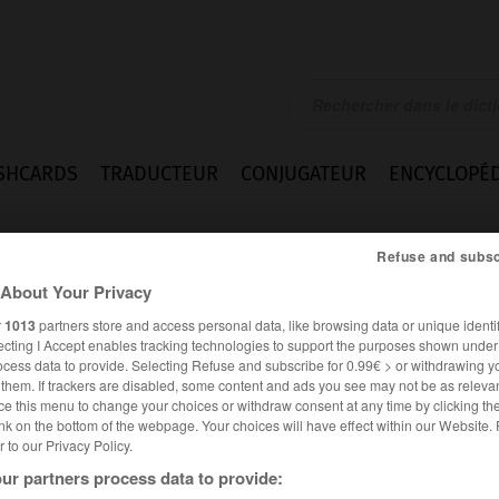
SHCARDS
TRADUCTEUR
CONJUGATEUR
ENCYCLOPÉD
Refuse and subsc
About Your Privacy
r
1013
partners store and access personal data, like browsing data or unique identif
ecting I Accept enables tracking technologies to support the purposes shown unde
ocess data to provide. Selecting Refuse and subscribe for 0.99€ > or withdrawing y
e them. If trackers are disabled, some content and ads you see may not be as relevan
ce this menu to change your choices or withdraw consent at any time by clicking t
nk on the bottom of the webpage. Your choices will have effect within our Website.
er to our Privacy Policy.
ur partners process data to provide: