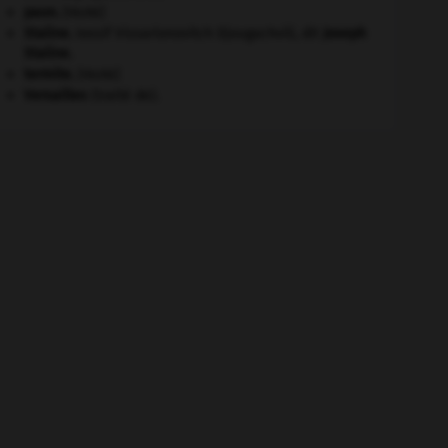
paon
.
[FAUNE]
Staline
.
Iossif Vissarionovitch Djougachvili, dit
Joseph
Staline
.
termite
.
[FAUNE]
Versailles
(traité de).