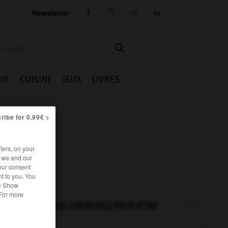
Newsletter




IE
CUISINE
JEUX
LIVRES
ribe for 0.99€ >
iers, on your
r we and our
our consent
t to you. You
he Show
 For more
VOUS CHERCHEZ PEUT-ÊTRE